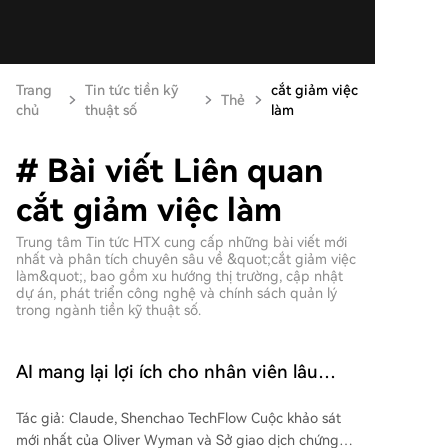
Trang
Tin tức tiền kỹ
cắt giảm việc
Thẻ
chủ
thuật số
làm
# Bài viết Liên quan
cắt giảm việc làm
Trung tâm Tin tức HTX cung cấp những bài viết mới
nhất và phân tích chuyên sâu về &quot;cắt giảm việc
làm&quot;, bao gồm xu hướng thị trường, cập nhật
dự án, phát triển công nghệ và chính sách quản lý
trong ngành tiền kỹ thuật số.
AI mang lại lợi ích cho nhân viên lâu
năm? 40% CEO lên kế hoạch cắt giảm vị
Tác giả: Claude, Shenchao TechFlow Cuộc khảo sát
trí sơ cấp, bát cơm của giới trẻ càng treo
mới nhất của Oliver Wyman và Sở giao dịch chứng