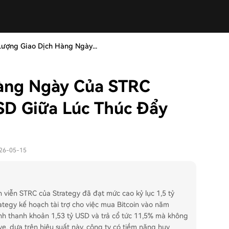
Lượng Giao Dịch Hàng Ngày...
Hàng Ngày Của STRC
USD Giữa Lúc Thúc Đẩy
026-05-15
h viễn STRC của Strategy đã đạt mức cao kỷ lục 1,5 tỷ
tegy kế hoạch tài trợ cho việc mua Bitcoin vào năm
tính thanh khoản 1,53 tỷ USD và trả cổ tức 11,5% mà không
e, dựa trên hiệu suất này, công ty có tiềm năng huy