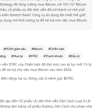
Strategy đã tăng cường mua Bitcoin, với 101.147 Bitcoin
hăn, cổ phiếu ưu đãi vĩnh viễn đã trở thành cơ chế phổ
 biến Stretch thành "công cụ tín dụng lớn nhất thế giới".
 dụng mô hình tương tự để tài trợ cho việc mua Bitcoin.
#
PUSH giảm sâu
#
Bitcoin
#
Chiến lược
ượng
#
Mua lại
#
STRC
#
Thanh khoản
#
Đầu tư
h viễn STRC của Chiến lược đã đạt mức cao kỷ lục mới 1,5 tỷ
 để tài trợ cho việc mua Bitcoin vào năm 2026.
n. Biến động hai xu. Đóng cửa ở mệnh giá. $STRC
ã đề cập đến Cổ phiếu Ưu đãi Vĩnh viễn Dãn Cách Loạt A Lãi
n. Không làm loãng cổ phiếu thường, Dãn Cách cho phép nhà