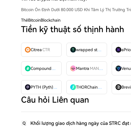
Bitcoin Ổn Định Dưới 80.000 USD Khi Tâm Lý Thị Trường T
Thẻ
BitcoinBlockchain
Tiền kỹ thuật số thịnh hành
Citrea
CTR
wrapped stUSDT
WSTUSDT
aPrio
Compound
COMP
Mantra
MANTRA
Venu
PYTH (Pyth)
PYTH
THORChain
RUNE
Brevi
Câu hỏi Liên quan
Khối lượng giao dịch hàng ngày của STRC đạt 
Q