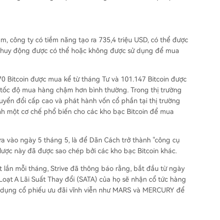
ăm, công ty có tiềm năng tạo ra 735,4 triệu USD, có thể được
h huy động được có thể hoặc không được sử dụng để mua
70 Bitcoin được mua kể từ tháng Tư và 101.147 Bitcoin được
hi tốc độ mua hàng chậm hơn bình thường. Trong thị trường
huyển đổi cấp cao và phát hành vốn cổ phần tại thị trường
ành một cơ chế phổ biến cho các kho bạc Bitcoin để mua
 ra vào ngày 5 tháng 5, là để Dãn Cách trở thành "công cụ
n lược này đã được sao chép bởi các kho bạc Bitcoin khác.
 lần mỗi tháng, Strive đã thông báo rằng, bắt đầu từ ngày
Loạt A Lãi Suất Thay đổi (SATA) của họ sẽ nhận cổ tức hàng
sử dụng cổ phiếu ưu đãi vĩnh viễn như MARS và MERCURY để