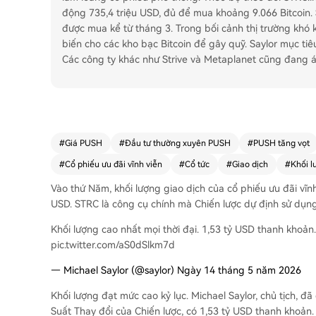
động 735,4 triệu USD, đủ để mua khoảng 9.066 Bitcoin. 
được mua kể từ tháng 3. Trong bối cảnh thị trường khó k
biến cho các kho bạc Bitcoin để gây quỹ. Saylor mục tiêu
Các công ty khác như Strive và Metaplanet cũng đang áp
#
Giá PUSH
#
Đầu tư thường xuyên PUSH
#
PUSH tăng vọt
#
Cổ phiếu ưu đãi vĩnh viễn
#
Cổ tức
#
Giao dịch
#
Khối l
Vào thứ Năm, khối lượng giao dịch của cổ phiếu ưu đãi vĩn
USD. STRC là công cụ chính mà Chiến lược dự định sử dụng
Khối lượng cao nhất mọi thời đại. 1,53 tỷ USD thanh khoả
pic.twitter.com/aS0dSlkm7d
— Michael Saylor (@saylor) Ngày 14 tháng 5 năm 2026
Khối lượng đạt mức cao kỷ lục. Michael Saylor, chủ tịch, đ
Suất Thay đổi của Chiến lược, có 1,53 tỷ USD thanh khoả