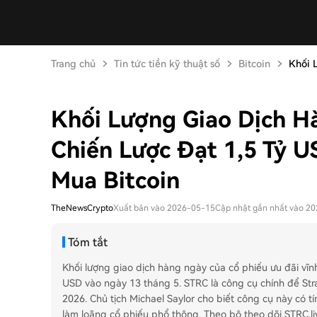
Trang chủ
Tin tức tiền kỹ thuật số
Bitcoin
Khối 
Khối Lượng Giao Dịch 
Chiến Lược Đạt 1,5 Tỷ 
Mua Bitcoin
TheNewsCrypto
Xuất bản vào 2026-05-15
Cập nhật gần nhất vào 2
Tóm tắt
Khối lượng giao dịch hàng ngày của cổ phiếu ưu đãi vĩn
USD vào ngày 13 tháng 5. STRC là công cụ chính để Stra
2026. Chủ tịch Michael Saylor cho biết công cụ này có 
làm loãng cổ phiếu phổ thông. Theo bộ theo dõi STRC.liv