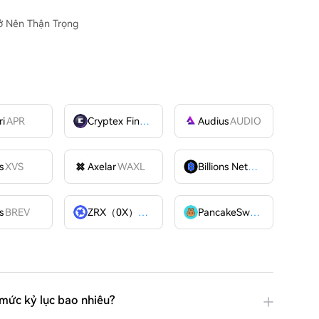
rở Nên Thận Trọng
ri
APR
Cryptex Finance
CTX
Audius
AUDIO
s
XVS
Axelar
WAXL
Billions Network
BILL
s
BREV
ZRX（0X）
ZRX
PancakeSwap
CAKE
mức kỷ lục bao nhiêu?