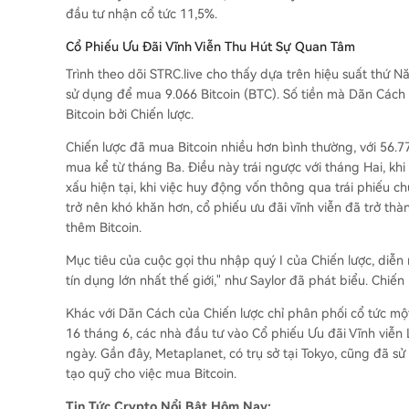
đầu tư nhận cổ tức 11,5%.
Cổ Phiếu Ưu Đãi Vĩnh Viễn Thu Hút Sự Quan Tâm
Trình theo dõi STRC.live cho thấy dựa trên hiệu suất thứ N
sử dụng để mua 9.066 Bitcoin (BTC). Số tiền mà Dãn Các
Bitcoin bởi Chiến lược.
Chiến lược đã mua Bitcoin nhiều hơn bình thường, với 56.7
mua kể từ tháng Ba. Điều này trái ngược với tháng Hai, k
xấu hiện tại, khi việc huy động vốn thông qua trái phiếu c
trở nên khó khăn hơn, cổ phiếu ưu đãi vĩnh viễn đã trở th
thêm Bitcoin.
Mục tiêu của cuộc gọi thu nhập quý I của Chiến lược, diễn
tín dụng lớn nhất thế giới," như Saylor đã phát biểu. Chiế
Khác với Dãn Cách của Chiến lược chỉ phân phối cổ tức một
16 tháng 6, các nhà đầu tư vào Cổ phiếu Ưu đãi Vĩnh viễn 
ngày. Gần đây, Metaplanet, có trụ sở tại Tokyo, cũng đã 
tạo quỹ cho việc mua Bitcoin.
Tin Tức Crypto Nổi Bật Hôm Nay: