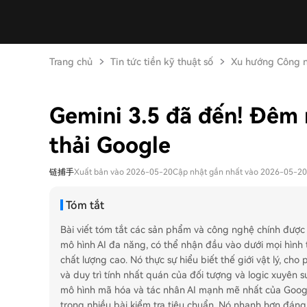
Trang chủ
Tin tức tiền kỹ thuật số
Xu hướng Công 
Gemini 3.5 đã đến! Đêm 
thải Google
链捕手
Xuất bản vào 2026-05-20
Cập nhật gần nhất vào 2026-05-20
Tóm tắt
Bài viết tóm tắt các sản phẩm và công nghệ chính được g
mô hình AI đa năng, có thể nhận đầu vào dưới mọi hình t
chất lượng cao. Nó thực sự hiểu biết thế giới vật lý, c
và duy trì tính nhất quán của đối tượng và logic xuyên s
mô hình mã hóa và tác nhân AI mạnh mẽ nhất của Google,
trong nhiều bài kiểm tra tiêu chuẩn. Nó nhanh hơn đáng