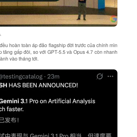
h
.
 đều hoàn toàn áp đảo flagship đời trước của chính mìn
iếp tăng gấp đôi, so với GPT-5.5 và Opus 4.7 còn nhanh
ành vào tháng tới.