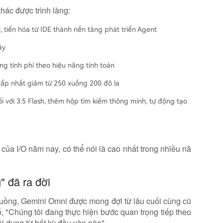
hác được trình làng:
 tiến hóa từ IDE thành nền tảng phát triển Agent
ây
ng tính phí theo hiệu năng tính toán
cấp nhất giảm từ 250 xuống 200 đô la
ối với 3.5 Flash, thêm hộp tìm kiếm thông minh, tự động tạo
của I/O năm nay, có thể nói là cao nhất trong nhiều nă
" đã ra đời
uồng, Gemini Omni được mong đợi từ lâu cuối cùng cũ
, "Chúng tôi đang thực hiện bước quan trọng tiếp theo
i dung từ bất kỳ đầu vào nào".