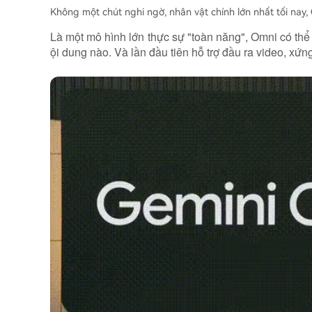
Không một chút nghi ngờ, nhân vật chính lớn nhất tối nay,
Là một mô hình lớn thực sự "toàn năng", Omni có thể 
ội dung nào. Và lần đầu tiên hỗ trợ đầu ra video, x