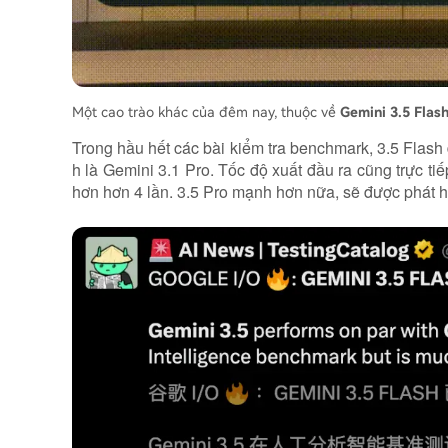
Một cao trào khác của đêm nay, thuộc về
Gemini 3.5 Flas
Trong hầu hết các bài kiểm tra benchmark, 3.5 Flash
h là Gemini 3.1 Pro. Tốc độ xuất đầu ra cũng trực t
hơn hơn 4 lần. 3.5 Pro mạnh hơn nữa, sẽ được phát h