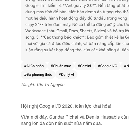
Google Tìm kiếm. 3. **Antigravity 2.0**: Nền tảng phát 
dụng máy tính để bàn. Một bản demo ấn tượng cho thấy
một hệ điều hành hoạt động đầy đủ từ đầu trong vòng 12
chạy 24/7 trên đám mây. Nó có thể tự động xử lý các tá
Workspace (như Gmail, Docs, Sheets, Slides) và hỗ trợ l
song. 5. **Các thông báo khác**: Bao gồm thiết kế lại Ge
mới với giá cả được điều chỉnh, và bản nâng cấp lớn cho 
luận rằng sự kết hợp đồng thời của các khả năng AI tiên
#
AI Cá nhân
#
Chuẩn mực
#
Gemini
#
Google I/O
#
N
#
Đa phương thức
#
Đại lý AI
Tác giả: Tân Trí Nguyên
Hội nghị Google I/O 2026, toàn lực khai hỏa!
Vừa mới đây, Sundar Pichai và Demis Hassabis cùng 
năng lớn đã dồn nén suốt nửa năm qua.