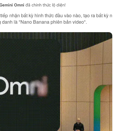
Gemini Omni
đã chính thức lộ diện!
tiếp nhận bất kỳ hình thức đầu vào nào, tạo ra bất kỳ n
ứng danh là "Nano Banana phiên bản video".