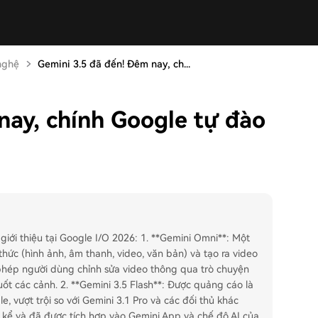
nghệ
Gemini 3.5 đã đến! Đêm nay, ch...
nay, chính Google tự đào
iới thiệu tại Google I/O 2026: 1. **Gemini Omni**: Một
hức (hình ảnh, âm thanh, video, văn bản) và tạo ra video
ho phép người dùng chỉnh sửa video thông qua trò chuyện
uốt các cảnh. 2. **Gemini 3.5 Flash**: Được quảng cáo là
 vượt trội so với Gemini 3.1 Pro và các đối thủ khác
 kể và đã được tích hợp vào Gemini App và chế độ AI của