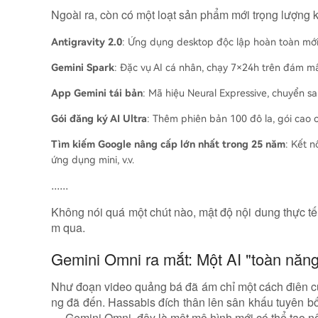
Ngoài ra, còn có một loạt sản phẩm mới trọng lượng k
Antigravity 2.0
: Ứng dụng desktop độc lập hoàn toàn mới,
Gemini Spark
: Đặc vụ AI cá nhân, chạy 7×24h trên đám m
App Gemini tái bản
: Mã hiệu Neural Expressive, chuyển sa
Gói đăng ký AI Ultra
: Thêm phiên bản 100 đô la, gói cao 
Tìm kiếm Google nâng cấp lớn nhất trong 25 năm
: Kết n
ứng dụng mini, v.v.
......
Không nói quá một chút nào, mật độ nội dung thực tế 
m qua.
Gemini Omni ra mắt: Một AI "toàn năng
Như đoạn video quảng bá đã ám chỉ một cách điên c
ng đã đến. Hassabis đích thân lên sân khấu tuyên bố
— Gemini Omni, đây là một mô hình mới có thể tạo nộ