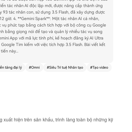
triển tác nhân AI độc lập mới, được nâng cấp thành ứng
 93 tác nhân con, sử dụng 3.5 Flash, đã xây dựng được
 giờ. 4. **Gemini Spark**: Một tác nhân AI cá nhân,
c vụ phức tạp bằng cách tích hợp với bộ công cụ Google
ệnh bằng giọng nói để tạo và quản lý nhiều tác vụ song
mini App với mã lực tính phí, kế hoạch đăng ký AI Ultra
Google Tìm kiếm với việc tích hợp 3.5 Flash. Bài viết kết
 tiến này
...
ền tảng đại lý
#
Omni
#
Siêu Trí tuệ Nhân tạo
#
Tạo video
xuất hiện trên sân khấu, trình làng toàn bộ những kỹ