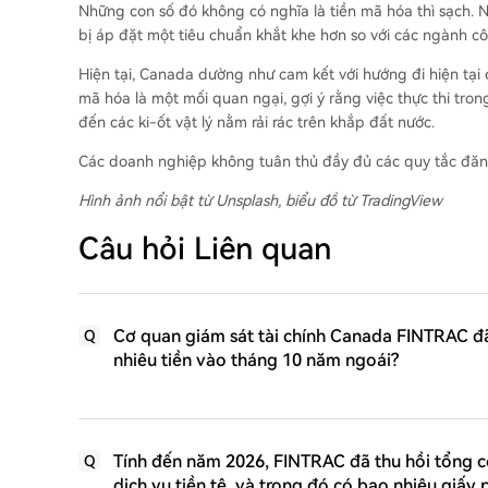
Những con số đó không có nghĩa là tiền mã hóa thì sạch. 
bị áp đặt một tiêu chuẩn khắt khe hơn so với các ngành c
Hiện tại, Canada dường như cam kết với hướng đi hiện tại
mã hóa là một mối quan ngại, gợi ý rằng việc thực thi tron
đến các ki-ốt vật lý nằm rải rác trên khắp đất nước.
Các doanh nghiệp không tuân thủ đầy đủ các quy tắc đăng
Hình ảnh nổi bật từ Unsplash, biểu đồ từ TradingView
Câu hỏi Liên quan
Cơ quan giám sát tài chính Canada FINTRAC đã
Q
nhiêu tiền vào tháng 10 năm ngoái?
Tính đến năm 2026, FINTRAC đã thu hồi tổng 
Q
dịch vụ tiền tệ, và trong đó có bao nhiêu giấy