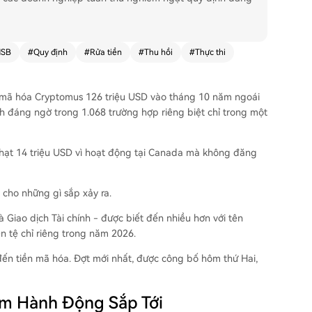
SB
#
Quy định
#
Rửa tiền
#
Thu hồi
#
Thực thi
n mã hóa Cryptomus 126 triệu USD vào tháng 10 năm ngoái
ch đáng ngờ trong 1.068 trường hợp riêng biệt chỉ trong một
phạt 14 triệu USD vì hoạt động tại Canada mà không đăng
cho những gì sắp xảy ra.
Giao dịch Tài chính - được biết đến nhiều hơn với tên
n tệ chỉ riêng trong năm 2026.
đến tiền mã hóa. Đợt mới nhất, được công bố hôm thứ Hai,
êm Hành Động Sắp Tới