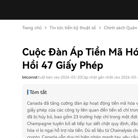
Trang chủ
Tin tức tiền kỹ thuật số
Chính sách Quản 
Cuộc Đàn Áp Tiền Mã Hó
Hồi 47 Giấy Phép
bitcoinist
Xuất bản vào 2026-03-20
Cập nhật gần nhất vào 2026-03
Tóm tắt
Canada đã tăng cường đàn áp hoạt động tiền mã hóa với
giấy phép của các công ty liên quan đến tiền số chỉ tr
đã bị hủy bỏ, bao gồm 23 trường hợp chỉ trong một đợt 
Champagne tuyên bố sẽ tiếp tục siết chặt quy định, đặ
hóa vì lo ngại hỗ trợ rửa tiền. Dù số liệu từ Chainalysi
crypto, Canada vẫn duy trì biện pháp mạnh tay, yêu c