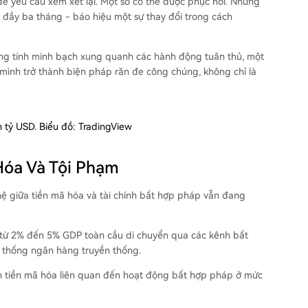
ể yêu cầu xem xét lại. Một số có thể được phục hồi. Nhưng
a đầy ba tháng - báo hiệu một sự thay đổi trong cách
ăng tính minh bạch xung quanh các hành động tuân thủ, một
ình trở thành biện pháp răn đe công chúng, không chỉ là
n tỷ USD. Biểu đồ: TradingView
Hóa Và Tội Phạm
ệ giữa tiền mã hóa và tài chính bất hợp pháp vẫn đang
 từ 2% đến 5% GDP toàn cầu di chuyển qua các kênh bất
 thống ngân hàng truyền thống.
ịch tiền mã hóa liên quan đến hoạt động bất hợp pháp ở mức