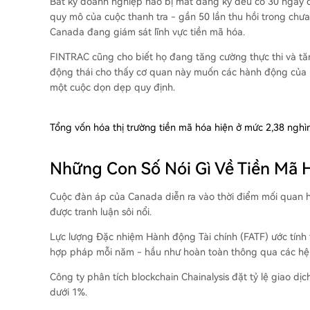
Bất kỳ doanh nghiệp nào bị mất đăng ký đều có 30 ngày đ
quy mô của cuộc thanh tra - gần 50 lần thu hồi trong chư
Canada đang giám sát lĩnh vực tiền mã hóa.
FINTRAC cũng cho biết họ đang tăng cường thực thi và t
động thái cho thấy cơ quan này muốn các hành động của m
một cuộc dọn dẹp quy định.
Tổng vốn hóa thị trường tiền mã hóa hiện ở mức 2,38 nghì
Những Con Số Nói Gì Về Tiền Mã 
Cuộc đàn áp của Canada diễn ra vào thời điểm mối quan h
được tranh luận sôi nổi.
Lực lượng Đặc nhiệm Hành động Tài chính (FATF) ước tính
hợp pháp mỗi năm - hầu như hoàn toàn thông qua các hệ
Công ty phân tích blockchain Chainalysis đặt tỷ lệ giao d
dưới 1%.