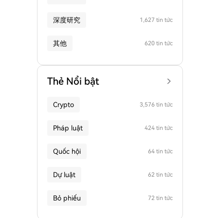
深度研究
1,627 tin tức
其他
620 tin tức
Thẻ Nổi bật
Crypto
3,576 tin tức
Pháp luật
424 tin tức
Quốc hội
64 tin tức
Dự luật
62 tin tức
Bỏ phiếu
72 tin tức