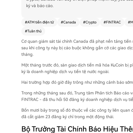
ký và báo cáo.
#
ATM tiền điện tử
#
Canada
#
Crypto
#
FINTRAC
#
M
#
Tuân thủ
Cơ quan giám sát tài chính Canada đã phạt nền tảng tiề
sau khi công ty này bị cáo buộc không gắn cờ các giao dị
tháng.
Một tháng trước đó, sàn giao dịch tiền mã hóa KuCoin bị 
ký là doanh nghiệp dịch vụ tiền tệ nước ngoài.
Hai trường hợp đó giờ đây trông như những cảnh báo sớm 
Trong những tháng sau đó, Trung tâm Phân tích Báo cáo và 
FINTRAC - đã thu hồi 50 đăng ký doanh nghiệp dịch vụ tiề
Bốn mươi bảy trong số đó thuộc về các công ty liên quan 
đã cắt giảm 23 đăng ký chỉ trong một động thái.
Bộ Trưởng Tài Chính Báo Hiệu Th