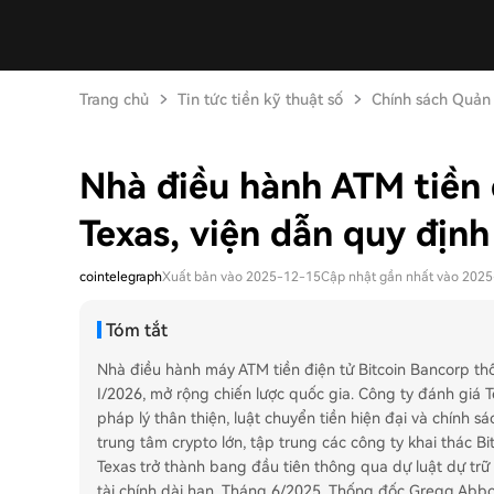
Trang chủ
Tin tức tiền kỹ thuật số
Chính sách Quản 
Nhà điều hành ATM tiền 
Texas, viện dẫn quy định
cointelegraph
Xuất bản vào 2025-12-15
Cập nhật gần nhất vào 202
Tóm tắt
Nhà điều hành máy ATM tiền điện tử Bitcoin Bancorp th
I/2026, mở rộng chiến lược quốc gia. Công ty đánh giá T
pháp lý thân thiện, luật chuyển tiền hiện đại và chính sá
trung tâm crypto lớn, tập trung các công ty khai thác B
Texas trở thành bang đầu tiên thông qua dự luật dự trữ 
tài chính dài hạn. Tháng 6/2025, Thống đốc Gregg Abbot