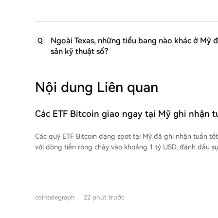
Ngoài Texas, những tiểu bang nào khác ở Mỹ đ
Q
sản kỹ thuật số?
Nội dung Liên quan
Các ETF Bitcoin giao ngay tại Mỹ ghi nhận t
từ tháng 4 với 1 tỷ USD dòng tiền vào
Các quỹ ETF Bitcoin dạng spot tại Mỹ đã ghi nhận tuần tốt
với dòng tiền ròng chảy vào khoảng 1 tỷ USD, đánh dấu 
về nhu cầu của nhà đầu tư. Sự kiện này diễn ra trong bối 
ETF trước đó có dấu hiệu suy yếu so với thời kỳ đầu, một 
nhà phân tích gọi là "IPO thầm lặng" của Bitcoin khi các 
chốt lời. Đáng chú ý, đợt tăng mạnh này xảy ra sau sự cố bảo mật nghiêm trọng
cointelegraph
22 phút trước
liên quan đến ví phần cứng Coldcard, dẫn đến việc khoản
Bitcoin bị đánh cắp do lỗ hổng trong việc tạo khóa ví. Nhà 