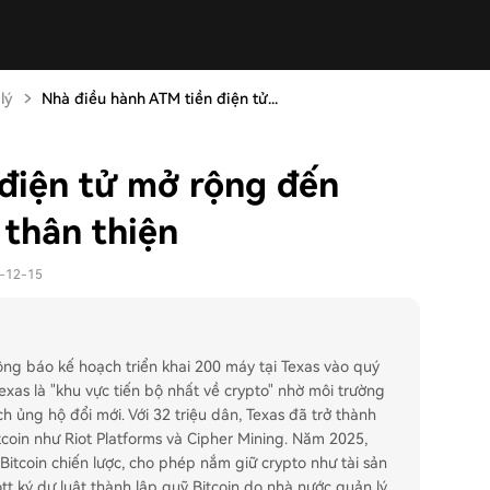
lý
Nhà điều hành ATM tiền điện tử...
điện tử mở rộng đến
 thân thiện
5-12-15
ông báo kế hoạch triển khai 200 máy tại Texas vào quý
exas là "khu vực tiến bộ nhất về crypto" nhờ môi trường
ch ủng hộ đổi mới. Với 32 triệu dân, Texas đã trở thành
itcoin như Riot Platforms và Cipher Mining. Năm 2025,
Bitcoin chiến lược, cho phép nắm giữ crypto như tài sản
t ký dự luật thành lập quỹ Bitcoin do nhà nước quản lý,