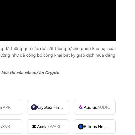
g đã thông qua các dự luật tương tự cho phép kho bạc của
o dường như đã công bố công khai bất kỳ giao dịch mua đáng
 khả thi của các dự án Crypto
ri
APR
Cryptex Finance
CTX
Audius
AUDIO
s
XVS
Axelar
WAXL
Billions Network
BILL