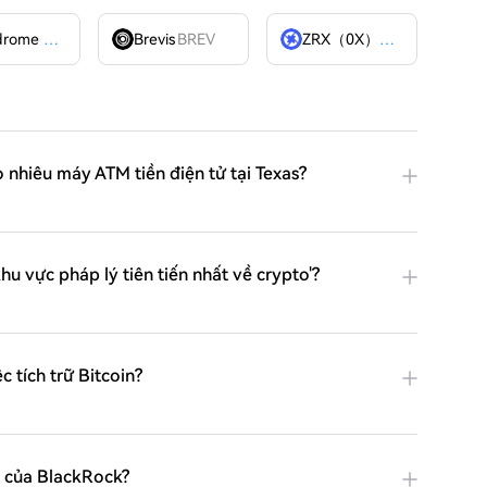
Velodrome Finance
VELODROME
Brevis
BREV
ZRX（0X）
ZRX
 nhiêu máy ATM tiền điện tử tại Texas?
hu vực pháp lý tiên tiến nhất về crypto'?
c tích trữ Bitcoin?
n của BlackRock?