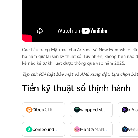
Các tiểu bang Mỹ khác như Arizona và New Hampshire cũn
họ nắm giữ tài sản kỹ thuật số. Tuy nhiên, không bên nà
kể nào kể từ khi luật được thông qua vào năm 2025.
Tạp chí:
Khi luật bảo mật và AML xung đột: Lựa chọn bất
Tiền kỹ thuật số thịnh hành
Citrea
CTR
wrapped stUSDT
WSTUSDT
aPrio
Compound
COMP
Mantra
MANTRA
Venu