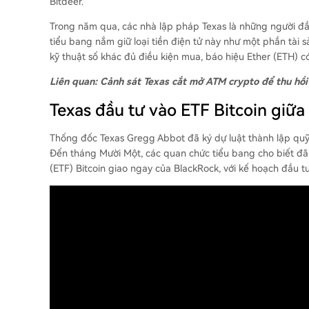
Bitdeer.
Trong năm qua, các nhà lập pháp Texas là những người đầu
tiểu bang nắm giữ loại tiền điện tử này như một phần tài s
kỹ thuật số khác đủ điều kiện mua, báo hiệu Ether (ETH) có
Liên quan:
Cảnh sát Texas cắt mở ATM crypto để thu hồi
Texas đầu tư vào ETF Bitcoin giữa 
Thống đốc Texas Gregg Abbot đã ký dự luật thành lập quỹ
Đến tháng Mười Một, các quan chức tiểu bang cho biết đã 
(ETF) Bitcoin giao ngay của BlackRock, với kế hoạch đầu tư 