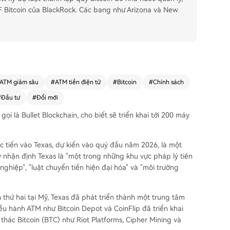
F Bitcoin của BlackRock. Các bang như Arizona và New
ATM giảm sâu
#
ATM tiền điện tử
#
Bitcoin
#
Chính sách
#
Đầu tư
#
Đổi mới
ọi là Bullet Blockchain, cho biết sẽ triển khai tới 200 máy
c tiến vào Texas, dự kiến vào quý đầu năm 2026, là một
y nhận định Texas là "một trong những khu vực pháp lý tiên
nghiệp", "luật chuyển tiền hiện đại hóa" và "môi trường
 thứ hai tại Mỹ, Texas đã phát triển thành một trung tâm
ều hành ATM như Bitcoin Depot và CoinFlip đã triển khai
 thác Bitcoin (BTC) như Riot Platforms, Cipher Mining và