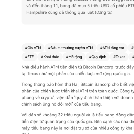
và đến tháng 11, bang đã mua 5 triệu USD cổ phiếu ET
Hampshire cũng đã thông qua luật tương tự.
#
Giá ATM
#
Đầu tư thường xuyên ATM
#
ATM tăng vọt
#
#
ETF
#
Khai thác
#
Mở rộng
#
Quy định
#
Texas
Nhà điều hành ATM tiền điện tử Bitcoin Bancorp, trước đây g
tại Texas như một phần của chiến lược mở rộng quốc gia.
Trong thông báo hôm thứ Hai, Bitcoin Bancorp cho biết việ
phần của chiến lược triển khai ATM trên toàn quốc. Công t
phong về crypto", viện dẫn "quy định thân thiện với doanh 
chính sách ủng hộ đổi mới" của tiểu bang.
Với dân số khoảng 32 triệu người và là tiểu bang đông dân
tiền điện tử quan trọng của quốc gia. Bên cạnh các nhà đi
máy, tiểu bang này là nơi đặt trụ sở của nhiều công ty khai