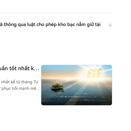
ã thông qua luật cho phép kho bạc nắm giữ tài
uần tốt nhất kể
 nhất kể từ tháng Tư
sự phục hồi mạnh mẽ
cảnh dòng tiền vào
giai đoạn được một số
nhà đầu tư ban đầu
g 116 triệu USD
phân tích Eric