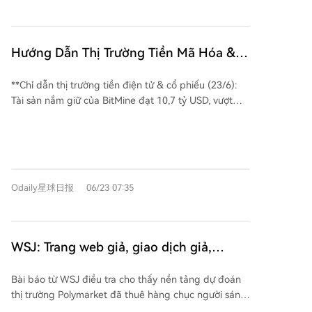
lệnh hành pháp: một yêu cầu tất cả các cơ quan liên
bang nâng cấp hệ thống mật mã lên tiêu chuẩn hậu
lượng tử (PQC) trước năm 2030 để chống lại mối đe
dọa từ máy tính lượng tử; sắc lệnh kia chỉ đạo Bộ
Hướng Dẫn Thị Trường Tiền Mã Hóa &
Năng lượng đẩy nhanh việc phát triển một "máy tính
Cổ Phiếu: Tài sản và tổng đầu tư của
lượng tử quốc gia". Động thái này được ví như "Kế
**Chỉ dẫn thị trường tiền điện tử & cổ phiếu (23/6):
BitMine đạt 10,7 tỷ USD, lớn hơn khoản
hoạch Manhattan" cho lĩnh vực lượng tử, thể hiện
Tài sản nắm giữ của BitMine đạt 10,7 tỷ USD, vượt
lỗ nổi ước tính 9,3 tỷ USD; Strategy chỉ
quyết tâm dùng sức mạnh nhà nước để thúc đẩy
mức lỗ thả nổi ~9,3 tỷ USD; Strategy chỉ mua 520
mua 520 BTC, Strive tăng mua ngược xu
cuộc chạy đua công nghệ. Sự phát triển nhanh
BTC, Strive tăng mua ngược xu hướng** Thị trường
chóng của máy tính lượng tử, đặc biệt khi được hỗ trợ
hướng (23/6)
chứng khoán toàn cầu chịu áp lực điều chỉnh. Chỉ số
bởi AI, đe dọa phá vỡ hoàn toàn các hệ thống mã
Hàn Quốc KOSPI lao dốc gần 10%, Nikkei 225 giảm
hóa hiện tại như ECDSA - nền tảng của Bitcoin.
3,55% và các hợp đồng tương lai chỉ số Mỹ cũng
Nghiên cứu chỉ ra hàng triệu Bitcoin có khóa công
Odaily星球日报
06/23 07:35
giảm, chủ yếu do cổ phiếu công nghệ lớn bị bán
khai đã bị lộ trên chuỗi khối và có nguy cơ bị tấn
tháo. Sự nhiệt tình với AI đang được kiểm chứng, nhà
công khi máy tính lượng tử đủ mạnh. Trong bối cảnh
đầu tư tập trung vào kết quả thực tế. Báo cáo tài
đó, ngành công nghiệp tiền mã hóa đang nỗ lực tìm
chính sắp tới của Micron sẽ là điểm then chốt. Trong
WSJ: Trang web giả, giao dịch giả,
giải pháp. Các dự án như Bitcoin Quantum Testnet,
tuần qua, các công ty công khai (không bao gồm
các kế hoạch nâng cấp PQC của Ethereum, Solana,
quảng cáo thật, vụ lừa đảo lưu lượng
công ty khai thác) đã mua ròng Bitcoin trị giá 86,03
NEAR và Zcash đang được triển khai. Tuy nhiên, việc
Bài báo từ WSJ điều tra cho thấy nền tảng dự đoán
truy cập của Polymarket
triệu USD, giảm 13,97%. Strategy (MicroStrategy) chỉ
đạt được sự đồng thuận trong các mạng phi tập
thị trường Polymarket đã thuê hàng chục người sáng
mua 520 BTC, thể hiện sự thận trọng. Ngược lại, công
trung để thực hiện nâng cấp là một thách thức lớn,
tạo nội dung, chủ yếu là sinh viên, để đăng các video