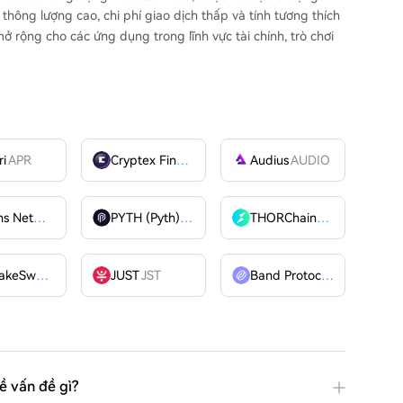
thông lượng cao, chi phí giao dịch thấp và tính tương thích
ở rộng cho các ứng dụng trong lĩnh vực tài chính, trò chơi
ri
APR
Cryptex Finance
CTX
Audius
AUDIO
Billions Network
BILL
PYTH (Pyth)
PYTH
THORChain
RUNE
PancakeSwap
CAKE
JUST
JST
Band Protocol
BAND
ề vấn đề gì?