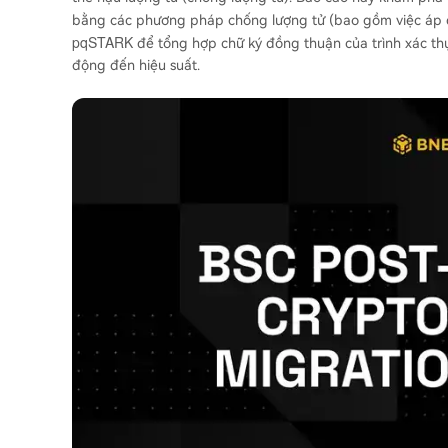
bằng các phương pháp chống lượng tử (bao gồm việc áp
pqSTARK
để tổng hợp chữ ký đồng thuận của trình xác thực)
động đến hiệu suất.