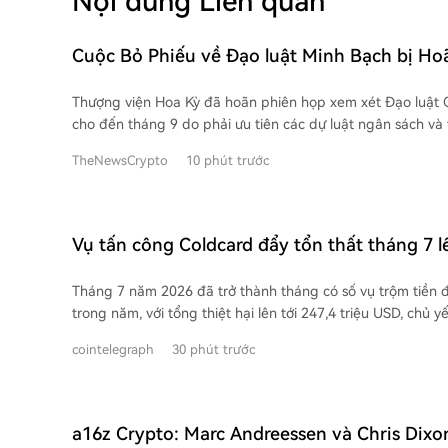
Nội dung Liên quan
Cuộc Bỏ Phiếu về Đạo luật Minh Bạch bị Ho
khi Thượng viện Ưu tiên Các Dự luật Ngân sá
Thượng viện Hoa Kỳ đã hoãn phiên họp xem xét Đạo luật Cla
cho đến tháng 9 do phải ưu tiên các dự luật ngân sách và t
hè. Dự luật về cấu trúc thị trường tiền mã hóa đã được Hạ
TheNewsCrypto
10 phút trước
đang chờ sự phê chuẩn của Thượng viện. Lãnh đạo Thượn
cho biết lịch trình lập pháp rất chặt chẽ, tập trung vào c
sách, các lệnh trừng phạt và phê chuẩn nhân sự. Sự chậm trễ này đã ngay lập
tức tác động đến thị trường dự đoán. Xác suất dự luật đư
Vụ tấn công Coldcard đẩy tổn thất tháng 7 l
luật trước cuối năm 2026 đã giảm từ 30% (tuần trước) xu
trở thành tháng tồi tệ thứ hai năm 2026
Dù Quốc hội vẫn quan tâm đến tiền số, kỳ vọng về tiến trì
Tháng 7 năm 2026 đã trở thành tháng có số vụ trộm tiền điệ
tương lai gần đã giảm sút. Các nhà phân tích sẽ theo dõi sá
trong năm, với tổng thiệt hại lên tới 247,4 triệu USD, chủ y
Thượng viện sau kỳ nghỉ hè.
hổng trên ví Coldcard. Vụ tấn công Coldcard là lớn nhất trong tháng, với ít nhất
cointelegraph
30 phút trước
100 triệu USD Bitcoin bị đánh cắp từ 7.300 ví qua ba đợt 
và có thể lên tới khoảng 130 triệu USD. Sự kiện này cho th
cũng không loại bỏ hoàn toàn rủi ro công nghệ. Các vụ tấn công đáng chú ý
khác trong tháng 7 bao gồm: giao thức DeFi Bonzo Lend mấ
a16z Crypto: Marc Andreessen và Chris Dixon
SecondFi trên Cardano mất 2,6 triệu USD, sàn giao dịch A