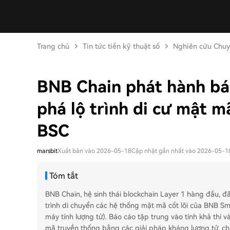
Trang chủ
Tin tức tiền kỹ thuật số
Nghiên cứu Chuy
BNB Chain phát hành bá
phá lộ trình di cư mật m
BSC
marsbit
Xuất bản vào 2026-05-18
Cập nhật gần nhất vào 2026-05-1
Tóm tắt
BNB Chain, hệ sinh thái blockchain Layer 1 hàng đầu, 
trình di chuyển các hệ thống mật mã cốt lõi của BNB Sm
máy tính lượng tử). Báo cáo tập trung vào tính khả thi 
mã truyền thống bằng các giải pháp kháng lượng tử, c