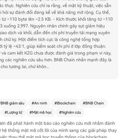
 thực. Nghiên cứu chỉ ra rằng, về mặt kỹ thuật, việc sẵn
òi hỏi sự đánh đổi đáng kể về khả năng mở rộng. Cụ thể,
 từ ~110 byte lên ~2.5 KB. - Kích thước khối tăng từ ~110
73 xuống 2,997. Nguyên nhân chính gây sụt giảm hiệu
giao dịch và khối, dẫn đến chi phí truyền tải mạng xuyên
h chữ ký. Một điểm tích cực là công nghệ tổng hợp
i tỷ lệ ~43:1, giúp kiểm soát chi phí ở lớp đồng thuận.
2P và cam kết KZG chưa được đánh giá trong phạm vi này,
cùng các nghiên cứu sâu hơn. BNB Chain nhấn mạnh đây là
cho tương lai, chứ khôn
...
#
BNB giảm sâu
#
An ninh
#
Blockchain
#
BNB Chain
#
Lượng tử
#
Mật mã học
#
Nghiên cứu
ain
đã phát hành một báo cáo nghiên cứu mới nhằm đánh
ư hệ thống mật mã cốt lõi của mình sang các giải pháp thay
việc thay thế mật mã học truyền thống của blockchain