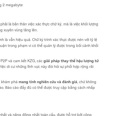
2
ng
megabyte
 phải là bản thân việc xác thực chữ ký, mà là việc khối lượng
ng xuyên vùng tăng lên.
 là vẫn hiệu quả. Chữ ký trình xác thực được nén với tỷ lệ
thuận trong phạm vi có thể quản lý được trong bối cảnh khối
P2P
KZG
y
và cam kết
, các
giải pháp thay thế hậu lượng tử
ệc di cư những lĩnh vực này đòi hỏi sự phối hợp rộng rãi
h khám phá
mang tính nghiên cứu và đánh giá
, chứ không
nào. Báo cáo đầy đủ có thể được truy cập bằng cách nhấp
 nhất và năng động nhất toàn cầu, được hỗ trợ bởi cộng