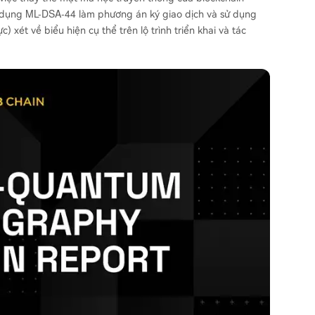
ML-DSA-44
 dụng
làm phương án ký giao dịch và sử dụng
 xét về biểu hiện cụ thể trên lộ trình triển khai và tác