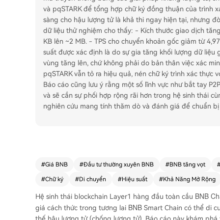
và pqSTARK để tổng hợp chữ ký đồng thuận của trình xác
sàng cho hậu lượng tử là khả thi ngay hiện tại, nhưng đ
dữ liệu thử nghiệm cho thấy: - Kích thước giao dịch tăng
KB lên ~2 MB. - TPS cho chuyển khoản gốc giảm từ 4,9
suất được xác định là do sự gia tăng khối lượng dữ liệu 
vùng tăng lên, chứ không phải do bản thân việc xác min
pqSTARK vẫn tỏ ra hiệu quả, nén chữ ký trình xác thực vớ
Báo cáo cũng lưu ý rằng một số lĩnh vực như bắt tay P
và sẽ cần sự phối hợp rộng rãi hơn trong hệ sinh thái 
nghiên cứu mang tính thăm dò và đánh giá để chuẩn bị 
#
Giá BNB
#
Đầu tư thường xuyên BNB
#
BNB tăng vọt
#
Chữ ký
#
Di chuyển
#
Hiệu suất
#
Khả Năng Mở Rộng
BNB Ch
Hệ sinh thái blockchain Layer1 hàng đầu toàn cầu
BNB
giá cách thức trong tương lai
Smart Chain có thể di c
thế hậu lượng tử (chống lượng tử). Báo cáo này khám phá 