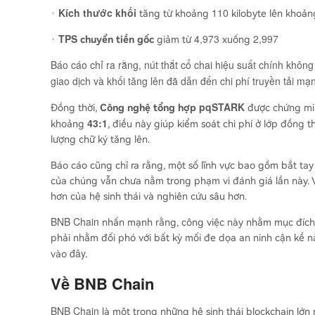
Kích thước khối
110
·
tăng từ khoảng
kilobyte lên khoả
TPS
4,973
2,997
·
chuyển tiền gốc
giảm từ
xuống
Báo cáo chỉ ra rằng, nút thắt cổ chai hiệu suất chính không
giao dịch và khối tăng lên đã dẫn đến chi phí truyền tải mạ
pqSTARK
Đồng thời,
Công nghệ tổng hợp
được chứng minh
43:1
khoảng
, điều này giúp kiểm soát chi phí ở lớp đồng 
lượng chữ ký tăng lên.
Báo cáo cũng chỉ ra rằng, một số lĩnh vực bao gồm bắt ta
của chúng vẫn chưa nằm trong phạm vi đánh giá lần này. Vi
hơn của hệ sinh thái và nghiên cứu sâu hơn.
BNB Chain
nhấn mạnh rằng, công việc này nhằm mục đíc
phải nhằm đối phó với bất kỳ mối đe dọa an ninh cận kề 
đây
.
vào
Về
BNB Chain
BNB Chain
là một trong những hệ sinh thái blockchain lớn