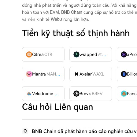
đồng nhà phát triển và người dùng toàn cầu. Với khả năng 
EVM
BNB Chain
hoàn toàn với
,
cung cấp sự hỗ trợ có thể m
Web3
và nền kinh tế
rộng lớn hơn.
Tiền kỹ thuật số thịnh hành
Citrea
CTR
wrapped stUSDT
WSTUSDT
aPrio
Mantra
MANTRA
Axelar
WAXL
Velodrome Finance
VELODROME
Brevis
BREV
Câu hỏi Liên quan
BNB Chain đã phát hành báo cáo nghiên cứu v
Q