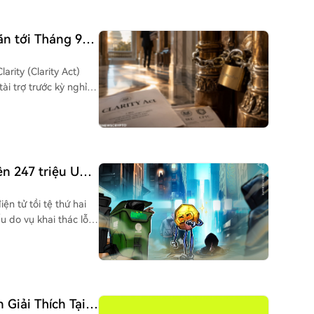
ãn tới Tháng 9
ch và Tài trợ
rity (Clarity Act)
ài trợ trước kỳ nghỉ
 viện thông qua và
g viện John Thune
ác vấn đề như ngân
ợc ban hành thành
ên 247 triệu USD,
ống còn khoảng 15,5%.
nh pháp lý trong
n tử tồi tệ thứ hai
t sao tiến trình của
ếu do vụ khai thác lỗ
tấn công đã xác nhận,
ấy ngay cả ví lạnh
t 9 triệu USD, ví
 Giải Thích Tại
FX trên Arbitrum mất