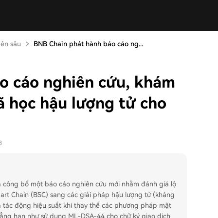
ên sâu
BNB Chain phát hành báo cáo ng...
o cáo nghiên cứu, khám
ã học hậu lượng tử cho
8
đã công bố một báo cáo nghiên cứu mới nhằm đánh giá lộ
art Chain (BSC) sang các giải pháp hậu lượng tử (kháng
và tác động hiệu suất khi thay thế các phương pháp mật
hẳng hạn như sử dụng ML-DSA-44 cho chữ ký giao dịch