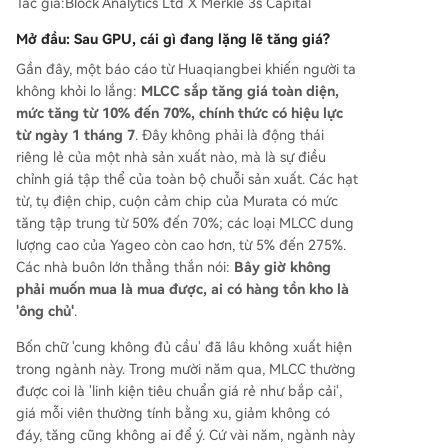
Tác giả:Block Analytics Ltd X Merkle 3s Capital
và ký ức về chu kỳ dư thừa trước đây. Tăng trưởn
g công suất toàn ngành chỉ khoảng 10%/năm, tr
Mở đầu: Sau GPU, cái gì đang lặng lẽ tăng giá?
ong khi nhu cầu MLCC cho AI dự kiến tăng 34%/
Gần đây, một báo cáo từ Huaqiangbei khiến người ta
năm. **Ba công ty dẫn đầu thị trường:** 1. **Mu
không khỏi lo lắng:
MLCC sắp tăng giá toàn diện,
rata (Nhật Bản):** Gã khổng lồ tuyệt đối, thị phầ
mức tăng từ 10% đến 70%, chính thức có hiệu lực
n ~40%, lợi nhuận ổn định, là lựa chọn an toàn. 2.
từ ngày 1 tháng 7
. Đây không phải là động thái
**Samsung Electro-Mechanics (Hàn Quốc):** Có
riêng lẻ của một nhà sản xuất nào, mà là sự điều
đòn bẩy tăng trưởng cao nhất với kế hoạch đầu
chỉnh giá tập thể của toàn bộ chuỗi sản xuất. Các hạt
tư mở rộng mạnh mẽ và lợi nhuận tăng nhanh.
từ, tụ điện chip, cuộn cảm chip của Murata có mức
3. **Taiyo Yuden (Nhật Bản):** Có "độ tinh khiết"
tăng tập trung từ 50% đến 70%; các loại MLCC dung
MLCC cao nhất (70,9% doanh thu), là công cụ đ
lượng cao của Yageo còn cao hơn, từ 5% đến 275%.
ầu cơ
...
Các nhà buôn lớn thẳng thắn nói:
Bây giờ không
phải muốn mua là mua được, ai có hàng tồn kho là
'ông chủ'
.
Bốn chữ 'cung không đủ cầu' đã lâu không xuất hiện
trong ngành này. Trong mười năm qua, MLCC thường
được coi là 'linh kiện tiêu chuẩn giá rẻ như bắp cải',
giá mỗi viên thường tính bằng xu, giảm không có
đáy, tăng cũng không ai để ý. Cứ vài năm, ngành này