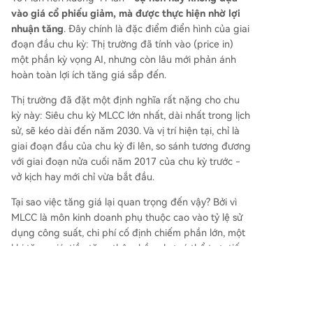
vào giá cổ phiếu giảm, mà được thực hiện nhờ lợi
nhuận tăng
. Đây chính là đặc điểm điển hình của giai
đoạn đầu chu kỳ: Thị trường đã tính vào (price in)
một phần kỳ vọng AI, nhưng còn lâu mới phản ánh
hoàn toàn lợi ích tăng giá sắp đến.
Thị trường đã đặt một định nghĩa rất nặng cho chu
kỳ này: Siêu chu kỳ MLCC lớn nhất, dài nhất trong lịch
sử, sẽ kéo dài đến năm 2030. Và vị trí hiện tại, chỉ là
giai đoạn đầu của chu kỳ đi lên, so sánh tương đương
với giai đoạn nửa cuối năm 2017 của chu kỳ trước -
vở kịch hay mới chỉ vừa bắt đầu.
Tại sao việc tăng giá lại quan trọng đến vậy? Bởi vì
MLCC là môn kinh doanh phụ thuộc cao vào tỷ lệ sử
dụng công suất, chi phí cố định chiếm phần lớn, một
khi tăng giá, tiền tăng thêm hầu như có thể trực tiếp
biến thành lợi nhuận. Theo tính toán: Giá trung bình
mỗi tăng 5%, lợi nhuận hoạt động của Taiyo Yuden có
thể tăng 37%. Đây chính là sức mạnh của đòn bẩy
hoạt động - biến động nhỏ của giá, sẽ được lợi