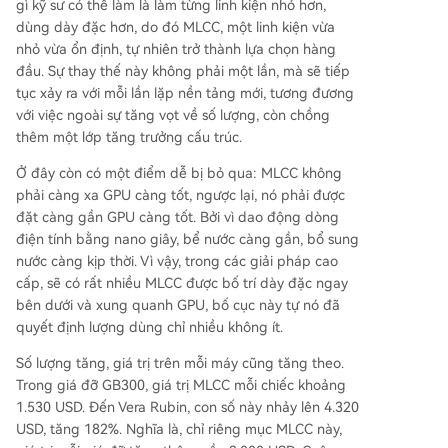
gì kỹ sư có thể làm là làm từng linh kiện nhỏ hơn,
dùng dày đặc hơn, do đó MLCC, một linh kiện vừa
nhỏ vừa ổn định, tự nhiên trở thành lựa chọn hàng
đầu. Sự thay thế này không phải một lần, mà sẽ tiếp
tục xảy ra với mỗi lần lặp nền tảng mới, tương đương
với việc ngoài sự tăng vọt về số lượng, còn chồng
thêm một lớp tăng trưởng cấu trúc.
Ở đây còn có một điểm dễ bị bỏ qua: MLCC không
phải càng xa GPU càng tốt, ngược lại, nó phải được
đặt càng gần GPU càng tốt. Bởi vì dao động dòng
điện tính bằng nano giây, bể nước càng gần, bổ sung
nước càng kịp thời. Vì vậy, trong các giải pháp cao
cấp, sẽ có rất nhiều MLCC được bố trí dày đặc ngay
bên dưới và xung quanh GPU, bố cục này tự nó đã
quyết định lượng dùng chỉ nhiều không ít.
Số lượng tăng, giá trị trên mỗi máy cũng tăng theo.
Trong giá đỡ GB300, giá trị MLCC mỗi chiếc khoảng
1.530 USD. Đến Vera Rubin, con số này nhảy lên 4.320
USD, tăng 182%. Nghĩa là, chỉ riêng mục MLCC này,