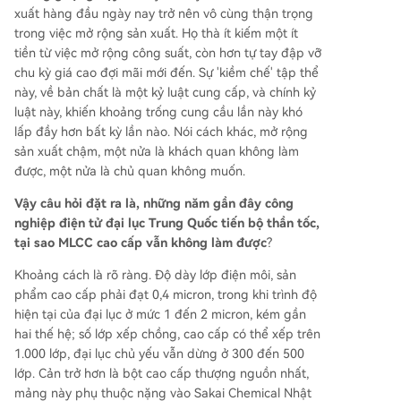
xuất hàng đầu ngày nay trở nên vô cùng thận trọng
trong việc mở rộng sản xuất. Họ thà ít kiếm một ít
tiền từ việc mở rộng công suất, còn hơn tự tay đập vỡ
chu kỳ giá cao đợi mãi mới đến. Sự 'kiềm chế' tập thể
này, về bản chất là một kỷ luật cung cấp, và chính kỷ
luật này, khiến khoảng trống cung cầu lần này khó
lấp đầy hơn bất kỳ lần nào. Nói cách khác, mở rộng
sản xuất chậm, một nửa là khách quan không làm
được, một nửa là chủ quan không muốn.
Vậy câu hỏi đặt ra là, những năm gần đây công
nghiệp điện tử đại lục Trung Quốc tiến bộ thần tốc,
tại sao MLCC cao cấp vẫn không làm được
?
Khoảng cách là rõ ràng. Độ dày lớp điện môi, sản
phẩm cao cấp phải đạt 0,4 micron, trong khi trình độ
hiện tại của đại lục ở mức 1 đến 2 micron, kém gần
hai thế hệ; số lớp xếp chồng, cao cấp có thể xếp trên
1.000 lớp, đại lục chủ yếu vẫn dừng ở 300 đến 500
lớp. Cản trở hơn là bột cao cấp thượng nguồn nhất,
mảng này phụ thuộc nặng vào Sakai Chemical Nhật