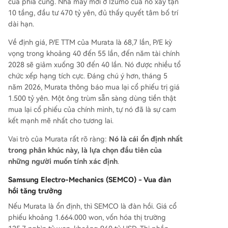
của phía cung. Nhà máy mới ở Izumo của nó xây tận
10 tầng, đầu tư 470 tỷ yên, đủ thấy quyết tâm bố trí
dài hạn.
Về định giá, P/E TTM của Murata là 68,7 lần, P/E kỳ
vọng trong khoảng 40 đến 55 lần, đến năm tài chính
2028 sẽ giảm xuống 30 đến 40 lần. Nó được nhiều tổ
chức xếp hạng tích cực. Đáng chú ý hơn, tháng 5
năm 2026, Murata thông báo mua lại cổ phiếu trị giá
1.500 tỷ yên. Một ông trùm sẵn sàng dùng tiền thật
mua lại cổ phiếu của chính mình, tự nó đã là sự cam
kết mạnh mẽ nhất cho tương lai.
Vai trò của Murata rất rõ ràng:
Nó là cái ổn định nhất
trong phân khúc này, là lựa chọn đầu tiên của
những người muốn tính xác định
.
Samsung Electro-Mechanics (SEMCO) - Vua đàn
hồi tăng trưởng
Nếu Murata là ổn định, thì SEMCO là đàn hồi. Giá cổ
phiếu khoảng 1.664.000 won, vốn hóa thị trường