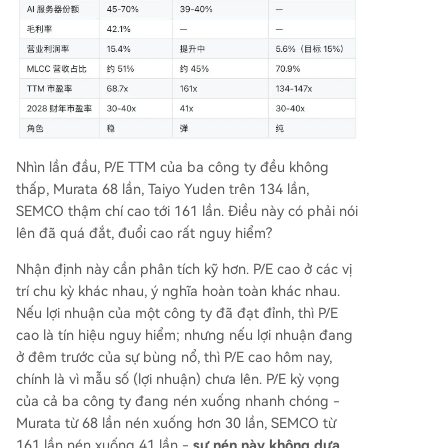
Nhìn lần đầu, P/E TTM của ba công ty đều không
thấp, Murata 68 lần, Taiyo Yuden trên 134 lần,
SEMCO thậm chí cao tới 161 lần. Điều này có phải nói
lên đã quá đắt, đuổi cao rất nguy hiểm?
Nhận định này cần phân tích kỹ hơn. P/E cao ở các vị
trí chu kỳ khác nhau, ý nghĩa hoàn toàn khác nhau.
Nếu lợi nhuận của một công ty đã đạt đỉnh, thì P/E
cao là tín hiệu nguy hiểm; nhưng nếu lợi nhuận đang
ở đêm trước của sự bùng nổ, thì P/E cao hôm nay,
chính là vì mẫu số (lợi nhuận) chưa lên. P/E kỳ vọng
của cả ba công ty đang nén xuống nhanh chóng -
Murata từ 68 lần nén xuống hơn 30 lần, SEMCO từ
161 lần nén xuống 41 lần -
sự nén này không dựa