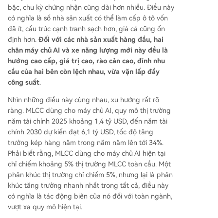
bậc, chu kỳ chứng nhận cũng dài hơn nhiều. Điều này
có nghĩa là số nhà sản xuất có thể làm cấp ô tô vốn
đã ít, cấu trúc cạnh tranh sạch hơn, giá cả cũng ổn
định hơn.
Đối với các nhà sản xuất hàng đầu, hai
chân máy chủ AI và xe năng lượng mới này đều là
hướng cao cấp, giá trị cao, rào cản cao, đỉnh nhu
cầu của hai bên còn lệch nhau, vừa vặn lấp đầy
công suất
.
Nhìn những điều này cùng nhau, xu hướng rất rõ
ràng. MLCC dùng cho máy chủ AI, quy mô thị trường
năm tài chính 2025 khoảng 1,4 tỷ USD, đến năm tài
chính 2030 dự kiến đạt 6,1 tỷ USD, tốc độ tăng
trưởng kép hàng năm trong năm năm lên tới 34%.
Phải biết rằng, MLCC dùng cho máy chủ AI hiện tại
chỉ chiếm khoảng 5% thị trường MLCC toàn cầu. Một
phân khúc thị trường chỉ chiếm 5%, nhưng lại là phân
khúc tăng trưởng nhanh nhất trong tất cả, điều này
có nghĩa là tác động biên của nó đối với toàn ngành,
vượt xa quy mô hiện tại.