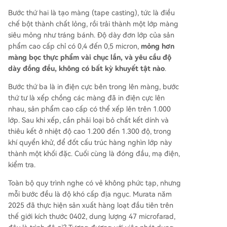
Bước thứ hai là tạo màng (tape casting), tức là điều
chế bột thành chất lỏng, rồi trải thành một lớp màng
siêu mỏng như tráng bánh. Độ dày đơn lớp của sản
phẩm cao cấp chỉ có 0,4 đến 0,5 micron,
mỏng hơn
màng bọc thực phẩm vài chục lần, và yêu cầu độ
dày đồng đều, không có bất kỳ khuyết tật nào
.
Bước thứ ba là in điện cực bên trong lên màng, bước
thứ tư là xếp chồng các màng đã in điện cực lên
nhau, sản phẩm cao cấp có thể xếp lên trên 1.000
lớp. Sau khi xếp, cần phải loại bỏ chất kết dính và
thiêu kết ở nhiệt độ cao 1.200 đến 1.300 độ, trong
khí quyển khử, để đốt cấu trúc hàng nghìn lớp này
thành một khối đặc. Cuối cùng là đóng đầu, mạ điện,
kiểm tra.
Toàn bộ quy trình nghe có vẻ không phức tạp, nhưng
mỗi bước đều là độ khó cấp địa ngục. Murata năm
2025 đã thực hiện sản xuất hàng loạt đầu tiên trên
thế giới kích thước 0402, dung lượng 47 microfarad,