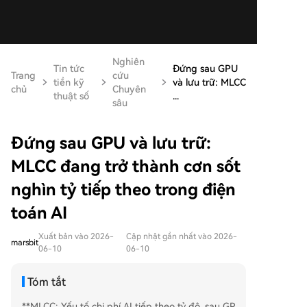
Nghiên
Tin tức
Đứng sau GPU
Trang
cứu
tiền kỹ
và lưu trữ: MLCC
chủ
Chuyên
thuật số
...
sâu
Đứng sau GPU và lưu trữ:
MLCC đang trở thành cơn sốt
nghìn tỷ tiếp theo trong điện
toán AI
Xuất bản vào 2026-
Cập nhật gần nhất vào 2026-
marsbit
06-10
06-10
Tóm tắt
**MLCC: Yếu tố chi phí AI tiếp theo tỷ đô, sau GP