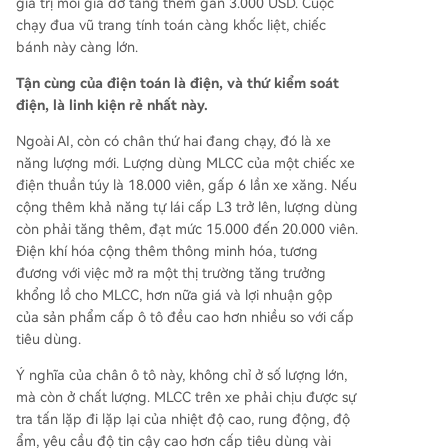
giá trị mỗi giá đỡ tăng thêm gần 3.000 USD. Cuộc
chạy đua vũ trang tính toán càng khốc liệt, chiếc
bánh này càng lớn.
Tận cùng của điện toán là điện, và thứ kiểm soát
điện, là linh kiện rẻ nhất này.
Ngoài AI, còn có chân thứ hai đang chạy, đó là xe
năng lượng mới. Lượng dùng MLCC của một chiếc xe
điện thuần túy là 18.000 viên, gấp 6 lần xe xăng. Nếu
cộng thêm khả năng tự lái cấp L3 trở lên, lượng dùng
còn phải tăng thêm, đạt mức 15.000 đến 20.000 viên.
Điện khí hóa cộng thêm thông minh hóa, tương
đương với việc mở ra một thị trường tăng trưởng
khổng lồ cho MLCC, hơn nữa giá và lợi nhuận gộp
của sản phẩm cấp ô tô đều cao hơn nhiều so với cấp
tiêu dùng.
Ý nghĩa của chân ô tô này, không chỉ ở số lượng lớn,
mà còn ở chất lượng. MLCC trên xe phải chịu được sự
tra tấn lặp đi lặp lại của nhiệt độ cao, rung động, độ
ẩm, yêu cầu độ tin cậy cao hơn cấp tiêu dùng vài