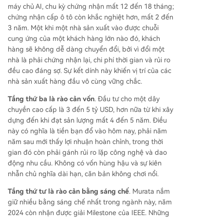
máy chủ AI, chu kỳ chứng nhận mất 12 đến 18 tháng;
chứng nhận cấp ô tô còn khắc nghiệt hơn, mất 2 đến
3 năm. Một khi một nhà sản xuất vào được chuỗi
cung ứng của một khách hàng lớn nào đó, khách
hàng sẽ không dễ dàng chuyển đổi, bởi vì đổi một
nhà là phải chứng nhận lại, chi phí thời gian và rủi ro
đều cao đáng sợ. Sự kết dính này khiến vị trí của các
nhà sản xuất hàng đầu vô cùng vững chắc.
Tầng thứ ba là rào cản vốn
. Đầu tư cho một dây
chuyền cao cấp là 3 đến 5 tỷ USD, hơn nữa từ khi xây
dựng đến khi đạt sản lượng mất 4 đến 5 năm. Điều
này có nghĩa là tiền bạn đổ vào hôm nay, phải năm
năm sau mới thấy lợi nhuận hoàn chỉnh, trong thời
gian đó còn phải gánh rủi ro lặp công nghệ và dao
động nhu cầu. Không có vốn hùng hậu và sự kiên
nhẫn chủ nghĩa dài hạn, căn bản không chơi nổi.
Tầng thứ tư là rào cản bằng sáng chế
. Murata nắm
giữ nhiều bằng sáng chế nhất trong ngành này, năm
2024 còn nhận được giải Milestone của IEEE. Những