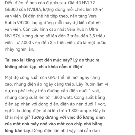
Điều điên rồ hơn còn ở phía sau. Giá đỡ NVL72
GB300 của NVIDIA, lượng dùng mỗi chiếc lên tới 44
vạn viên. Đi đến thế hệ tiếp theo, nền tảng Vera
Rubin VR200, lượng dùng mỗi máy dự kiến đạt 60
vạn viên. Còn cấu hình cao nhất Vera Rubin Ultra
NVL576, lượng dùng sẽ lên đến 3 triệu đến 3,5 triệu
viên. Từ 2.000 viên đến 3,5 triệu viên, đó là một bước
nhảy nghìn lần.
Tại sao lại tăng vọt đến mức này? Lý do thực ra
không phức tạp, chìa khóa nằm ở 'điện'
.
Mật độ công suất của GPU thế hệ mới ngày càng
cao, nhưng điện áp ngày càng thấp. Lấy Rubin làm ví
dụ, nó phải chạy trên đường cấp điện dưới 1 volt,
nhưng công suất lên tới 1.800 watt. Công suất bằng
điện áp nhân với dòng điện, điện áp nén dưới 1 volt,
nghĩa là dòng điện phải lên trên 1.800 ampe. Đây là
khái niệm gì?
Tương đương với việc đổ lượng điện
của một nhà máy nhỏ vào một con chip nhỏ bằng
lòng bàn tay
. Dòng điện lớn như vậy, chỉ cần dao