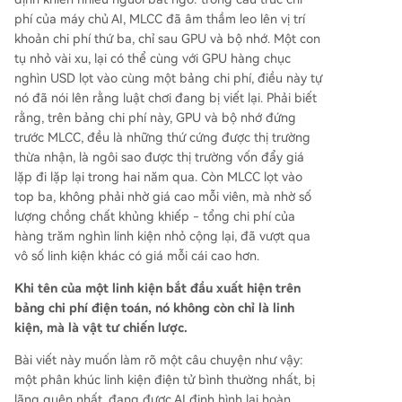
phí của máy chủ AI, MLCC đã âm thầm leo lên vị trí
khoản chi phí thứ ba, chỉ sau GPU và bộ nhớ. Một con
tụ nhỏ vài xu, lại có thể cùng với GPU hàng chục
nghìn USD lọt vào cùng một bảng chi phí, điều này tự
nó đã nói lên rằng luật chơi đang bị viết lại. Phải biết
rằng, trên bảng chi phí này, GPU và bộ nhớ đứng
trước MLCC, đều là những thứ cứng được thị trường
thừa nhận, là ngôi sao được thị trường vốn đẩy giá
lặp đi lặp lại trong hai năm qua. Còn MLCC lọt vào
top ba, không phải nhờ giá cao mỗi viên, mà nhờ số
lượng chồng chất khủng khiếp - tổng chi phí của
hàng trăm nghìn linh kiện nhỏ cộng lại, đã vượt qua
vô số linh kiện khác có giá mỗi cái cao hơn.
Khi tên của một linh kiện bắt đầu xuất hiện trên
bảng chi phí điện toán, nó không còn chỉ là linh
kiện, mà là vật tư chiến lược.
Bài viết này muốn làm rõ một câu chuyện như vậy:
một phân khúc linh kiện điện tử bình thường nhất, bị
lãng quên nhất, đang được AI định hình lại hoàn