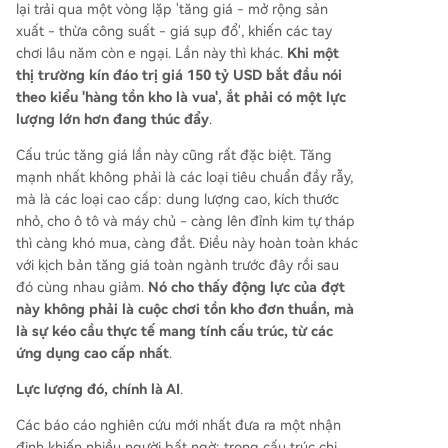
lại trải qua một vòng lặp 'tăng giá - mở rộng sản
xuất - thừa công suất - giá sụp đổ', khiến các tay
chơi lâu năm còn e ngại. Lần này thì khác.
Khi một
thị trường kín đáo trị giá 150 tỷ USD bắt đầu nói
theo kiểu 'hàng tồn kho là vua', ắt phải có một lực
lượng lớn hơn đang thúc đẩy
.
Cấu trúc tăng giá lần này cũng rất đặc biệt. Tăng
mạnh nhất không phải là các loại tiêu chuẩn đầy rẫy,
mà là các loại cao cấp: dung lượng cao, kích thước
nhỏ, cho ô tô và máy chủ - càng lên đỉnh kim tự tháp
thì càng khó mua, càng đắt. Điều này hoàn toàn khác
với kịch bản tăng giá toàn ngành trước đây rồi sau
đó cùng nhau giảm.
Nó cho thấy động lực của đợt
này không phải là cuộc chơi tồn kho đơn thuần, mà
là sự kéo cầu thực tế mang tính cấu trúc, từ các
ứng dụng cao cấp nhất
.
Lực lượng đó, chính là AI
.
Các báo cáo nghiên cứu mới nhất đưa ra một nhận
định khiến nhiều người bất ngờ: trong cấu trúc chi