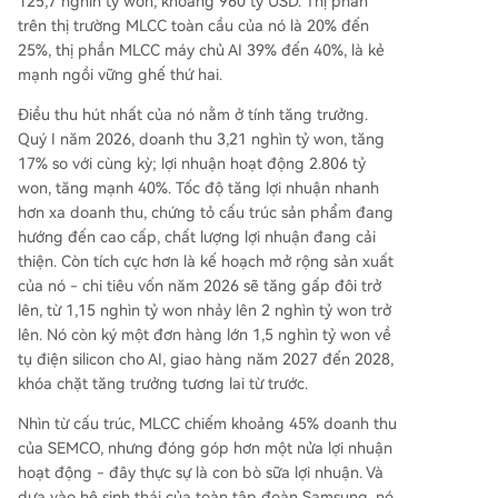
125,7 nghìn tỷ won, khoảng 960 tỷ USD. Thị phần
trên thị trường MLCC toàn cầu của nó là 20% đến
25%, thị phần MLCC máy chủ AI 39% đến 40%, là kẻ
mạnh ngồi vững ghế thứ hai.
Điều thu hút nhất của nó nằm ở tính tăng trưởng.
Quý I năm 2026, doanh thu 3,21 nghìn tỷ won, tăng
17% so với cùng kỳ; lợi nhuận hoạt động 2.806 tỷ
won, tăng mạnh 40%. Tốc độ tăng lợi nhuận nhanh
hơn xa doanh thu, chứng tỏ cấu trúc sản phẩm đang
hướng đến cao cấp, chất lượng lợi nhuận đang cải
thiện. Còn tích cực hơn là kế hoạch mở rộng sản xuất
của nó - chi tiêu vốn năm 2026 sẽ tăng gấp đôi trở
lên, từ 1,15 nghìn tỷ won nhảy lên 2 nghìn tỷ won trở
lên. Nó còn ký một đơn hàng lớn 1,5 nghìn tỷ won về
tụ điện silicon cho AI, giao hàng năm 2027 đến 2028,
khóa chặt tăng trưởng tương lai từ trước.
Nhìn từ cấu trúc, MLCC chiếm khoảng 45% doanh thu
của SEMCO, nhưng đóng góp hơn một nửa lợi nhuận
hoạt động - đây thực sự là con bò sữa lợi nhuận. Và
dựa vào hệ sinh thái của toàn tập đoàn Samsung, nó