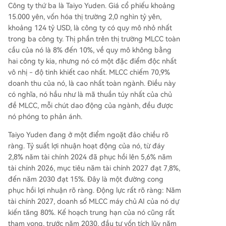
Công ty thứ ba là Taiyo Yuden. Giá cổ phiếu khoảng
15.000 yên, vốn hóa thị trường 2,0 nghìn tỷ yên,
khoảng 124 tỷ USD, là công ty có quy mô nhỏ nhất
trong ba công ty. Thị phần trên thị trường MLCC toàn
cầu của nó là 8% đến 10%, về quy mô không bằng
hai công ty kia, nhưng nó có một đặc điểm độc nhất
vô nhị - độ tinh khiết cao nhất. MLCC chiếm 70,9%
doanh thu của nó, là cao nhất toàn ngành. Điều này
có nghĩa, nó hầu như là mã thuần túy nhất của chủ
đề MLCC, mỗi chút dao động của ngành, đều được
nó phóng to phản ánh.
Taiyo Yuden đang ở một điểm ngoặt đảo chiều rõ
ràng. Tỷ suất lợi nhuận hoạt động của nó, từ đáy
2,8% năm tài chính 2024 đã phục hồi lên 5,6% năm
tài chính 2026, mục tiêu năm tài chính 2027 đạt 7,8%,
đến năm 2030 đạt 15%. Đây là một đường cong
phục hồi lợi nhuận rõ ràng. Động lực rất rõ ràng: Năm
tài chính 2027, doanh số MLCC máy chủ AI của nó dự
kiến tăng 80%. Kế hoạch trung hạn của nó cũng rất
tham vọng, trước năm 2030, đầu tư vốn tích lũy năm