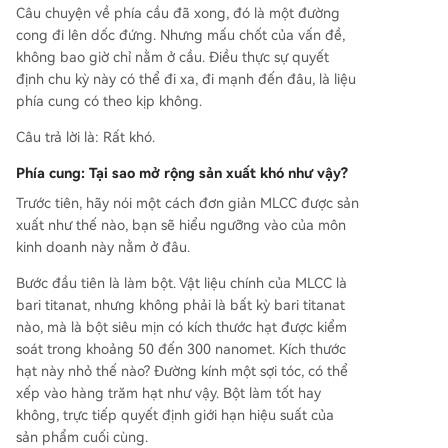
Câu chuyện về phía cầu đã xong, đó là một đường
cong đi lên dốc đứng. Nhưng mấu chốt của vấn đề,
không bao giờ chỉ nằm ở cầu. Điều thực sự quyết
định chu kỳ này có thể đi xa, đi mạnh đến đâu, là liệu
phía cung có theo kịp không.
Câu trả lời là: Rất khó.
Phía cung: Tại sao mở rộng sản xuất khó như vậy?
Trước tiên, hãy nói một cách đơn giản MLCC được sản
xuất như thế nào, bạn sẽ hiểu ngưỡng vào của môn
kinh doanh này nằm ở đâu.
Bước đầu tiên là làm bột. Vật liệu chính của MLCC là
bari titanat, nhưng không phải là bất kỳ bari titanat
nào, mà là bột siêu mịn có kích thước hạt được kiểm
soát trong khoảng 50 đến 300 nanomet. Kích thước
hạt này nhỏ thế nào? Đường kính một sợi tóc, có thể
xếp vào hàng trăm hạt như vậy. Bột làm tốt hay
không, trực tiếp quyết định giới hạn hiệu suất của
sản phẩm cuối cùng.