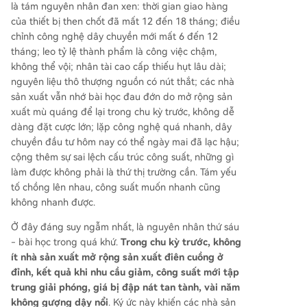
là tám nguyên nhân đan xen: thời gian giao hàng
của thiết bị then chốt đã mất 12 đến 18 tháng; điều
chỉnh công nghệ dây chuyền mới mất 6 đến 12
tháng; leo tỷ lệ thành phẩm là công việc chậm,
không thể vội; nhân tài cao cấp thiếu hụt lâu dài;
nguyên liệu thô thượng nguồn có nút thắt; các nhà
sản xuất vẫn nhớ bài học đau đớn do mở rộng sản
xuất mù quáng để lại trong chu kỳ trước, không dễ
dàng đặt cược lớn; lặp công nghệ quá nhanh, dây
chuyền đầu tư hôm nay có thể ngày mai đã lạc hậu;
cộng thêm sự sai lệch cấu trúc công suất, những gì
làm được không phải là thứ thị trường cần. Tám yếu
tố chồng lên nhau, công suất muốn nhanh cũng
không nhanh được.
Ở đây đáng suy ngẫm nhất, là nguyên nhân thứ sáu
- bài học trong quá khứ.
Trong chu kỳ trước, không
ít nhà sản xuất mở rộng sản xuất điên cuồng ở
đỉnh, kết quả khi nhu cầu giảm, công suất mới tập
trung giải phóng, giá bị đập nát tan tành, vài năm
không gượng dậy nổi
. Ký ức này khiến các nhà sản