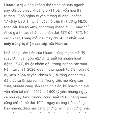
Murata là vị vương không thể tranh cãi của ngành
này. Giá cổ phiếu khoảng 8.711 yên, vốn hóa thị
trường 17,65 nghìn tỷ yên, tương đương khoảng
1.145 tỷ USD. Thị phần của nó trên thị trường MLCC
toàn cầu lên tới 40%, còn trong mảng MLCC máy chủ
AI có giá trị cao nhất, thị phần đạt 45% đến 70%. Nói
cách khác,
trong mỗi hai máy chủ AI, ít nhất một
máy dùng tụ điện cao cấp của Murata
.
Khả năng kiếm tiền của Murata cũng mạnh mẽ. Tỷ
suất lợi nhuận gộp 42,1%, tỷ suất lợi nhuận hoạt
động 15,4%, thuộc nhóm đầu trong ngành sản xuất.
Năm tài chính 2026, doanh thu ngành tụ điện của nó
dự kiến 9.364 tỷ yên, chiếm 51,1% tổng doanh thu,
đã thực sự là nửa sơn hà. Trong việc mở rộng sản
xuất, Murata cũng sẵn sàng chi tiền, kế hoạch chi tiêu
vốn năm tài chính 2027 là 2.500 tỷ yên, nhưng ngay
cả như vậy, tăng trưởng công suất MLCC hàng năm
cũng chỉ có thể đạt 10% - ngay cả ông trùm cũng
khó nhanh, điều này càng chứng minh tính cứng nhắc