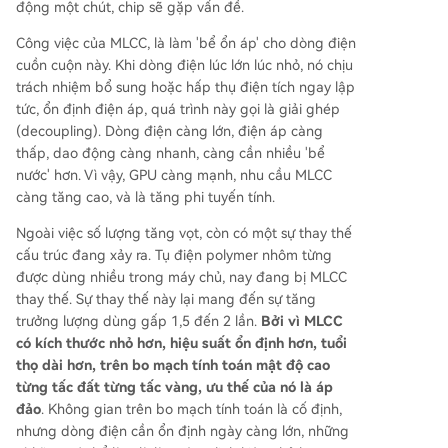
động một chút, chip sẽ gặp vấn đề.
Công việc của MLCC, là làm 'bể ổn áp' cho dòng điện
cuồn cuộn này. Khi dòng điện lúc lớn lúc nhỏ, nó chịu
trách nhiệm bổ sung hoặc hấp thụ điện tích ngay lập
tức, ổn định điện áp, quá trình này gọi là giải ghép
(decoupling). Dòng điện càng lớn, điện áp càng
thấp, dao động càng nhanh, càng cần nhiều 'bể
nước' hơn. Vì vậy, GPU càng mạnh, nhu cầu MLCC
càng tăng cao, và là tăng phi tuyến tính.
Ngoài việc số lượng tăng vọt, còn có một sự thay thế
cấu trúc đang xảy ra. Tụ điện polymer nhôm từng
được dùng nhiều trong máy chủ, nay đang bị MLCC
thay thế. Sự thay thế này lại mang đến sự tăng
trưởng lượng dùng gấp 1,5 đến 2 lần.
Bởi vì MLCC
có kích thước nhỏ hơn, hiệu suất ổn định hơn, tuổi
thọ dài hơn, trên bo mạch tính toán mật độ cao
từng tấc đất từng tấc vàng, ưu thế của nó là áp
đảo
. Không gian trên bo mạch tính toán là cố định,
nhưng dòng điện cần ổn định ngày càng lớn, những