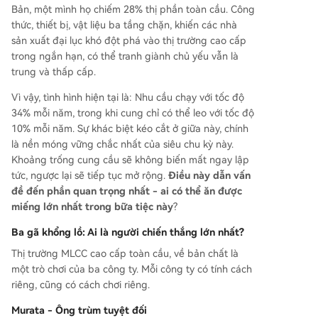
Bản, một mình họ chiếm 28% thị phần toàn cầu. Công
thức, thiết bị, vật liệu ba tầng chặn, khiến các nhà
sản xuất đại lục khó đột phá vào thị trường cao cấp
trong ngắn hạn, có thể tranh giành chủ yếu vẫn là
trung và thấp cấp.
Vì vậy, tình hình hiện tại là: Nhu cầu chạy với tốc độ
34% mỗi năm, trong khi cung chỉ có thể leo với tốc độ
10% mỗi năm. Sự khác biệt kéo cắt ở giữa này, chính
là nền móng vững chắc nhất của siêu chu kỳ này.
Khoảng trống cung cầu sẽ không biến mất ngay lập
tức, ngược lại sẽ tiếp tục mở rộng.
Điều này dẫn vấn
đề đến phần quan trọng nhất - ai có thể ăn được
miếng lớn nhất trong bữa tiệc này
?
Ba gã khổng lồ: Ai là người chiến thắng lớn nhất?
Thị trường MLCC cao cấp toàn cầu, về bản chất là
một trò chơi của ba công ty. Mỗi công ty có tính cách
riêng, cũng có cách chơi riêng.
Murata - Ông trùm tuyệt đối