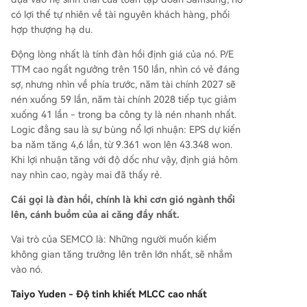
có lợi thế tự nhiên về tài nguyên khách hàng, phối
hợp thượng hạ du.
Động lòng nhất là tính đàn hồi định giá của nó. P/E
TTM cao ngất ngưởng trên 150 lần, nhìn có vẻ đáng
sợ, nhưng nhìn về phía trước, năm tài chính 2027 sẽ
nén xuống 59 lần, năm tài chính 2028 tiếp tục giảm
xuống 41 lần - trong ba công ty là nén nhanh nhất.
Logic đằng sau là sự bùng nổ lợi nhuận: EPS dự kiến
ba năm tăng 4,6 lần, từ 9.361 won lên 43.348 won.
Khi lợi nhuận tăng với độ dốc như vậy, định giá hôm
nay nhìn cao, ngày mai đã thấy rẻ.
Cái gọi là đàn hồi, chính là khi cơn gió ngành thổi
lên, cánh buồm của ai căng đầy nhất.
Vai trò của SEMCO là: Những người muốn kiếm
không gian tăng trưởng lên trên lớn nhất, sẽ nhắm
vào nó.
Taiyo Yuden - Độ tinh khiết MLCC cao nhất