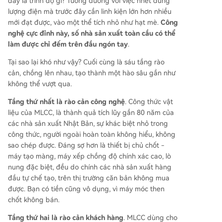
đây là trình độ gì? Tương đương với việc nhét dung
lượng điện mà trước đây cần linh kiện lớn hơn nhiều
mới đạt được, vào một thể tích nhỏ như hạt mè.
Công
nghệ cực đỉnh này, số nhà sản xuất toàn cầu có thể
làm được chỉ đếm trên đầu ngón tay
.
Tại sao lại khó như vậy? Cuối cùng là sáu tầng rào
cản, chồng lên nhau, tạo thành một hào sâu gần như
không thể vượt qua.
Tầng thứ nhất là rào cản công nghệ
. Công thức vật
liệu của MLCC, là thành quả tích lũy gần 80 năm của
các nhà sản xuất Nhật Bản, sự khác biệt nhỏ trong
công thức, người ngoài hoàn toàn không hiểu, không
sao chép được. Đáng sợ hơn là thiết bị chủ chốt -
máy tạo màng, máy xếp chồng độ chính xác cao, lò
nung đặc biệt, đều do chính các nhà sản xuất hàng
đầu tự chế tạo, trên thị trường căn bản không mua
được. Bạn có tiền cũng vô dụng, vì máy móc then
chốt không bán.
Tầng thứ hai là rào cản khách hàng
. MLCC dùng cho