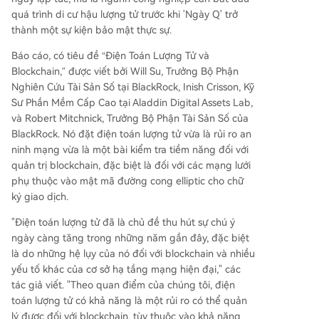
g nâng cấp lên mật mã hậu lượng tử trong nhữn
quá trình di cư hậu lượng tử trước khi 'Ngày Q' trở
g năm tới. Việc di cư thành công có thể củng cố
thành một sự kiện bảo mật thực sự.
lĩnh vực tài sản số, dù quá trình xây dựng đồng t
huận và triển khai có thể kéo dài nhiều năm.
Báo cáo, có tiêu đề “Điện Toán Lượng Tử và
Blockchain,” được viết bởi Will Su, Trưởng Bộ Phận
Nghiên Cứu Tài Sản Số tại BlackRock, Inish Crisson, Kỹ
Sư Phần Mềm Cấp Cao tại Aladdin Digital Assets Lab,
và Robert Mitchnick, Trưởng Bộ Phận Tài Sản Số của
BlackRock. Nó đặt điện toán lượng tử vừa là rủi ro an
ninh mạng vừa là một bài kiểm tra tiềm năng đối với
quản trị blockchain, đặc biệt là đối với các mạng lưới
phụ thuộc vào mật mã đường cong elliptic cho chữ
ký giao dịch.
"Điện toán lượng tử đã là chủ đề thu hút sự chú ý
ngày càng tăng trong những năm gần đây, đặc biệt
là do những hệ lụy của nó đối với blockchain và nhiều
yếu tố khác của cơ sở hạ tầng mạng hiện đại," các
tác giả viết. "Theo quan điểm của chúng tôi, điện
toán lượng tử có khả năng là một rủi ro có thể quản
lý được đối với blockchain, tùy thuộc vào khả năng