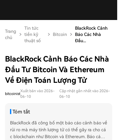
Tin tức
BlackRock Cảnh
Trang
tiền kỹ
Bitcoin
Báo Các Nhà
chủ
thuật số
Đầu...
BlackRock Cảnh Báo Các Nhà
Đầu Tư Bitcoin Và Ethereum
Về Điện Toán Lượng Tử
Xuất bản vào 2026-
Cập nhật gần nhất vào 2026-
bitcoinist
06-10
06-10
Tóm tắt
BlackRock đã công bố một báo cáo cảnh báo về
rủi ro mà máy tính lượng tử có thể gây ra cho cá
c blockchain như Bitcoin và Ethereum. Báo cáo n