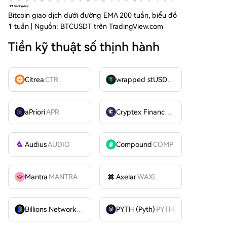
Bitcoin giao dịch dưới đường EMA 200 tuần, biểu đồ
1 tuần | Nguồn: BTCUSDT trên TradingView.com
Tiền kỹ thuật số thịnh hành
Citrea
CTR
wrapped stUSDT
WSTUSDT
aPriori
APR
Cryptex Finance
CTX
Audius
AUDIO
Compound
COMP
Mantra
MANTRA
Axelar
WAXL
Billions Network
BILL
PYTH (Pyth)
PYTH