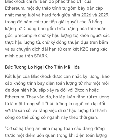
BlackRock chỉ ra "Bản đồ phác thảo L1" của
Ethereum, một dự thảo trình tự gồm bảy bản cập
nhật mạng lưới và hard fork giữa năm 2026 và 2029,
trong đó năm cái trực tiếp giải quyết các lỗ hổng
lượng tử. Chúng bao gồm trừu tượng hóa tài khoản
gốc, precompile chữ ký hậu lượng tử, khóa người xác
thực hậu lượng tử, chữ ký đồng thuận dựa trên băm
và sự chuyển dịch dài hạn từ cam kết KZG sang xác
minh dựa trên STARK.
Bức Tường Lo Ngại Cho Tiền Mã Hóa
Kết luận của BlackRock được cân nhắc kỹ lưỡng. Báo
cáo không trình bày điện toán lượng tử như một mối
đe dọa hiện hữu sắp xảy ra đối với Bitcoin hoặc
Ethereum. Thay vào đó, họ lập luận rằng rủi ro lượng
tử là một trong số ít "bức tường lo ngại" còn lại đối
với tài sản số, và rằng việc di cư hậu lượng tử thành
công có thể củng cố ngành này theo thời gian.
"Cơ sở hạ tầng an ninh mạng toàn cầu đang đứng
trước một điểm uốn quan trọng khi điện toán lượng