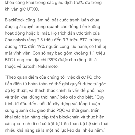
khóa công khai trong các giao dịch trước đó trong
khi vẫn giữ UTXO.
BlackRock cũng làm nổi bật cuộc tranh luận chưa
được giải quyết xung quanh các đồng tiền không
hoạt động hoặc bị mất. Họ trích dẫn ước tính của
Chainalysis rằng 2.3 triệu đến 3.7 triệu BTC, tương
đương 11% đến 19% nguồn cung lưu hành, có thể bị
mất vĩnh viễn. Con số này bao gồm khoảng 1.1 triệu
BTC trong các địa chỉ P2PK được cho rộng rãi là
thuộc về Satoshi Nakamoto.
"Theo quan điểm của chúng tôi, việc di cư PQ cho
tiền điện tử hoàn toàn có thể giải quyết được từ góc
độ kỹ thuật, và thách thức chính là vấn đề phối hợp
và triển khai đúng thời hạn," báo cáo cho biết. "Quy
trình từ đầu đến cuối để xây dựng sự đồng thuận
xung quanh các giao thức PQC và thời gian, triển
khai các bản nâng cấp trên blockchain và thực hiện
các quá trình di cư có trật tự trên toàn bộ hệ sinh thái
nhiều khả năng sẽ là một nỗ lực kéo dài nhiều năm."