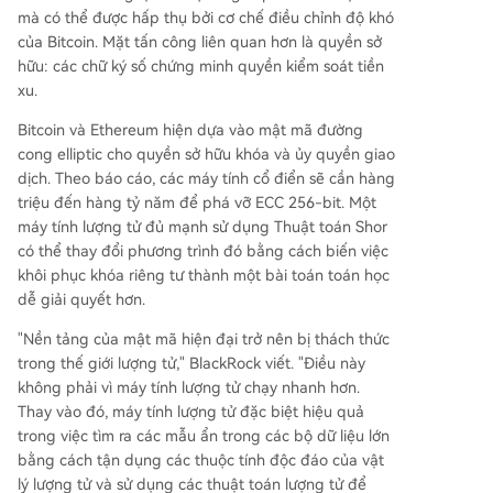
mà có thể được hấp thụ bởi cơ chế điều chỉnh độ khó
của Bitcoin. Mặt tấn công liên quan hơn là quyền sở
hữu: các chữ ký số chứng minh quyền kiểm soát tiền
xu.
Bitcoin và Ethereum hiện dựa vào mật mã đường
cong elliptic cho quyền sở hữu khóa và ủy quyền giao
dịch. Theo báo cáo, các máy tính cổ điển sẽ cần hàng
triệu đến hàng tỷ năm để phá vỡ ECC 256-bit. Một
máy tính lượng tử đủ mạnh sử dụng Thuật toán Shor
có thể thay đổi phương trình đó bằng cách biến việc
khôi phục khóa riêng tư thành một bài toán toán học
dễ giải quyết hơn.
"Nền tảng của mật mã hiện đại trở nên bị thách thức
trong thế giới lượng tử," BlackRock viết. "Điều này
không phải vì máy tính lượng tử chạy nhanh hơn.
Thay vào đó, máy tính lượng tử đặc biệt hiệu quả
trong việc tìm ra các mẫu ẩn trong các bộ dữ liệu lớn
bằng cách tận dụng các thuộc tính độc đáo của vật
lý lượng tử và sử dụng các thuật toán lượng tử để