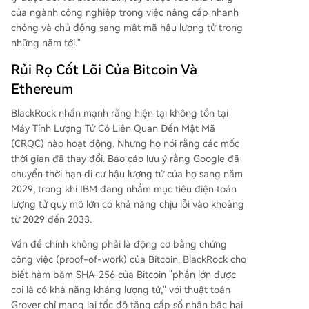
của ngành công nghiệp trong việc nâng cấp nhanh
chóng và chủ động sang mật mã hậu lượng tử trong
những năm tới."
Rủi Rọ Cốt Lõi Của Bitcoin Và
Ethereum
BlackRock nhấn mạnh rằng hiện tại không tồn tại
Máy Tính Lượng Tử Có Liên Quan Đến Mật Mã
(CRQC) nào hoạt động. Nhưng họ nói rằng các mốc
thời gian đã thay đổi. Báo cáo lưu ý rằng Google đã
chuyển thời hạn di cư hậu lượng tử của họ sang năm
2029, trong khi IBM đang nhắm mục tiêu điện toán
lượng tử quy mô lớn có khả năng chịu lỗi vào khoảng
từ 2029 đến 2033.
Vấn đề chính không phải là động cơ bằng chứng
công việc (proof-of-work) của Bitcoin. BlackRock cho
biết hàm băm SHA-256 của Bitcoin "phần lớn được
coi là có khả năng kháng lượng tử," với thuật toán
Grover chỉ mang lại tốc độ tăng cấp số nhân bậc hai