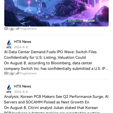
3
1
Поділитися
HTX News
2026-8-8
AI Data Center Demand Fuels IPO Wave: Switch Files
Confidentially for U.S. Listing, Valuation Could
On August 8, according to Bloomberg, data center
company Switch Inc. has confidentially submitted a U.S. IPO
2
1
Поділитися
application, becoming one of the data center companies
seeking to go public amid the recent
HTX News
2026-8-8
Analysis: Korean PCB Makers See Q2 Performance Surge, AI
Servers and SOCAMM Poised as Next Growth En
On August 8, Citrini analyst Jukan stated that Korean