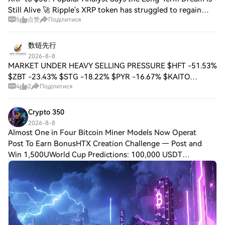
Still Alive 🚀 Ripple's XRP token has struggled to regain
5
点赞
Поділитися
momentum since its all-time high in July 2025, recently
dipping to $1.02, but analyst E
数链先行
2026-8-8
MARKET UNDER HEAVY SELLING PRESSURE $HFT -51.53%
$ZBT -23.43% $STG -18.22% $PYR -16.67% $KAITO
4
2
Поділитися
-14.88% $ACE -11.59% $CTSI -11.41% $KMNO -11.13%
$BONK -11.07% Bears are dominating the market with
sharp
Crypto 350
2026-8-8
Almost One in Four Bitcoin Miner Models Now Operat
Post To Earn BonusHTX Creation Challenge — Post and
Win 1,500UWorld Cup Predictions: 100,000 USDT
DailyAlmost One in Four Bitcoin Miner Models Now
Operating at a Daily LossThe profitability clock is t