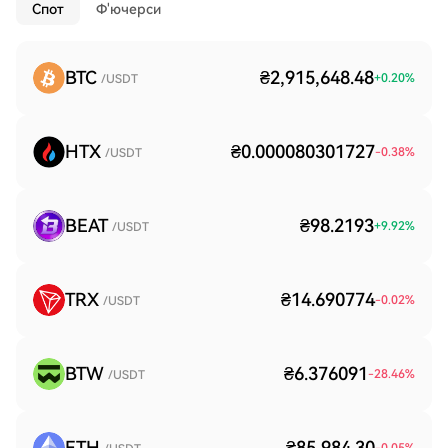
Спот
Ф'ючерси
BTC
₴2,915,648.48
+
0.20
%
/USDT
HTX
₴0.000080301727
-0.38
%
/USDT
BEAT
₴98.2193
+
9.92
%
/USDT
TRX
₴14.690774
-0.02
%
/USDT
BTW
₴6.376091
-28.46
%
/USDT
ETH
₴85,984.30