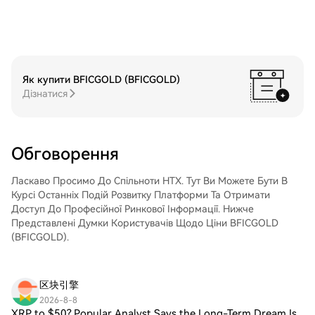
конкурентні обмінні курси для
трейдерів.Крок 3: Зберігайте свої BFIC
GOLD (BFICGOLD)Після придбання BFIC
GOLD (BFICGOLD) збережіть його у
своєму обліковому записі на HTX. Крім
того, ви можете відправити його в інше
Як купити BFICGOLD (BFICGOLD)
місце за допомогою блокчейн-переказу
Дізнатися
або використовувати його для торгівлі
іншими криптовалютами.Крок 4: Торгівля
BFIC GOLD (BFICGOLD)Легко торгуйте
BFIC GOLD (BFICGOLD) на спотовому
Обговорення
ринку HTX. Просто увійдіть до свого
облікового запису, виберіть торгову пару,
Ласкаво Просимо До Спільноти HTX. Тут Ви Можете Бути В
укладайте угоди та спостерігайте за
Курсі Останніх Подій Розвитку Платформи Та Отримати
ними в режимі реального часу. Ми
Доступ До Професійної Ринкової Інформації. Нижче
пропонуємо зручний досвід як для
Представлені Думки Користувачів Щодо Ціни BFICGOLD
початківців, так і для досвідчених
(BFICGOLD).
трейдерів.
区块引擎
2026-8-8
XRP to $50? Popular Analyst Says the Long-Term Dream Is