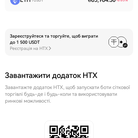
-0.05
%
/USDT
Зареєструйтеся та торгуйте, щоб виграти
до 1 500 USDT
Реєстрація на HTX
Завантажити додаток HTX
Завантажте додаток HTX, щоб запускати боти сіткової
торгівлі будь-де і будь-коли та використовувати
ринкові можливості.