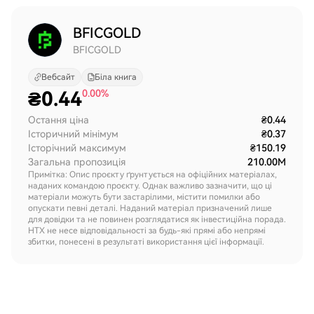
BFICGOLD
BFICGOLD
Вебсайт
Біла книга
₴
0.44
0.00%
Остання ціна
₴0.44
Історичний мінімум
₴0.37
Історічний максимум
₴150.19
Загальна пропозиція
210.00M
Примітка: Опис проєкту ґрунтується на офіційних матеріалах,
наданих командою проєкту. Однак важливо зазначити, що ці
матеріали можуть бути застарілими, містити помилки або
опускати певні деталі. Наданий матеріал призначений лише
для довідки та не повинен розглядатися як інвестиційна порада.
HTX не несе відповідальності за будь-які прямі або непрямі
збитки, понесені в результаті використання цієї інформації.