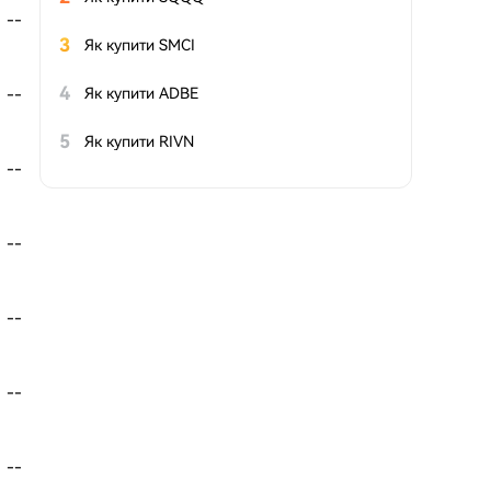
--
3
Як купити SMCI
4
Як купити ADBE
--
5
Як купити RIVN
--
--
--
--
--