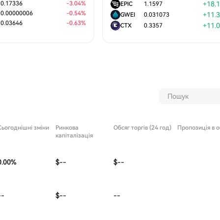
0.17336
-
3.04
%
+
18.
EPIC
1.1597
0.00000006
-
0.54
%
+
11.
GWEI
0.031073
0.03646
-
0.63
%
+
11.
CTX
0.3357
Сьогоднішні зміни
Ринкова
Обсяг торгів (24 год)
Пропозиція в о
капіталізація
0.00
%
$--
$--
--
$--
--