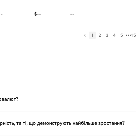
--
$--
--
1
2
3
4
5
15
•••
товалют?
ність, та ті, що демонструють найбільше зростання?