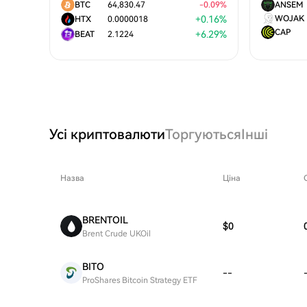
BTC
64,830.47
-
0.09
%
ANSEM
+
0.16
%
WOJAK
HTX
0.0000018
CAP
+
6.29
%
BEAT
2.1224
Усі криптовалюти
Торгуються
Інші
Назва
Ціна
BRENTOIL
$0
Brent Crude UKOil
BITO
--
ProShares Bitcoin Strategy ETF