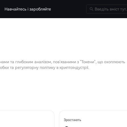
Навчайтесь і заробляйте
нами та глибоким аналізом, пов'язаними з "Токени", що охоплюють
обки та регуляторну політику в криптоіндустрії.
Зростають