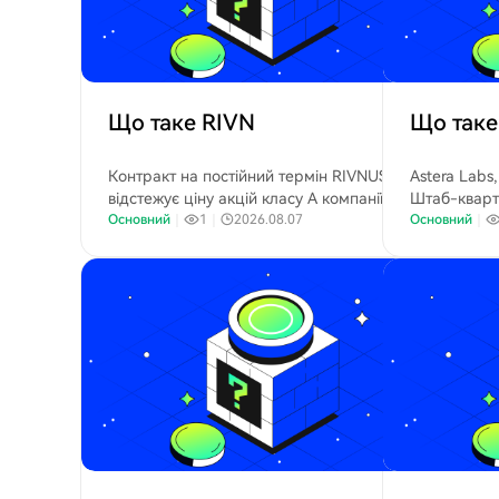
Що таке RIVN
Що таке
Контракт на постійний термін RIVNUSDT
Astera Labs
відстежує ціну акцій класу A компанії Rivian
Штаб-кварт
Automotive, Inc. (Nasdaq: RIVN), виробника
Основний
｜
1
｜
2026.08.07
Каліфорнія,
Основний
｜
електромобілів.
постачальни
основі напі
спеціалізує
виробництві
з'єднання н
хмарної інф
інтелекту (Ш