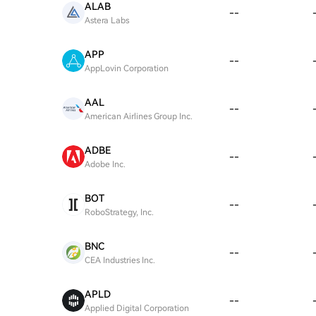
ALAB
--
Astera Labs
APP
--
AppLovin Corporation
AAL
--
American Airlines Group Inc.
ADBE
--
Adobe Inc.
BOT
--
RoboStrategy, Inc.
BNC
--
CEA Industries Inc.
APLD
--
Applied Digital Corporation