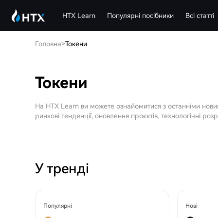
HTX Learn
Популярні посібники
Всі статті
Головна
>
Токени
Токени
На HTX Learn ви можете ознайомитися з останніми нови
ринкові тенденції, оновлення проєктів, технологічні розр
У тренді
Популярні
Нові