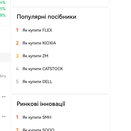
14
%
35
%
08
%
Популярні посібники
1
Як купити FLEX
2
Як купити KIOXIA
3
Як купити ZM
4
Як купити CATSTOCK
бігу
5
Як купити DELL
--
Ринкові інновації
--
1
Як купити SMH
2
Як купити SQQQ