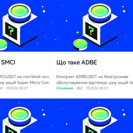
х систем.
 SMCI
Що таке ADBE
CIUSDT на постійній основі
Контракт ADBEUSDT на безстрокове
іну акцій Super Micro Computer
обслуговування відстежує ціну акцій 
q: SMCI), провідного виробника
0
｜
2026.08.07
Inc. (Nasdaq: ADBE), провідної компанії
Основний
｜
2
｜
2026.08.07
учного інтелекту та
галузі цифрових медіа та програмног
для дата-центрів.
забезпечення.