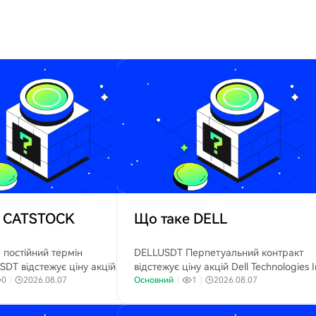
е CATSTOCK
Що таке DELL
 постійний термін
DELLUSDT Перпетуальний контракт
DT відстежує ціну акцій
відстежує ціну акцій Dell Technologies I
erpillar Inc. (NYSE: CAT),
0
｜
2026.08.07
(NYSE: DELL), постачальника комп'юте
Основний
｜
1
｜
2026.08.07
дера у виробництві будівельної,
серверів та рішень для корпоративної 
вної техніки та промислових
інфраструктури.