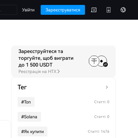
Увійти
Зареєструватися
Зареєструйтеся та
торгуйте, щоб виграти
до 1 500 USDT
Реєстрація на HTX
Тег
#
Ton
Статті: 0
#
Solana
Статті: 0
#
Як купити
Статті: 1476