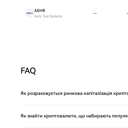
AEHR
--
Aehr Test Systems
FAQ
Як розраховується ринкова капіталізація крип
Як знайти криптовалюти, що набирають популяр