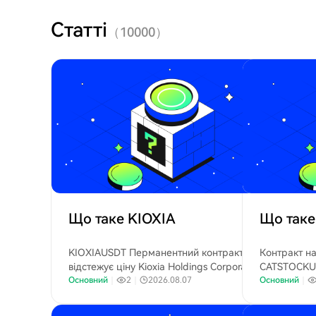
Статті
（
10000
）
Що таке KIOXIA
Що так
KIOXIAUSDT Перманентний контракт
Контракт на
відстежує ціну Kioxia Holdings Corporation,
CATSTOCKUS
великого світового виробника NAND флеш-
Основний
｜
2
｜
2026.08.07
компанії Cat
Основний
｜
пам'яті та напівпровідників для зберігання.
світового лі
гірничодобу