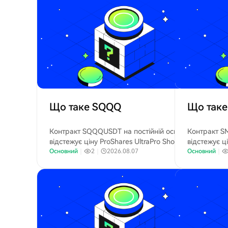
енергетични
Що таке SQQQ
Що таке
Контракт SQQQUSDT на постійній основі
Контракт SM
відстежує ціну ProShares UltraPro Short
відстежує ц
QQQ (Nasdaq: SQQQ), ETF з 3-кратним
Основний
｜
2
｜
2026.08.07
Inc. (Nasda
Основний
｜
інверсним важелем, пов'язаним з індексом
серверів шт
Nasdaq-100.
обладнання 