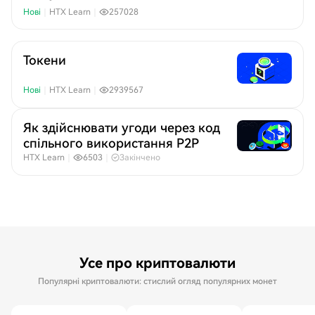
Нові
｜
HTX Learn
｜
257028
Токени
Нові
｜
HTX Learn
｜
2939567
Як здійснювати угоди через код
спільного використання P2P
HTX Learn
｜
6503
｜
Закінчено
Усе про криптовалюти
Популярні криптовалюти: стислий огляд популярних монет