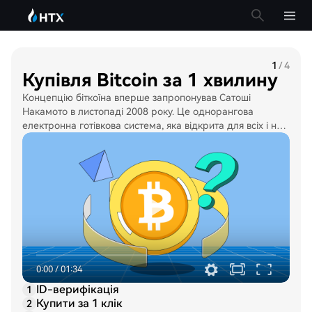
1
/
4
Купівля Bitcoin за 1 хвилину
Концепцію біткоїна вперше запропонував Сатоші
Накамото в листопаді 2008 року. Це однорангова
електронна готівкова система, яка відкрита для всіх і не
потребує жодної участі центрального органу влади,
наприклад уряду. Ліміт пропозиції біткоїнів обмежений
21 мільйоном BTC. Таким чином, біткоїн часто називають
«цифровим золотом».
0:00
/
01:34
ID-верифікація
1
Купити за 1 клiк
2