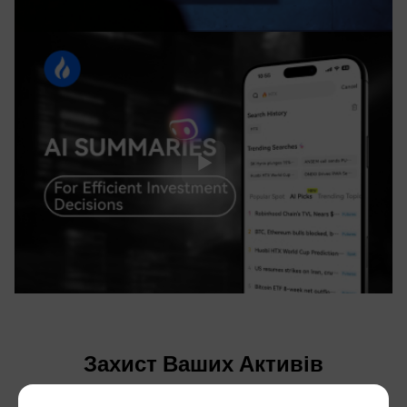
Захист Ваших Активів
Прозорість, повне виведення коштів і захист