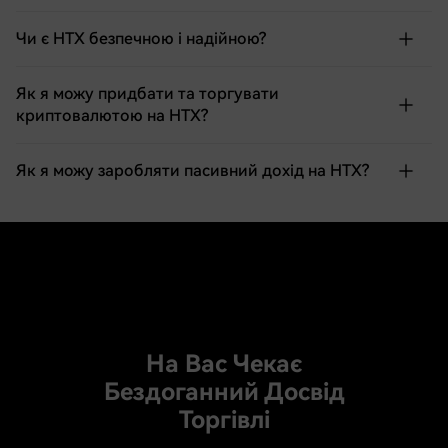
Чи є HTX безпечною і надійною?
Як я можу придбати та торгувати
криптовалютою на HTX?
Як я можу заробляти пасивний дохід на HTX?
На Вас Чекає
Бездоганний Досвід
Торгівлі