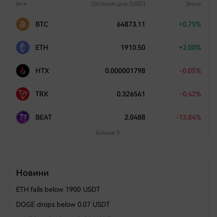
Ім`я
Остання ціна (USD)
Зміна
BTC
64873.11
+0.75%
ETH
1910.50
+2.00%
HTX
0.000001798
-0.05%
TRX
0.326561
-0.42%
BEAT
2.0488
-13.84%
Більше
Новини
ETH falls below 1900 USDT
DOGE drops below 0.07 USDT