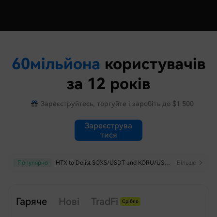
60
мільйона
користувачів
за 12 років
Зареєструйтесь, торгуйте і заробіть до $1 500
Зареєструва
Тися
Популярно
Популярно
HTX to Delist SOXS/USDT and KORU/USDT Perpetual Futures
HTX to Adjust Maximum Leverage and Position Limits of USDT-M Futures Symbols
Більше
Більше
Гаряче
Нові
TradFi
Срібло
Індекс