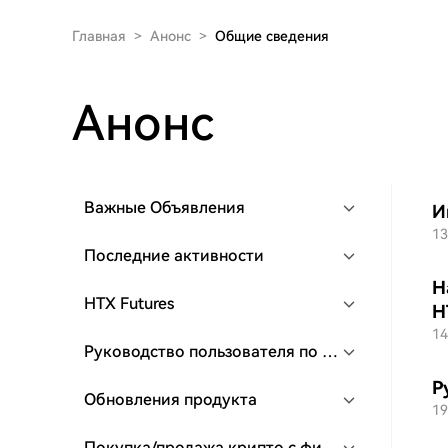
Главная
>
Анонс
>
Общие сведения
Анонс
Важные Объявления
И
13
Последние активности
Н
HTX Futures
H
14
Руководство пользователя по споту и марже
Р
Обновления продукта
19
Покупка/продажа крипто с фиатом