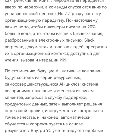
как "римские легионы": информация передается
сделать совокупный опыт компании доступны
вверх по иерархии, а команды спускаются вниз по
м для AI-систем — «мозга компании». 4. **Рол
управленческой цепочке. Но ИИ разрушает эту
ь человека:** Люди останутся на «окраинах» э
организационную парадигму. По-настоящему
той системы для работы с реальным миром: в
важно не то, чтобы инженеры писали на 20%
ситуациях, требующих этических суждений, в
больше кода, а то, чтобы извлечь бизнес-знания,
ысокой эмоциональной вовлеченности или de
разбросанные в электронных письмах, Slack,
aling с новыми, нестандартными сценариями.
встречах, документах и головах людей, превратив
Вывод: Создателям стоит задуматься о постро
их в организационный контекст, доступный для
ении не просто команды, а самообучающейся
чтения, вызова и итерации ИИ.
интеллектуальной системы, где ценность созд
ается непрерывной эволюцией контекста и ав
По его мнению, будущие AI-нативные компании
томатизированных процессов.
будут состоять из серии рекурсивных,
самосовершенствующихся AI-циклов: система
воспринимает внешние изменения из писем
клиентов, запросов в службу поддержки,
продуктовых данных, затем выполняет решения
через слой правил, инструментов и контрольных
точек качества, и, наконец, автоматически
обучается и корректируется на основе
результатов. Внутри YC уже тестируют подобные