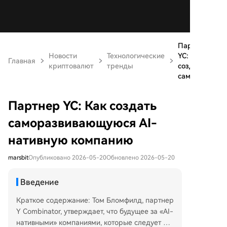
Партнер
Новости
Технологические
YC: Как
Главная
криптовалют
тренды
создать
самора...
Партнер YC: Как создать
саморазвивающуюся AI-
нативную компанию
marsbit
Опубликовано 2026-05-20
Обновлено 2026-05-20
Введение
Краткое содержание: Том Бломфилд, партнер
Y Combinator, утверждает, что будущее за «AI-
нативными» компаниями, которые следует пр