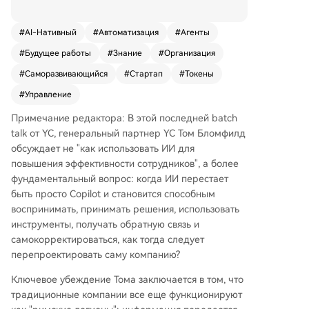
оектировать не как традиционные иерархиче
ские структуры («римские легионы»), а как на
#
AI-Нативный
#
Автоматизация
#
Агенты
бор рекурсивных, самоулучшающихся AI-цик
#
Будущее работы
#
Знание
#
Организация
лов. Ключевая идея — извлечь разрозненные
бизнес-знания из писем, чатов и документов,
#
Саморазвивающийся
#
Стартап
#
Токены
превратив их в контекст, читаемый и использу
#
Управление
емый ИИ для автоматического принятия реше
ний и выполнения задач. Основные тезисы: 1.
Примечание редактора: В этой последней batch
**Самооптимизирующиеся циклы:** Компания
talk от YC, генеральный партнер YC Том Бломфилд
будущего — это система AI-агентов, которые
обсуждает не "как использовать ИИ для
«чувствуют» данные (письма, аналитику), при
повышения эффективности сотрудников", а более
нимают решения, используют инструменты и с
фундаментальный вопрос: когда ИИ перестает
амостоятельно учатся на результатах, улучша
быть просто Copilot и становится способным
ясь даже без участия человека. 2. **Токены вм
воспринимать, принимать решения, использовать
есто штата:** Основным ограничивающим рес
инструменты, получать обратную связь и
урсом станут не сотрудники, а использование
самокорректироваться, как тогда следует
токенов ИИ. Функции среднего менеджмента
перепроектировать саму компанию?
(координация) будут автоматизированы. 3. **Ч
Ключевое убеждение Тома заключается в том, что
итаемость для ИИ:** Необходимо фиксироват
традиционные компании все еще функционируют
ь всё (разговоры, встречи, переписку), чтобы