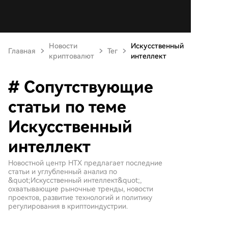
Новости
Искусственный
Главная
Тег
криптовалют
интеллект
# Сопутствующие
статьи по теме
Искусственный
интеллект
Новостной центр HTX предлагает последние
статьи и углубленный анализ по
&quot;Искусственный интеллект&quot;,
охватывающие рыночные тренды, новости
проектов, развитие технологий и политику
регулирования в криптоиндустрии.