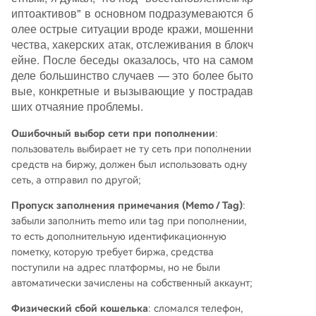
иптоактивов" в основном подразумеваются б
циалисты не дают 100% гарантий, а сначала
олее острые ситуации вроде кражи, мошенни
проводят анализ — определяют тип проблем
чества, хакерских атак, отслеживания в блокч
ы (ошибка сети, seed phrase, блокировка CEX
ейне. После беседы оказалось, что на самом
и т.д.) и возможные пути решения (технически
деле большинство случаев — это более быто
е, через коммуникацию с биржей, юридическ
вые, конкретные и вызывающие у пострадав
ие). Автор отмечает, что его команда сотрудн
ших отчаяние проблемы.
ичает с профессиональной службой восстанов
ления и предлагает помощь в первичном ана
Ошибочный выбор сети при пополнении
:
лизе проблем, подчёркивая важность не усугу
пользователь выбирает не ту сеть при пополнении
бить ситуацию.
средств на биржу, должен был использовать одну
сеть, а отправил по другой;
Пропуск заполнения примечания (Memo / Tag)
:
забыли заполнить memo или tag при пополнении,
то есть дополнительную идентификационную
пометку, которую требует биржа, средства
поступили на адрес платформы, но не были
автоматически зачислены на собственный аккаунт;
Физический сбой кошелька
: сломался телефон,