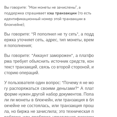
Вы говорите: "Мои монеты не зачислены", а
поддержка спрашивает
хэш транзакции
(то есть
идентификационный номер этой транзакции в
блокчейне);
Вы говорите: "Я пополнил не ту сеть", а подд
ержка уточняет сеть, адрес, тип монеты, врем
я пополнения;
Вы говорите: "Аккаунт заморожен", а платфо
рма требует объяснить источник средств, кон
текст транзакций, связь со второй стороной, и
сторию операций.
У пользователя один вопрос: "Почему я не мо
гу распоряжаться своими деньгами?" А плат
форме нужен другой набор документов. Попа
ли ли монеты в блокчейн, или транзакция в бл
окчейне не состоялась, или транзакция прош
ла, но биржа не зачислила; это техническая п
роблема или проблема управления рисками