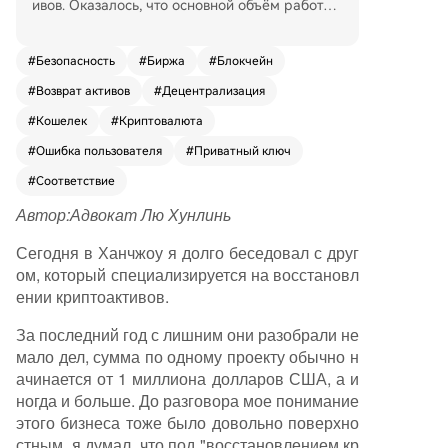
ивов. Оказалось, что основной объём работы
связан не с громкими случаями взломов, а с б
ытовыми ошибками пользователей: выбор неп
#
Безопасность
#
Биржа
#
Блокчейн
равильной сети для пополнения, забытый me
#
Возврат активов
#
Децентрализация
mo/tag, поломка устройства с кошельком, оши
бки в резервной фразе (seed phrase) и блокир
#
Кошелек
#
Криптовалюта
овки аккаунтов на централизованных биржах
#
Ошибка пользователя
#
Приватный ключ
(CEX). Основа этого бизнеса — растущая поль
зовательская база, не всегда понимающая пр
#
Соответствие
инципы децентрализации. Право на полный к
Автор:
Адвокат Лю Хунлинь
онтроль над активами означает и полную отв
етственность за ошибки. Проблемы возникают
Сегодня в Ханчжоу я долго беседовал с друг
как в децентрализованной среде (потеря зак
ом, который специализируется на восстановл
рытого ключа означает потерю средств), так
ении криптоактивов.
и при работе с CEX, где процесс решения воп
За последний год с лишним они разобрали не
росов через службу поддержки часто бывает
мало дел, сумма по одному проекту обычно н
сложным и требует специфических знаний. Ры
ачинается от 1 миллиона долларов США, а и
нок восстановления активов реален и растёт в
ногда и больше. До разговора мое понимание
месте с индустрией. Однако в нём много мош
этого бизнеса тоже было довольно поверхно
енников: посредники без экспертизы и откров
стным, я думал, что под "восстановлением кр
енные схемы二次ного обмана. Настоящие спе