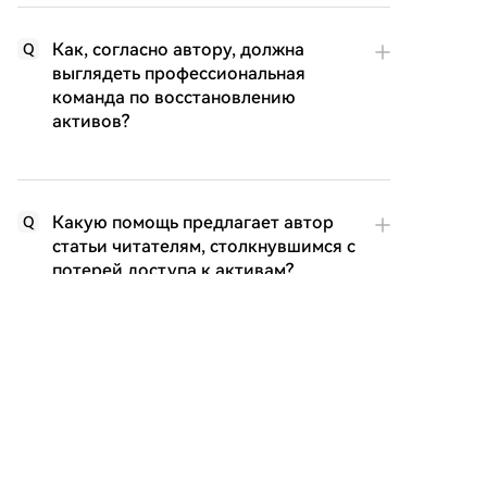
Как, согласно автору, должна
Q
выглядеть профессиональная
команда по восстановлению
активов?
Какую помощь предлагает автор
Q
статьи читателям, столкнувшимся с
потерей доступа к активам?
Похожее
«Кит Ethereum», ожидавший три года,
наконец-то пробудился: понес
Крупный инвестор в Ethereum ($ETH),
многомиллионные убытки
бездействовавший около трех лет, возобновил