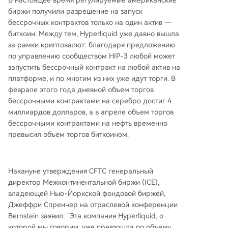
биржи получили разрешение на запуск
бессрочных контрактов только на один актив —
биткоин. Между тем, Hyperliquid уже давно вышла
за рамки криптовалют: благодаря предложению
по управлению сообществом HIP-3 любой может
запустить бессрочный контракт на любой актив на
платформе, и по многим из них уже идут торги. В
феврале этого года дневной объем торгов
бессрочными контрактами на серебро достиг 4
миллиардов долларов, а в апреле объем торгов
бессрочными контрактами на нефть временно
превысил объем торгов биткоином.
Накануне утверждения CFTC генеральный
директор Межконтинентальной биржи (ICE),
владеющей Нью-Йоркской фондовой биржей,
Джеффри Спренчер на отраслевой конференции
Bernstein заявил: "Эта компания Hyperliquid, о
которой мы говорим, уже превзошла по объему