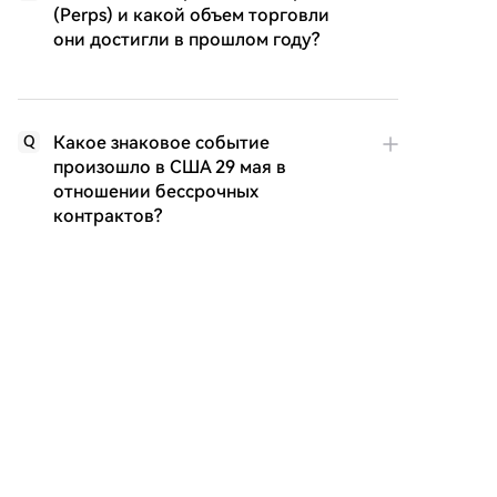
(Perps) и какой объем торговли
они достигли в прошлом году?
Какое знаковое событие
Q
произошло в США 29 мая в
отношении бессрочных
контрактов?
Как бессрочные контракты
Q
обеспечивают привязку своей
цены к спотовой цене базового
актива?
Чем регулируемые бессрочные
Q