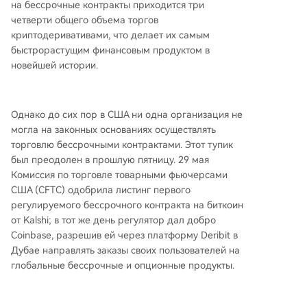
на бессрочные контракты приходится три
оздаёт два раздельных сегмента: консервати
четверти общего объема торгов
вный институциональный (США) и высокориск
криптодеривативами, что делает их самым
ованный спекулятивный (офшоры). Одним из
быстрорастущим финансовым продуктом в
бенефициаров новостей стал крупнейший де
новейшей истории.
централизованный протокол Hyperliquid (HYP
E), чья монета выросла на 30%. Платформа, н
е обслуживающая американцев, демонстриру
Однако до сих пор в США ни одна организация не
ет взрывной рост, расширяя предложение на
могла на законных основаниях осуществлять
товары (нефть, золото), акции и даже прогноз
торговлю бессрочными контрактами. Этот тупик
ные рынки. Продуктовая модель Hyperliquid т
был преодолен в прошлую пятницу. 29 мая
еперь изучается традиционными биржами, та
Комиссия по торговле товарными фьючерсами
кими как ICE. Легализация в США подтвержда
США (CFTC) одобрила листинг первого
ет легитимность всего рынка бессрочных конт
регулируемого бессрочного контракта на биткоин
рактов. Этот продукт, благодаря своей эффект
от Kalshi; в тот же день регулятор дал добро
ивности (низкие
...
Coinbase, разрешив ей через платформу Deribit в
Дубае направлять заказы своих пользователей на
глобальные бессрочные и опционные продукты.