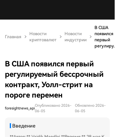
В США
Новости
Новости
появился
Главная
криптовалют
индустрии
первый
регулиру...
В США появился первый
регулируемый бессрочный
контракт, Уолл-стрит на
пороге перемен
Опубликовано 2026-
Обновлено 2026-
foresightnews_api
06-05
06-05
Введение
**Автор:** Vaidik Mandloi **Резюме:** 29 мая К