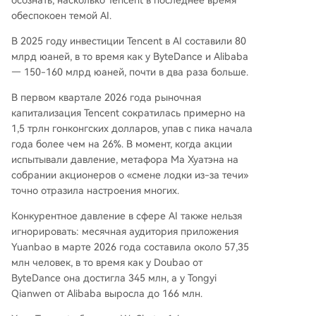
осознать, насколько Tencent в последнее время
обеспокоен темой AI.
В 2025 году инвестиции Tencent в AI составили 80
млрд юаней, в то время как у ByteDance и Alibaba
— 150-160 млрд юаней, почти в два раза больше.
В первом квартале 2026 года рыночная
капитализация Tencent сократилась примерно на
1,5 трлн гонконгских долларов, упав с пика начала
года более чем на 26%. В момент, когда акции
испытывали давление, метафора Ма Хуатэна на
собрании акционеров о «смене лодки из-за течи»
точно отразила настроения многих.
Конкурентное давление в сфере AI также нельзя
игнорировать: месячная аудитория приложения
Yuanbao в марте 2026 года составила около 57,35
млн человек, в то время как у Doubao от
ByteDance она достигла 345 млн, а у Tongyi
Qianwen от Alibaba выросла до 166 млн.