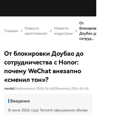
От
Новости
Новости
блокировки
Главная
криптовалют
индустрии
Доубао до
сотруд...
От блокировки Доубао до
сотрудничества с Honor:
почему WeChat внезапно
«сменил тон»?
marsbit
Опубликовано 2026-06-06
Обновлено 2026-06-06
Введение
В июне 2026 года Tencent официально объяви