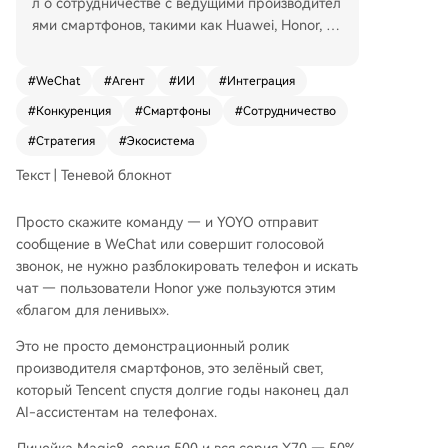
л о сотрудничестве с ведущими производител
ями смартфонов, такими как Huawei, Honor, Xi
aomi, OPPO и Vivo, по внедрению технологии
A2A. Это позволяет голосовым помощникам н
#
WeChat
#
Агент
#
ИИ
#
Интеграция
а устройствах, таким как YOYO от Honor, напр
#
Конкуренция
#
Смартфоны
#
Сотрудничество
ямую взаимодействовать с WeChat для отправ
ки сообщений и совершения звонков, что знам
#
Стратегия
#
Экосистема
енует собой резкий поворот в политике компа
Текст | Теневой блокнот
нии. Ранее, в 2025 году, WeChat жестко блоки
ровал попытки сторонних AI-ассистентов, так
Просто скажите команду — и YOYO отправит
их как Doubao от ByteDance и функции OPPO,
сообщение в WeChat или совершит голосовой
получить доступ к своему сервису через мето
звонок, не нужно разблокировать телефон и искать
ды имитации кликов (GUI), считая это наруше
чат — пользователи Honor уже пользуются этим
нием безопасности и контроля. Причиной сме
«благом для ленивых».
ны стратегии Tencent является давление в гон
ке за искусственный интеллект. Несмотря на о
Это не просто демонстрационный ролик
громную пользовательскую базу WeChat, собс
производителя смартфонов, это зелёный свет,
твенные AI-продукты Tencent, такие как Yuan
который Tencent спустя долгие годы наконец дал
bao, значительно отстают от конкурентов. Поэ
AI-ассистентам на телефонах.
тому компания делает ставку на превращени
е WeChat в "операционную систему услуг" с п