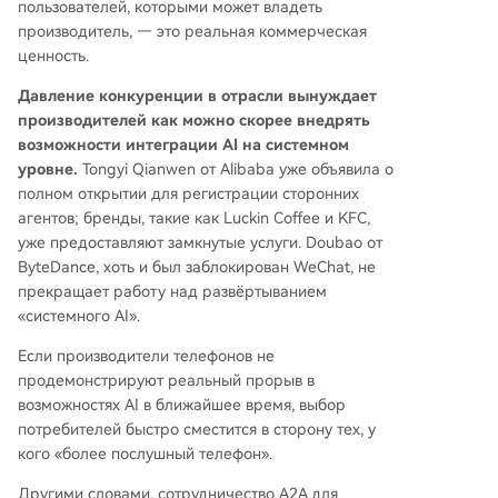
пользователей, которыми может владеть
производитель, — это реальная коммерческая
ценность.
Давление конкуренции в отрасли вынуждает
производителей как можно скорее внедрять
возможности интеграции AI на системном
уровне.
Tongyi Qianwen от Alibaba уже объявила о
полном открытии для регистрации сторонних
агентов; бренды, такие как Luckin Coffee и KFC,
уже предоставляют замкнутые услуги. Doubao от
ByteDance, хоть и был заблокирован WeChat, не
прекращает работу над развёртыванием
«системного AI».
Если производители телефонов не
продемонстрируют реальный прорыв в
возможностях AI в ближайшее время, выбор
потребителей быстро сместится в сторону тех, у
кого «более послушный телефон».
Другими словами, сотрудничество A2A для