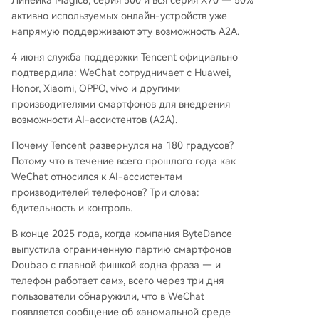
Линейка Magic8, серия 500 и вся серия X70 — 50%
омощью встроенного AI-агента, использующе
активно используемых онлайн-устройств уже
го экосистему мини-программ. Однако, чтобы
напрямую поддерживают эту возможность A2A.
достичь пользователей, этому агенту необход
4 июня служба поддержки Tencent официально
им доступ к системным помощникам на смарт
подтвердила: WeChat сотрудничает с Huawei,
фонах, которые являются основным точкой вх
Honor, Xiaomi, OPPO, vivo и другими
ода. Технология A2A решает эту проблему, пр
производителями смартфонов для внедрения
едоставляя контролируемый и безопасный ин
возможности AI-ассистентов (A2A).
терфейс, сохраняя суверенитет WeChat над с
воими данными и функциями. Для производит
Почему Tencent развернулся на 180 градусов?
елей телефонов это сотрудничество представ
Потому что в течение всего прошлого года как
ляет собой прагматичный шаг. После неудач с
WeChat относился к AI-ассистентам
обходными методами (GUI), A2A предлагает з
производителей телефонов? Три слова:
аконный способ улучшить возможности своих
бдительность и контроль.
ассисте
...
В конце 2025 года, когда компания ByteDance
выпустила ограниченную партию смартфонов
Doubao с главной фишкой «одна фраза — и
телефон работает сам», всего через три дня
пользователи обнаружили, что в WeChat
появляется сообщение об «аномальной среде