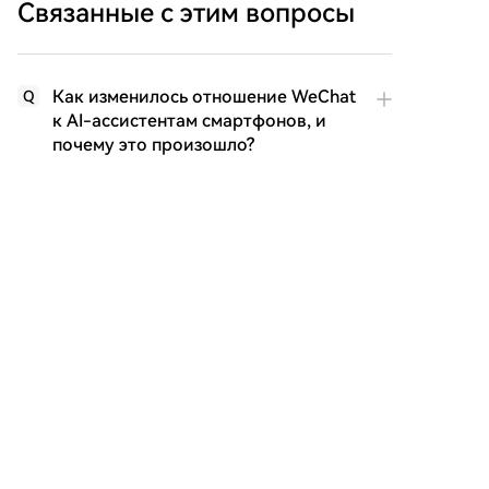
Связанные с этим вопросы
Как изменилось отношение WeChat
Q
к AI-ассистентам смартфонов, и
почему это произошло?
Что такое A2A и чем этот подход
Q
отличается от GUI Agent?
Почему производители
Q
смартфонов согласились на
сотрудничество с WeChat по
модели A2A?