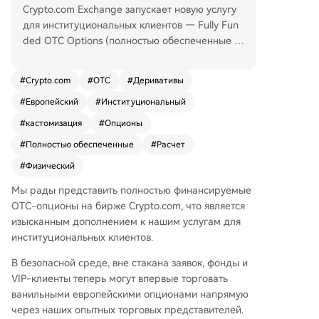
Crypto.com Exchange запускает новую услугу
для институциональных клиентов — Fully Fun
ded OTC Options (полностью обеспеченные в
небиржевые опционы). Эти инструменты пред
ставляют собой стандартные европейские оп
#
Crypto.com
#
OTC
#
Деривативы
ционы с физическим расчетом при экспираци
#
Европейский
#
Институциональный
и, которые заключаются в приватном режиме
через профессиональных продающих трейде
#
кастомизация
#
Опционы
ров платформы. Ключевые преимущества вкл
#
Полностью обеспеченные
#
Расчет
ючают отсутствие проскальзывания и утечки и
нформации, характерных для публичных бир
#
Физический
ж, а также возможность настраивать сроки де
Мы рады представить полностью финансируемые
йствия контрактов (до трех месяцев). Все опц
OTC-опционы на бирже Crypto.com, что является
ионы на 100% обеспечены: продавцы заране
изысканным дополнением к нашим услугам для
е резервируют базовый актив или валюту стр
институциональных клиентов.
айка, что минимизирует риск ликвидации. Ср
еди основных особенностей — опционы в US
В безопасной среде, вне стакана заявок, фонды и
D, идеальные для фондов, желающих получат
VIP-клиенты теперь могут впервые торговать
ь доход со спотовых активов через продажу п
ванильными европейскими опционами напрямую
окрытых коллов; простой процесс получения
через наших опытных торговых представителей.