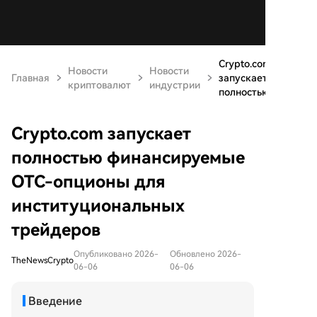
Crypto.com
Новости
Новости
Главная
запускает
криптовалют
индустрии
полностью...
Crypto.com запускает
полностью финансируемые
OTC-опционы для
институциональных
трейдеров
Опубликовано 2026-
Обновлено 2026-
TheNewsCrypto
06-06
06-06
Введение