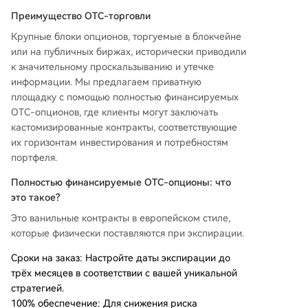
котировок через Telegram и Slack; ручное бро
Преимущество OTC-торговли
нирование через защищенный Sales Portal, а т
акже автоматический расчет результатов (IT
Крупные блоки опционов, торгуемые в блокчейне
M/OTM) на основе биржевых индексных цен п
или на публичных биржах, исторически приводили
ри экспирации. Услуга предназначена для фо
к значительному проскальзыванию и утечке
ндов и VIP-клиентов, стремящихся к индивиду
информации. Мы предлагаем приватную
альным решениям для управления рисками и
площадку с помощью полностью финансируемых
портфелем.
OTC-опционов, где клиенты могут заключать
кастомизированные контракты, соответствующие
их горизонтам инвестирования и потребностям
портфеля.
Полностью финансируемые OTC-опционы: что
это такое?
Это ванильные контракты в европейском стиле,
которые физически поставляются при экспирации.
Сроки на заказ: Настройте даты экспирации до
трёх месяцев в соответствии с вашей уникальной
стратегией.
100% обеспечение: Для снижения риска