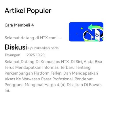
dari agen AI, bukan manusia. Media seperti
penggunaan AI untuk analisis data on-chain,
raksasa internet seperti Tencent, Alibaba, dan
perusahaan Jae-hoon kini menghasilkan uang
Artikel Populer
perdagangan, dan keamanan menunjukkan
ByteDance melalui kontrak jangka panjang. Di sisi
dengan menjual konten atau data langsung ke mesin
kemungkinan lain: AI yang memberdayakan
lain, lonjakan permintaan AI telah membuat Samsung
melalui protokol pembayaran mikro seperti standar
ekosistem crypto, bukan sebaliknya. Intinya, sebagai
dan SK Hynix mengalihkan lebih banyak produksi ke
Cara Membeli 4
x402, yang memungkinkan transaksi otomatis antara
pelaku industri, penting untuk beradaptasi. Bagi
HBM (High Bandwidth Memory) yang lebih
server. Secara keseluruhan, pada 2036, blockchain
pengembang, nilai di dunia AI saat ini mungkin lebih
menguntungkan, menyebabkan kelangkaan pasokan
Selamat datang di HTX.com!
dan teknologi terkait telah berevolusi menjadi
terletak pada keahlian teknis daripada penerbitan
dan kenaikan harga dramatis untuk DRAM
Kami telah membuat
infrastruktur yang matang dan tersembunyi:
Diskusi
token. Bagi peserta crypto, mengadopsi alat-alat AI
917 Total
Dipublikasikan pada
pembelian 4 (4) menjadi
konvensional. Hal ini meningkatkan biaya BOM Apple
stablecoin sebagai alat pembayaran, pasar aset
dapat membuka efisiensi dan peluang baru. Kita
mudah dan nyaman. Ikuti
Tayangan
2025.10.20
secara signifikan. CXMT kini memiliki portofolio
tokenisasi global, konsolidasi infrastruktur blockchain
mungkin melihat arahnya lebih dulu, tetapi
panduan langkah demi
Selamat Datang Di Komunitas HTX. Di Sini, Anda Bisa
produk lengkap dari DDR4 hingga DDR5 dan
utama, dan ekonomi mesin yang mendanai konten.
terkadang kita keliru menempatkan diri.
langkah kami untuk memulai
Terus Mendapatkan Informasi Terbaru Tentang
LPDDR4 hingga LPDDR5X, dengan yield massal yang
perjalanan kripto
Perkembangan Platform Terkini Dan Mendapatkan
telah mencapai di atas 90%, mendekati level
Anda.Langkah 1: Buat Akun
Akses Ke Wawasan Pasar Profesional. Pendapat
pemasok Korea. Dengan kinerja yang setara, CXMT
HTX AndaGunakan alamat
Pengguna Mengenai Harga 4 (4) Disajikan Di Bawah
tidak memiliki alasan untuk menjual lebih murah.
email atau nomor ponsel Anda
Ini.
Penolakan ini menandai pergeseran kekuatan tawar-
untuk mendaftar akun gratis di
menawar di industri. Gelombang AI telah mengubah
HTX. Rasakan perjalanan
pasar dari yang didikte pembeli menjadi didikte
pendaftaran yang mudah dan
Crypto翼
buka semua fitur.Dapatkan
penjual, di mana pemasok dengan kapasitas inti
2026-8-5
Akun SayaLangkah 2: Buka Beli
yang langka memegang kendali. CXMT, didukung
BREAKING 🚨 Earnings reports are expected to
Kripto, lalu Pilih Metode
oleh permintaan domestik yang kuat, tidak perlu
be released today, with several companies poised