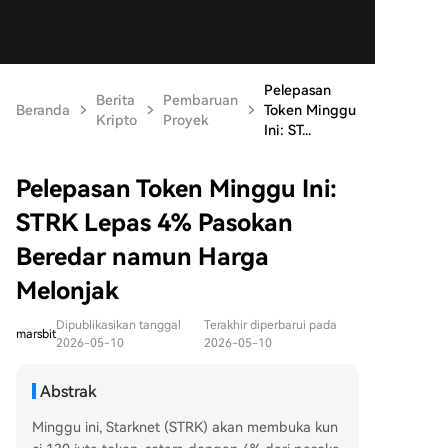
Pelepasan
Berita
Pembaruan
Beranda
Token Minggu
Kripto
Proyek
Ini: ST...
Pelepasan Token Minggu Ini:
STRK Lepas 4% Pasokan
Beredar namun Harga
Melonjak
Dipublikasikan tanggal
Terakhir diperbarui pada
marsbit
2026-05-10
2026-05-10
Abstrak
Minggu ini, Starknet (STRK) akan membuka kun