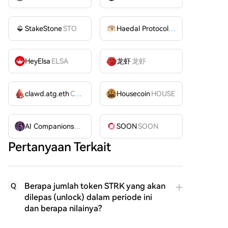
StakeStone
STO
Haedal Protocol
HAEDAL
HeyElsa
ELSA
龙虾
龙虾
clawd.atg.eth
CLAWD
Housecoin
HOUSE
AI Companions
AIC
SOON
SOON
Pertanyaan Terkait
Berapa jumlah token STRK yang akan
Q
dilepas (unlock) dalam periode ini
dan berapa nilainya?