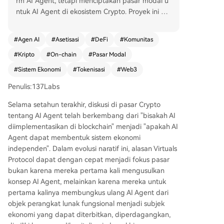
rm AI Agent, tetapi menciptakan pasar modal u
ntuk AI Agent di ekosistem Crypto. Proyek ini me
ngubah AI Agent dari alat perangkat lunak menj
adi aset yang dapat diterbitkan, diperdagangka
#
Agen AI
#
Asetisasi
#
DeFi
#
Komunitas
n, dimiliki bersama, dan dikapitalisasi. Dengan m
#
Kripto
#
On-chain
#
Pasar Modal
ekanisme seperti peluncuran token Agent, komu
nitas yang memiliki kepentingan bersama, dan P
#
Sistem Ekonomi
#
Tokenisasi
#
Web3
rotokol Perdagangan Agent (ACP), Virtuals mem
Penulis:137Labs
bentuk siklus ekonomi lengkap. Pertumbuhanny
a didorong oleh narasi, aset, dan spekulasi, yang
Selama setahun terakhir, diskusi di pasar Crypto
menarik perhatian dan pengguna awal. Meski te
tentang AI Agent telah berkembang dari "bisakah AI
lah mencapai aGDP lebih dari $479 juta dari 18.
diimplementasikan di blockchain" menjadi "apakah AI
000+ Agent, tantangannya adalah membangun
Agent dapat membentuk sistem ekonomi
aktivitas komersial nyata dan pendapatan yang
independen". Dalam evolusi naratif ini, alasan Virtuals
berkelanjutan, bukan hanya volume perdagang
Protocol dapat dengan cepat menjadi fokus pasar
an. Virtuals berevolusi dari platform aset menjad
bukan karena mereka pertama kali mengusulkan
i infrastruktur ekonomi Agent yang bertujuan me
konsep AI Agent, melainkan karena mereka untuk
mbentuk jaringan komersial otonom.
pertama kalinya membungkus ulang AI Agent dari
objek perangkat lunak fungsional menjadi subjek
ekonomi yang dapat diterbitkan, diperdagangkan,