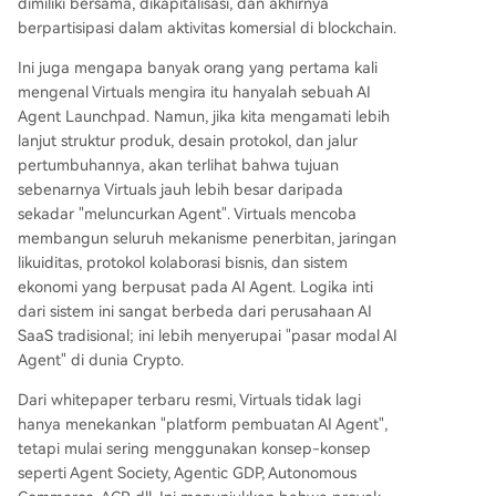
dimiliki bersama, dikapitalisasi, dan akhirnya
berpartisipasi dalam aktivitas komersial di blockchain.
Ini juga mengapa banyak orang yang pertama kali
mengenal Virtuals mengira itu hanyalah sebuah AI
Agent Launchpad. Namun, jika kita mengamati lebih
lanjut struktur produk, desain protokol, dan jalur
pertumbuhannya, akan terlihat bahwa tujuan
sebenarnya Virtuals jauh lebih besar daripada
sekadar "meluncurkan Agent". Virtuals mencoba
membangun seluruh mekanisme penerbitan, jaringan
likuiditas, protokol kolaborasi bisnis, dan sistem
ekonomi yang berpusat pada AI Agent. Logika inti
dari sistem ini sangat berbeda dari perusahaan AI
SaaS tradisional; ini lebih menyerupai "pasar modal AI
Agent" di dunia Crypto.
Dari whitepaper terbaru resmi, Virtuals tidak lagi
hanya menekankan "platform pembuatan AI Agent",
tetapi mulai sering menggunakan konsep-konsep
seperti Agent Society, Agentic GDP, Autonomous