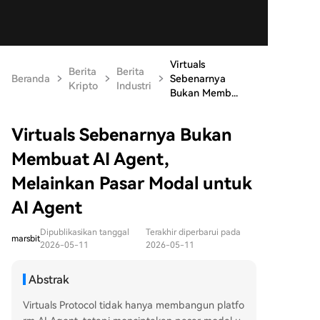
Virtuals
Berita
Berita
Beranda
Sebenarnya
Kripto
Industri
Bukan Memb...
Virtuals Sebenarnya Bukan
Membuat AI Agent,
Melainkan Pasar Modal untuk
AI Agent
Dipublikasikan tanggal
Terakhir diperbarui pada
marsbit
2026-05-11
2026-05-11
Abstrak
Virtuals Protocol tidak hanya membangun platfo