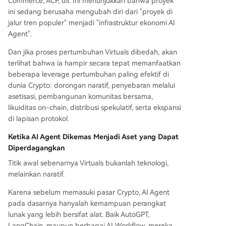
Commerce, ACP, dll. Ini menunjukkan bahwa proyek
ini sedang berusaha mengubah diri dari "proyek di
jalur tren populer" menjadi "infrastruktur ekonomi AI
Agent".
Dan jika proses pertumbuhan Virtuals dibedah, akan
terlihat bahwa ia hampir secara tepat memanfaatkan
beberapa leverage pertumbuhan paling efektif di
dunia Crypto: dorongan naratif, penyebaran melalui
asetisasi, pembangunan komunitas bersama,
likuiditas on-chain, distribusi spekulatif, serta ekspansi
di lapisan protokol.
Ketika AI Agent Dikemas Menjadi Aset yang Dapat
Diperdagangkan
Titik awal sebenarnya Virtuals bukanlah teknologi,
melainkan naratif.
Karena sebelum memasuki pasar Crypto, AI Agent
pada dasarnya hanyalah kemampuan perangkat
lunak yang lebih bersifat alat. Baik AutoGPT,
LangChain, maupun berbagai AI Workflow, mereka