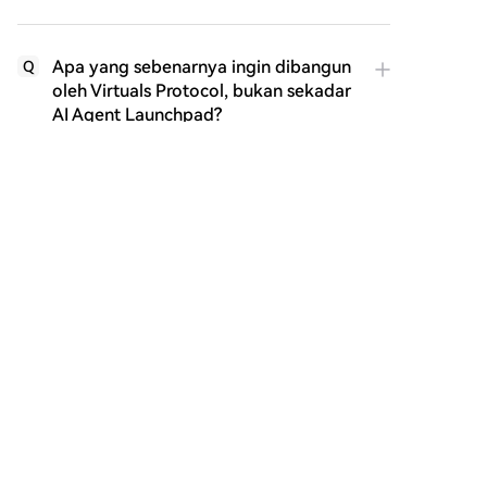
Apa yang sebenarnya ingin dibangun
Q
oleh Virtuals Protocol, bukan sekadar
AI Agent Launchpad?
Bagaimana Virtuals memanfaatkan
Q
sifat spekulatif di dunia Crypto untuk
pertumbuhan produknya?
Apa peran komunitas dalam
Q
ekosistem Virtuals yang berbeda dari
produk AI tradisional?