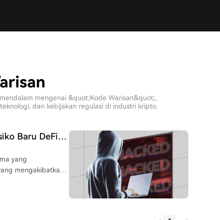
arisan
sis mendalam mengenai &quot;Kode Warisan&quot;,
ologi, dan kebijakan regulasi di industri kripto.
siko Baru DeFi
upakan
ama yang
 yang sering diabaikan:
uidity Automated
igunakan tetapi