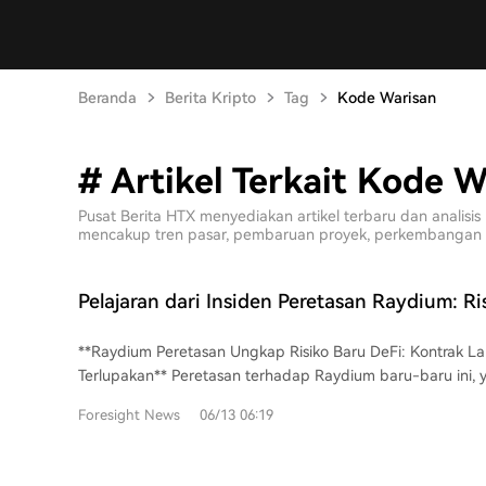
Beranda
Berita Kripto
Tag
Kode Warisan
# Artikel Terkait Kode W
Pusat Berita HTX menyediakan artikel terbaru dan anali
mencakup tren pasar, pembaruan proyek, perkembangan tekn
Pelajaran dari Insiden Peretasan Raydium: Ri
Tersembunyi dalam Kontrak Lama yang Terl
**Raydium Peretasan Ungkap Risiko Baru DeFi: Kontrak L
Terlupakan** Peretasan terhadap Raydium baru-baru ini, yang mengakibatkan
kerugian sekitar $1,34 juta, menyoroti kategori risiko DeFi
Foresight News
06/13 06:19
**"kontrak zombie"**. Penyerang mengeksploitasi pool liq
Market Maker (AMM) V3 lama Raydium yang sudah tidak d
masih aktif di blockchain. **Masalah Umum: Kontrak yang Ditinggalkan Tetap