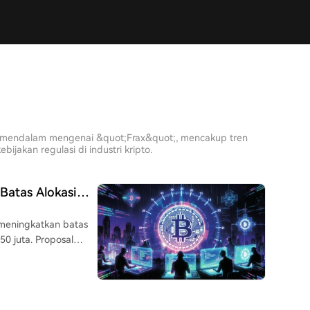
sis mendalam mengenai &quot;Frax&quot;, mencakup tren
jakan regulasi di industri kripto.
Batas Alokasi
meningkatkan batas
50 juta. Proposal
luas distribusi
 penting ini.
untuk menyalurkan
itasi strategi