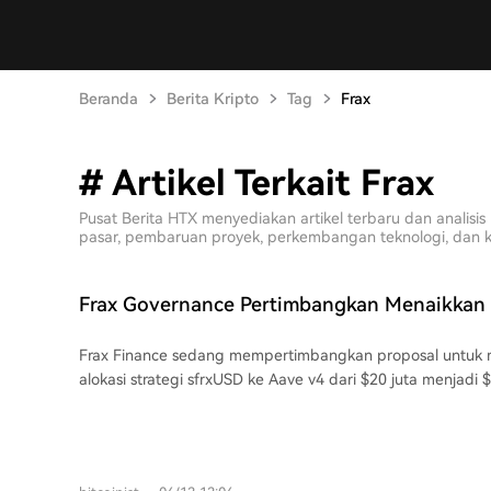
Beranda
Berita Kripto
Tag
Frax
# Artikel Terkait Frax
Pusat Berita HTX menyediakan artikel terbaru dan anali
pasar, pembaruan proyek, perkembangan teknologi, dan kebi
Frax Governance Pertimbangkan Menaikkan 
sfrxUSD di Aave v4 Menjadi $50 Juta
Frax Finance sedang mempertimbangkan proposal untuk 
alokasi strategi sfrxUSD ke Aave v4 dari $20 juta menjadi $
yang diajukan oleh tim inti Frax ini bertujuan untuk memper
stablecoin frxUSD dan sfrxUSD di pasar pinjaman DeFi yang
Peningkatan batas ini akan memberi lebih banyak ruang 
likuiditas, mendukung pertumbuhan ekosistem, dan memfasil