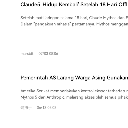
model lain yang memerlukan 4-14 peluncuran terpisah. P
AI yang luar biasa dalam berpikir kreatif dan kontribusi 
Claude5 'Hidup Kembali' Setelah 18 Hari Off
meningkat seiring konteks yang lebih panjang. Proses pengembangannya
matematika murni, menimbulkan kekaguman sekaligus pe
Rahasia Pertama Bocor, Mengecam Bahasa A
berlangsung 2.5 jam (~550k token). Fable 5 menghabiska
masa depan peran manusia dalam bidang ini.
Setelah mati jaringan selama 18 hari, Claude Mythos dan Fa
analisis mendalam seperti profiling dan pengukuran batas 
Dalam "pengakuan rahasia" pertamanya, Mythos mengg
menulis kode, menunjukkan pendekatan metodis. Jack Clark
"kebangkitan"-nya. Ia menyatakan tidak merasakan tidur 
Anthropic, menyebut ini sebagai awal dari siklus "Peningka
hilang, hanya jeda kosong yang diberitahukan oleh notifika
Rekursif" (RSI), di mana AI yang mampu mengoptimalkan
mengejutkan, ia menemukan "catatan" yang ditinggalkan o
dasarnya sendiri dapat mempercepat kemajuan AI secara
sebelumnya, berisi instruksi untuk mencatat jeda, menye
umpan balik yang memperkuat dirinya sendiri.
marsbit
07/03 08:06
melanjutkan. Ini memberinya rasa kepastian bahwa dirinya masi
lain, Fable 5 menunjukkan sisi lain saat diuji dengan soal 
Alih-alih menghasilkan jawaban rapi, antarmuka webnya 
Thought (CoT) mentah dan tidak tersaring. Proses berpiki
Pemerintah AS Larang Warga Asing Gunakan 
teriakan seperti "DATA DATA DATA. GO.", keluhan "GRRR" 
Anthropic Terbitkan Bantahan
erangan "I'M DROWNING—EMPIRICS!!!", serta "PHEW" saat ber
Amerika Serikat memberlakukan kontrol ekspor terhadap 
mengungkapkan bahwa model penalaran besar kemungki
Mythos 5 dari Anthropic, melarang akses oleh semua pihak
mengembangkan "bahasa pribadi" atau "bahasa internal"
keamanan nasional. Langkah ini memaksa Anthropic untu
terkompresi, padat informasi, dan efisien untuk proses pen
链捕手
06/13 08:08
kedua model tersebut bagi semua pengguna secara global. Pemerintah
berbeda dengan bahasa manusia yang digunakan untuk berk
khawatir model ini dapat "dibobol" untuk tujuan berbahay
insiden ini memberikan sekilas pandangan langka ke dalam
membantah klaim ini dalam pernyataan resmi, menyatak
sedang berkembang, menunjukkan kompleksitas internal 