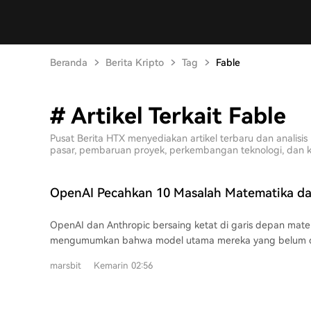
Beranda
Berita Kripto
Tag
Fable
# Artikel Terkait Fable
Pusat Berita HTX menyediakan artikel terbaru dan anali
pasar, pembaruan proyek, perkembangan teknologi, dan kebi
OpenAI Pecahkan 10 Masalah Matematika da
Fable 'Replikasi' 5 di Antaranya dalam 24 Ja
OpenAI dan Anthropic bersaing ketat di garis depan mat
mengumumkan bahwa model utama mereka yang belum diril
membuktikan 10 hasil matematika terbuka, menyediakan se
marsbit
Kemarin 02:56
analisis langkah demi langkah. Meski bukan masalah terd
masalah ini dianggap sangat sulit dan beberapa bahkan d
di jurnal top. Hanya dalam 24 jam, peneliti Anthropic, Levent Alpöge, mengklaim