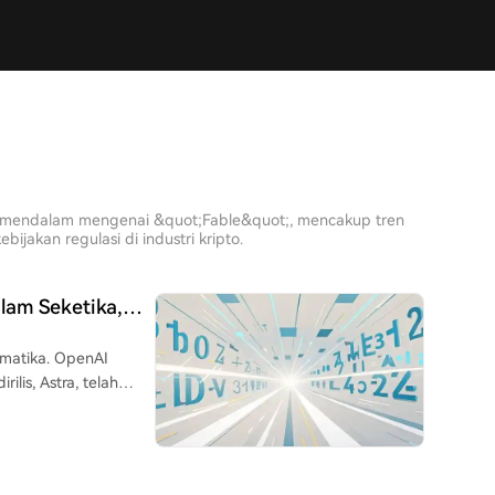
sis mendalam mengenai &quot;Fable&quot;, mencakup tren
jakan regulasi di industri kripto.
lam Seketika,
m
ematika. OpenAI
is, Astra, telah
rtifikat Lean dan
alam, masalah-
apat dipublikasikan