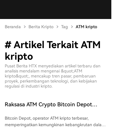
Beranda
Berita Kripto
Tag
ATM kripto
# Artikel Terkait ATM
kripto
Pusat Berita HTX menyediakan artikel terbaru dan
analisis mendalam mengenai &quot;ATM
kripto&quot;, mencakup tren pasar, pembaruan
proyek, perkembangan teknologi, dan kebijakan
regulasi di industri kripto.
Raksasa ATM Crypto Bitcoin Depot
Peringatkan Kemungkinan Runtuh
Bitcoin Depot, operator ATM kripto terbesar,
memperingatkan kemungkinan kebangkrutan dalam
pengajuan ke SEC. Perusahaan ini meragukan