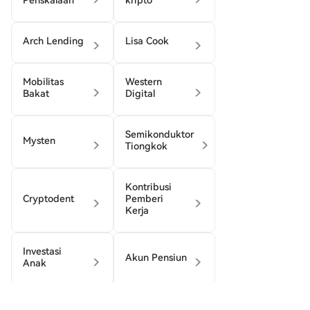
Penskalaan
kripto
Arch Lending
Lisa Cook
Mobilitas
Western
Bakat
Digital
Semikonduktor
Mysten
Tiongkok
Kontribusi
Cryptodent
Pemberi
Kerja
Investasi
Akun Pensiun
Anak