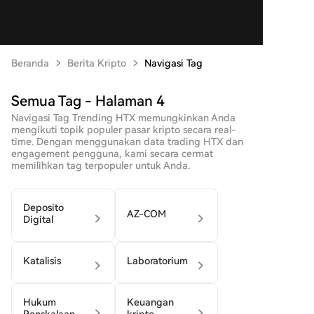
Beranda
Berita Kripto
Navigasi Tag
Semua Tag - Halaman 4
Navigasi Tag Trending HTX memungkinkan Anda
mengikuti topik populer pasar kripto secara real-
time. Dengan menggunakan data trading HTX dan
engagement pengguna, kami secara cermat
memilihkan tag terpopuler untuk Anda.
Deposito
AZ-COM
Digital
Katalisis
Laboratorium
Hukum
Keuangan