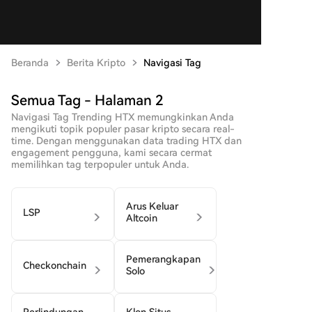
Beranda
Berita Kripto
Navigasi Tag
Semua Tag - Halaman 2
Navigasi Tag Trending HTX memungkinkan Anda
mengikuti topik populer pasar kripto secara real-
time. Dengan menggunakan data trading HTX dan
engagement pengguna, kami secara cermat
memilihkan tag terpopuler untuk Anda.
Arus Keluar
LSP
Altcoin
Pemerangkapan
Checkonchain
Solo