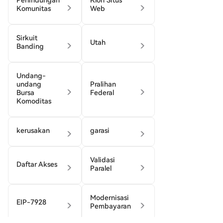
Perlindungan
Klon Situs
Komunitas
Web
Sirkuit
Utah
Banding
Undang-
undang
Pralihan
Bursa
Federal
Komoditas
kerusakan
garasi
Validasi
Daftar Akses
Paralel
Modernisasi
EIP-7928
Pembayaran