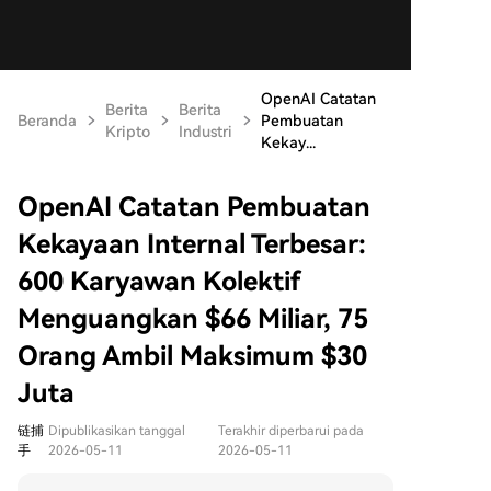
OpenAI Catatan
Berita
Berita
Beranda
Pembuatan
Kripto
Industri
Kekay...
OpenAI Catatan Pembuatan
Kekayaan Internal Terbesar:
600 Karyawan Kolektif
Menguangkan $66 Miliar, 75
Orang Ambil Maksimum $30
Juta
链捕
Dipublikasikan tanggal
Terakhir diperbarui pada
手
2026-05-11
2026-05-11