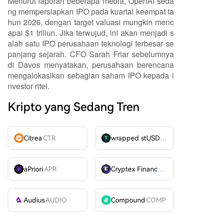
Menurut laporan beberapa media, OpenAI seda
ng mempersiapkan IPO pada kuartal keempat ta
hun 2026, dengan target valuasi mungkin menc
apai $1 triliun. Jika terwujud, ini akan menjadi s
alah satu IPO perusahaan teknologi terbesar se
panjang sejarah. CFO Sarah Friar sebelumnya
di Davos menyatakan, perusahaan berencana
mengalokasikan sebagian saham IPO kepada i
nvestor ritel.
Kripto yang Sedang Tren
Citrea
CTR
wrapped stUSDT
WSTUSDT
aPriori
APR
Cryptex Finance
CTX
Audius
AUDIO
Compound
COMP