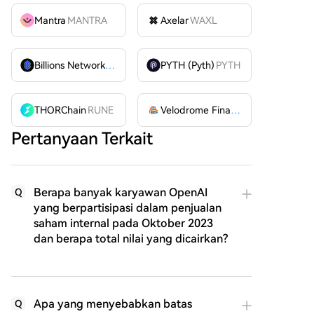
Mantra
MANTRA
Axelar
WAXL
Billions Network
BILL
PYTH (Pyth)
PYTH
THORChain
RUNE
Velodrome Finance
VELODROME
Pertanyaan Terkait
Berapa banyak karyawan OpenAI
Q
yang berpartisipasi dalam penjualan
saham internal pada Oktober 2023
dan berapa total nilai yang dicairkan?
Apa yang menyebabkan batas
Q