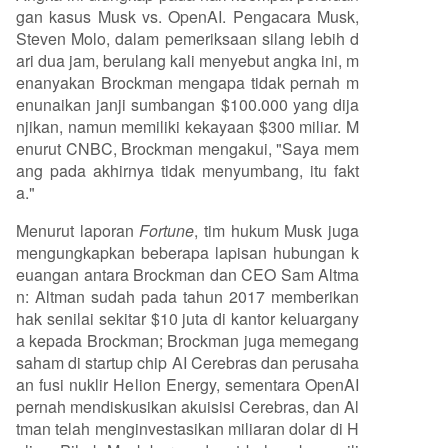
gan kasus Musk vs. OpenAI. Pengacara Musk,
Steven Molo, dalam pemeriksaan silang lebih d
ari dua jam, berulang kali menyebut angka ini, m
enanyakan Brockman mengapa tidak pernah m
enunaikan janji sumbangan $100.000 yang dija
njikan, namun memiliki kekayaan $300 miliar. M
enurut CNBC, Brockman mengakui, "Saya mem
ang pada akhirnya tidak menyumbang, itu fakt
a."
Menurut laporan
Fortune
, tim hukum Musk juga
mengungkapkan beberapa lapisan hubungan k
euangan antara Brockman dan CEO Sam Altma
n: Altman sudah pada tahun 2017 memberikan
hak senilai sekitar $10 juta di kantor keluargany
a kepada Brockman; Brockman juga memegang
saham di startup chip AI Cerebras dan perusaha
an fusi nuklir Helion Energy, sementara OpenAI
pernah mendiskusikan akuisisi Cerebras, dan Al
tman telah menginvestasikan miliaran dolar di H