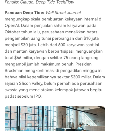
Penulis: Claude, Deep Tide TechFlow
nandai salah satu peristiwa penciptaan kekayaa
n karyawan terbesar dalam sejarah Silicon Valley
Panduan Deep Tide:
Wall Street Journal
sebelum perusahaan menjadi publik.
mengungkap skala pembuatan kekayaan internal di
OpenAI. Dalam penjualan saham karyawan pada
Oktober tahun lalu, perusahaan menaikkan batas
pengambilan uang tunai perorangan dari $10 juta
menjadi $30 juta. Lebih dari 600 karyawan saat ini
dan mantan karyawan berpartisipasi, menguangkan
total $66 miliar, dengan sekitar 75 orang langsung
mengambil jumlah maksimum penuh. Presiden
Brockman mengkonfirmasi di pengadilan minggu ini
bahwa nilai kepemilikannya sekitar $300 miliar. Dalam
sejarah Silicon Valley, belum pernah ada perusahaan
swasta yang menciptakan kelompok jutawan begitu
padat sebelum IPO.