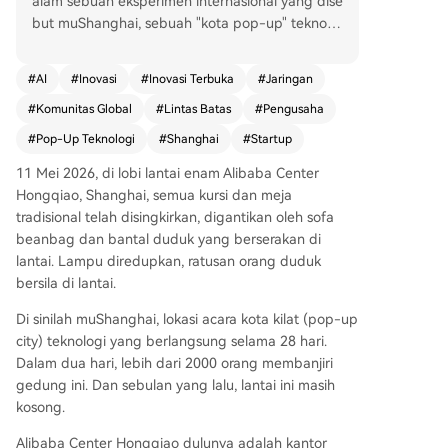
alam sebuah eksperimen internasional yang dise
but muShanghai, sebuah "kota pop-up" teknolo
gi selama 28 hari di pusat Alibaba Hongqiao ya
ng sebelumnya kosong. Diprakarsai oleh Sun, pe
#
AI
#
Inovasi
#
Inovasi Terbuka
#
Jaringan
ndiri komunitas The Mu, acara ini menarik sekitar
#
Komunitas Global
#
Lintas Batas
#
Pengusaha
800 peserta dari seluruh dunia, dengan 46% ber
gerak di bidang AI. Aktivitas ini bertujuan menci
#
Pop-Up Teknologi
#
Shanghai
#
Startup
ptakan koneksi mendalam antar peserta melalui
11 Mei 2026, di lobi lantai enam Alibaba Center
tinggal bersama, berbeda dari model konferensi
Hongqiao, Shanghai, semua kursi dan meja
singkat. MuShanghai menghadapi tantangan se
tradisional telah disingkirkan, digantikan oleh sofa
perti penolakan awal, gesekan budaya mengen
beanbag dan bantal duduk yang berserakan di
ai biaya tiket, dan tantangan logistik dalam men
lantai. Lampu diredupkan, ratusan orang duduk
yambut peserta internasional. Eksperimen ini sel
bersila di lantai.
aras dengan tujuan China untuk memperluas ket
erbukaan tingkat tinggi dan membangun ekosis
Di sinilah muShanghai, lokasi acara kota kilat (pop-up
tem inovasi terbuka, bertindak sebagai jembata
city) teknologi yang berlangsung selama 28 hari.
n antara kebijakan dan kebutuhan praktis peng
Dalam dua hari, lebih dari 2000 orang membanjiri
usaha global. Sun berharap pengalaman langsu
gedung ini. Dan sebulan yang lalu, lantai ini masih
ng ini dapat mengubah persepsi dunia tentang
kosong.
China dan mendorong pertukaran yang berkela
njutan. Meski masa depannya belum pasti, muS
Alibaba Center Hongqiao dulunya adalah kantor