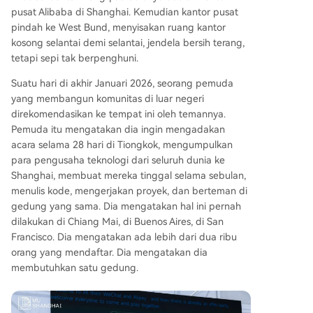
hanghai telah membuktikan kemungkinan mem
pusat Alibaba di Shanghai. Kemudian kantor pusat
bawa talenta global ke China melalui inisiatif ak
pindah ke West Bund, menyisakan ruang kantor
ar rumput, menciptakan kepadatan dan nilai ya
kosong selantai demi selantai, jendela bersih terang,
ng membuat para peserta enggan berpisah.
tetapi sepi tak berpenghuni.
Suatu hari di akhir Januari 2026, seorang pemuda
yang membangun komunitas di luar negeri
direkomendasikan ke tempat ini oleh temannya.
Pemuda itu mengatakan dia ingin mengadakan
acara selama 28 hari di Tiongkok, mengumpulkan
para pengusaha teknologi dari seluruh dunia ke
Shanghai, membuat mereka tinggal selama sebulan,
menulis kode, mengerjakan proyek, dan berteman di
gedung yang sama. Dia mengatakan hal ini pernah
dilakukan di Chiang Mai, di Buenos Aires, di San
Francisco. Dia mengatakan ada lebih dari dua ribu
orang yang mendaftar. Dia mengatakan dia
membutuhkan satu gedung.