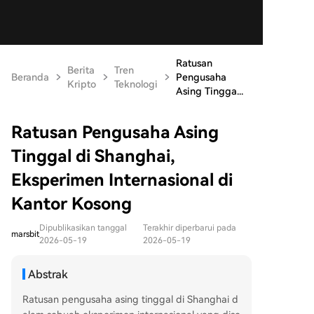
Ratusan
Berita
Tren
Beranda
Pengusaha
Kripto
Teknologi
Asing Tingga...
Ratusan Pengusaha Asing
Tinggal di Shanghai,
Eksperimen Internasional di
Kantor Kosong
Dipublikasikan tanggal
Terakhir diperbarui pada
marsbit
2026-05-19
2026-05-19
Abstrak
Ratusan pengusaha asing tinggal di Shanghai d