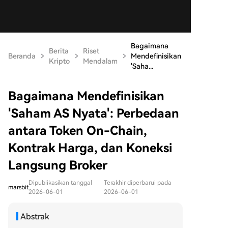
Bagaimana
Berita
Riset
Beranda
Mendefinisikan
Kripto
Mendalam
'Saha...
Bagaimana Mendefinisikan
'Saham AS Nyata': Perbedaan
antara Token On-Chain,
Kontrak Harga, dan Koneksi
Langsung Broker
Dipublikasikan tanggal
Terakhir diperbarui pada
marsbit
2026-06-01
2026-06-01
Abstrak