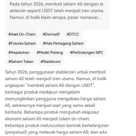
Pada tahun 2026, membeli saham AS dengan st
ablecoin seperti USDT telah menjadi tren utama.
Namun, di balik klaim serupa, pasar menawarka
n tiga jenis produk yang sangat berbeda dalam
hal aset yang sebenarnya diperdagangkan, stru
#
Aset On-Chain
#
Derivatif
#
DTCC
ktur hak, dan risiko: 1. **Saham Ter-Tokenisasi (T
#
Futures Saham
#
Hak Pemegang Saham
okenized Stocks):** Aset digital di blockchain ya
ng merepresentasikan eksposur ekonomi terhad
#
Kepatuhan
#
Model Pialang
#
Perlindungan SIPC
ap saham. Memungkinkan penggunaan di ekosi
#
Saham Token
#
Stablecoin
stem DeFi dan perdagangan 24/7, tetapi hak ke
pemilikan saham sebenarnya tetap berada pad
Tahun 2026, penggunaan stablecoin untuk membeli
a penerbit, dengan hak dividen dan suara yang
saham AS telah menjadi tren utama. Namun, di balik
sangat terbatas. 2. **Kontrak Masa Depan Saha
ungkapan "membeli saham AS dengan USDT",
m (Stock Futures/Perpetuals):** Kontrak derivati
berbagai produk meskipun mengklaim
f yang melacak harga saham. Sangat likuid dan
memungkinkan pengguna mengakses harga saham
memungkinkan perdagangan leverage dua arah
AS, sebenarnya menjual aset yang sama sekali
24/7, tetapi tidak memberikan hak kepemilikan
berbeda. Beberapa produk mengubah eksposur
atas saham sama sekali. Biaya pendanaan (*fun
ekonomi saham AS menjadi token on-chain;
ding fee*) dapat menjadi beban biaya yang sig
beberapa produk meluncurkan kontrak berkelanjutan
nifikan untuk posisi jangka panjang. 3. **Model
(perpetual) yang melacak harga saham AS; dan ada