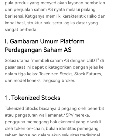
Koneksi Langsung Broker (Brokerage Model):**
pula produk yang menyediakan layanan pembelian
Satu-satunya jalur yang memungkinkan pembeli
dan penjualan saham AS nyata melalui pialang
an saham AS secara nyata melalui broker berlise
berlisensi. Ketiganya memiliki karakteristik risiko dan
nsi. Aset diselesaikan dan disimpan dalam siste
imbal hasil, struktur hak, serta logika dasar yang
m kliring dan penitipan AS (seperti DTCC). Mem
sangat berbeda.
berikan hak pemegang saham penuh (dividen t
I. Gambaran Umum Platform
unai, hak suara), struktur biaya jangka panjang y
ang bersih (tanpa *funding fee*), dan cakupan i
Perdagangan Saham AS
nstrumen yang sangat luas (ribuan saham & ET
Solusi utama "membeli saham AS dengan USDT" di
F). Beberapa platform dalam model ini menduk
pasar saat ini dapat dikategorikan dengan jelas ke
ung pendanaan via stablecoin, mengurangi kete
dalam tiga kelas: Tokenized Stocks, Stock Futures,
rgantungan pada transfer bank tradisional. Penti
dan model koneksi langsung broker.
ng untuk dicatat bahwa dalam mod
...
1. Tokenized Stocks
Tokenized Stocks biasanya dipegang oleh penerbit
atau pengaturan wali amanat / SPV mereka,
pengguna memegang hak ekonomi yang diwakili
oleh token on-chain, bukan identitas pemegang
saham langsung dalam akun sekuritas tradisional.