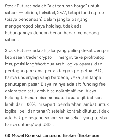
Stock Futures adalah "alat taruhan harga" untuk
saham — efisien, fleksibel, 24/7, tetapi funding fee
(biaya pendanaan) dalam jangka panjang
menggerogoti biaya holding, tidak ada
hubungannya dengan benar-benar memegang
saham.
Stock Futures adalah jalur yang paling dekat dengan
kebiasaan trader crypto — margin, take profit/stop
loss, posisi long/short dua arah, logika operasi dan
perdagangan sama persis dengan perpetual BTC,
hanya underlying yang berbeda, 7×24 jam tanpa
penutupan pasar. Biaya intinya adalah: funding fee
dalam tren satu arah bisa naik signifikan, biaya
holding tahunan bisa mencapai dua digit bahkan
lebih dari 100%, ini seperti pendarahan lambat untuk
logika "beli dan tahan"; setelah kontrak ditutup, tidak
ada hak pemegang saham sama sekali, yang tersisa
hanya untung/rugi USDT.
(3) Model Koneksi Langsung Broker (Brokerage