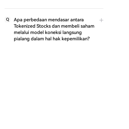
Apa perbedaan mendasar antara
Q
Tokenized Stocks dan membeli saham
melalui model koneksi langsung
pialang dalam hal hak kepemilikan?
Apa kelemahan utama dari Stock
Q
Futures (Equity Perps) bagi investor
yang ingin memegang saham dalam
jangka panjang?
Apa keunggulan utama model
Q
koneksi langsung pialang (Brokerage
Model) dibandingkan dua opsi