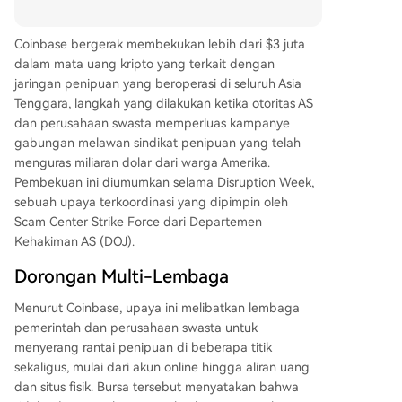
kan bagian dari "Disruption Week," inisiatif bersa
ma yang dipimpin oleh Satuan Tugas Pusat Peni
Coinbase bergerak membekukan lebih dari $3 juta
puan Departemen Kehakiman AS (DOJ). Operasi
dalam mata uang kripto yang terkait dengan
tersebut melibatkan koordinasi antara lembaga
jaringan penipuan yang beroperasi di seluruh Asia
pemerintah seperti FBI, perusahaan swasta sep
Tenggara, langkah yang dilakukan ketika otoritas AS
erti Meta dan Microsoft, serta mitra penegak hu
dan perusahaan swasta memperluas kampanye
kum internasional untuk mengganggu rantai pe
gabungan melawan sindikat penipuan yang telah
nipuan dari akun media sosial, aliran uang, hing
menguras miliaran dolar dari warga Amerika.
ga server fisik. Lebih dari 1,4 juta akun media so
Pembekuan ini diumumkan selama Disruption Week,
sial dan email berhasil dihentikan, dan pihak ber
sebuah upaya terkoordinasi yang dipimpin oleh
wenang Thailand melakukan penangkapan terk
Scam Center Strike Force dari Departemen
ait. DOJ menekankan bahwa penipuan investasi,
Kehakiman AS (DOJ).
termasuk "pig butchering," terus menimbulkan k
erugian besar. FBI melaporkan kerugian akibat
Dorongan Multi-Lembaga
penipuan terkait kripto dan AI pada 2025 menc
apai lebih dari $11 miliar. Coinbase menegaskan
Menurut Coinbase, upaya ini melibatkan lembaga
bahwa blockchain justru memberikan catatan tr
pemerintah dan perusahaan swasta untuk
ansaksi permanen yang membantu penyelidika
menyerang rantai penipuan di beberapa titik
n, menolak narasi bahwa kripto hanya untuk kej
sekaligus, mulai dari akun online hingga aliran uang
ahatan. Pembekuan ini merupakan bagian dari t
dan situs fisik. Bursa tersebut menyatakan bahwa