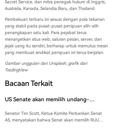
Secret Service, dan mitra penegak hukum di Inggris,
Australia, Kanada, Selandia Baru, dan Thailand.
Pembekuan terbaru ini sesuai dengan pola tekanan
yang stabil pada pusat-pusat penipuan alih-alih
penangkapan satu kali. Para pejabat terus
menargetkan situs web, saluran pesan, server, dan
jejak uang itu sendiri, berharap untuk memutus mesin
yang membuat sindikat penipuan ini terus berjalan.
Gambar unggulan dari Unsplash, grafik dari
TradingView
Bacaan Terkait
US Senate akan memilih undang-
undang kripto CLARITY ‘tanpa
Senator Tim Scott, Ketua Komite Perbankan Senat
keraguan’ minggu ini: Tim Scott
AS, menyatakan bahwa Senat akan memilih RUU
Digital Asset Market Clarity (CLARITY) sebelum masa
reses Agustus, memberikan waktu hanya beberapa