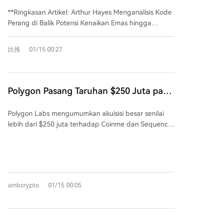
perubahan ini berisiko meredam pertumbuhan
Mengupas 'Kode Perang' di Baliknya
industri dan merusak lanskap DeFi yang masih
**Ringkasan Artikel: Arthur Hayes Menganalisis Kode
berkembang.
Perang di Balik Potensi Kenaikan Emas hingga
$12.000** Arthur Hayes, pendiri BitMEX, menganalisis
hubungan antara Bitcoin, emas, saham (khususnya
比推
01/15 00:27
Nasdaq 100), dan likuiditas dolar AS. Ia berargumen
bahwa kinerja Bitcoin yang buruk pada 2025 sesuai
ekspektasi karena mengikuti penurunan likuiditas
dolar, sementara emas dan saham justru naik karena
Polygon Pasang Taruhan $250 Juta pada
alasan spesifik. **Emas** melonjak karena bank
Stablecoin – Tapi POL Masih Berjuang
sentral global secara agresif membeli logam mulia ini
Polygon Labs mengumumkan akuisisi besar senilai
untuk mengurangi ketergantungan pada obligasi AS,
lebih dari $250 juta terhadap Coinme dan Sequence
menyusul pembekuan aset Rusia pada 2022 yang
untuk mendominasi pasar stablecoin dan transaksi
memicu kekhawatiran penyitaan aset oleh AS. Bank
lintas batas. Akuisisi ini memberikan Polygon lisensi
sentral adalah pembeli yang tidak sensitif harga.
pengiriman uang di 48 negara bagian AS dan
Hayes memprediksi jika proporsi emas dalam
infrastruktur dompet enterprise. Meski ekosistem
cadangan global kembali ke tingkat 1980-an,
Polygon berkembang pesat dengan rekor 1,4 miliar
harganya bisa mencapai **$12.000**. **Saham
ambcrypto
01/15 00:05
transaksi pada 2025 dan aktivitas on-chain yang
Nasdaq** tetap kuat meski likuiditas menurun karena
kuat, token POL justru mengalami tekanan bearish.
**kecerdasan buatan (AI) telah di-"nasionalisasi"**
Setelah mencapai $0,18, POL terkoreksi ke $0,16
oleh pemerintah AS di bawah Trump. Kebijakan