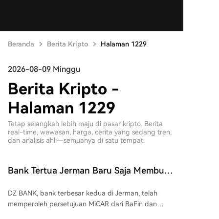
Beranda
Berita Kripto
Halaman 1229
2026-08-09 Minggu
Berita Kripto -
Halaman 1229
Tetap selangkah lebih maju di pasar kripto. Berita
real-time, wawasan, harga, cerita yang sedang tren,
dan analisis ahli—semuanya di satu tempat.
Bank Tertua Jerman Baru Saja Membuat
Kripto Menjadi Arus Utama: Detail
DZ BANK, bank terbesar kedua di Jerman, telah
memperoleh persetujuan MiCAR dari BaFin dan
meluncurkan platform "meinKrypto" yang terintegrasi