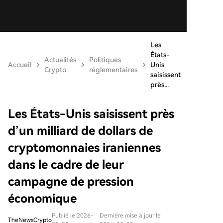
Les
États-
Actualités
Politiques
Accueil
Unis
Crypto
réglementaires
saisissent
près...
Les États-Unis saisissent près
d’un milliard de dollars de
cryptomonnaies iraniennes
dans le cadre de leur
campagne de pression
économique
Publié le 2026-
Dernière mise à jour le
TheNewsCrypto