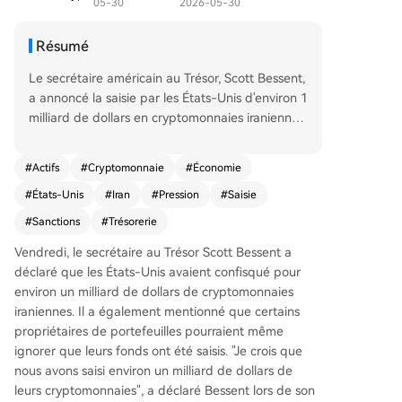
05-30
2026-05-30
Résumé
Le secrétaire américain au Trésor, Scott Bessent,
a annoncé la saisie par les États-Unis d'environ 1
milliard de dollars en cryptomonnaies iraniennes
dans le cadre de l'opération "Economic Fury". Ce
tte campagne, lancée en mars 2025, vise à exer
#
Actifs
#
Cryptomonnaie
#
Économie
cer une pression financière maximale sur l'Iran e
#
États-Unis
#
Iran
#
Pression
#
Saisie
n ciblant ses actifs via des saisies de crypto, des
gels de comptes bancaires et des confiscations
#
Sanctions
#
Trésorerie
de biens en coordination avec des partenaires e
Vendredi, le secrétaire au Trésor Scott Bessent a
uropéens. Bessent a décrit une économie iranien
déclaré que les États-Unis avaient confisqué pour
ne en ruine, avec des coupons alimentaires, des
environ un milliard de dollars de cryptomonnaies
coupures internet et des militaires impayés. Il a
iraniennes. Il a également mentionné que certains
également évoqué la difficulté des négociations
propriétaires de portefeuilles pourraient même
en raison d'une direction iranienne divisée, après
ignorer que leurs fonds ont été saisis. "Je crois que
les attaques américaines et israéliennes contre d
nous avons saisi environ un milliard de dollars de
es membres clés du régime. Ce montant de 1 mi
leurs cryptomonnaies", a déclaré Bessent lors de son
lliard de dollars dépasse largement les saisies pr