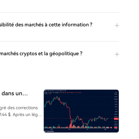
nsibilité des marchés à cette information ?
 marchés cryptos et la géopolitique ?
s dans un
ositions courtes
gré des corrections
 144 $. Après un léger
 de ce seuil, avec
apitalisation totale
es