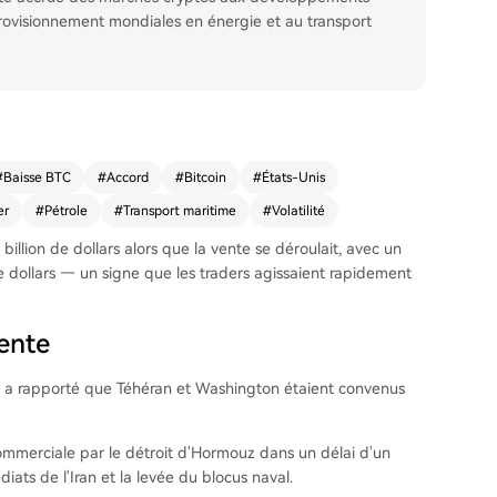
pprovisionnement mondiales en énergie et au transport
#
Baisse BTC
#
Accord
#
Bitcoin
#
États-Unis
er
#
Pétrole
#
Transport maritime
#
Volatilité
 billion de dollars alors que la vente se déroulait, avec un
e dollars — un signe que les traders agissaient rapidement
ente
ne a rapporté que Téhéran et Washington étaient convenus
commerciale par le détroit d'Hormouz dans un délai d'un
iats de l'Iran et la levée du blocus naval.