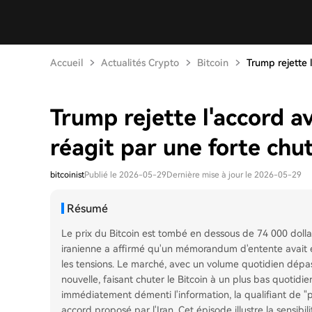
Accueil
Actualités Crypto
Bitcoin
Trump rejette l
Trump rejette l'accord av
réagit par une forte chu
bitcoinist
Publié le 2026-05-29
Dernière mise à jour le 2026-05-29
Résumé
Le prix du Bitcoin est tombé en dessous de 74 000 dollar
iranienne a affirmé qu'un mémorandum d'entente avait 
les tensions. Le marché, avec un volume quotidien dépass
nouvelle, faisant chuter le Bitcoin à un plus bas quotidi
immédiatement démenti l'information, la qualifiant de "pu
accord proposé par l'Iran. Cet épisode illustre la sensi