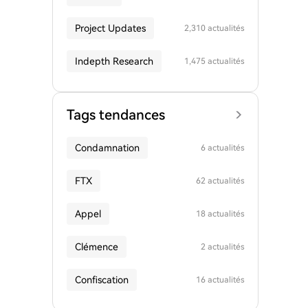
Project Updates
2,310 actualités
Indepth Research
1,475 actualités
Tags tendances
Condamnation
6 actualités
FTX
62 actualités
Appel
18 actualités
Clémence
2 actualités
Confiscation
16 actualités