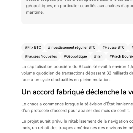
géopolitiques, en particulier ceux liés aux chaînes d'a
maritime.
#
Prix BTC
#
Investissement régulier BTC
#
Hausse BTC
#
Fausses Nouvelles
#
Géopolitique
#
Iran
#
Krach Boursi
La capitalisation boursière du Bitcoin s'élevait à environ 1,5
volume quotidien de transactions dépassant 32 milliards d
face à un cycle d'actualités en pleine mutation.
Un accord fabriqué déclenche la v
Le chaos a commencé lorsque la télévision d'État iranien
d'un protocole d'accord pour apaiser des mois de conflit.
Le projet aurait prévu le rétablissement de la navigation 
mois, un retrait des troupes américaines des environs imméd