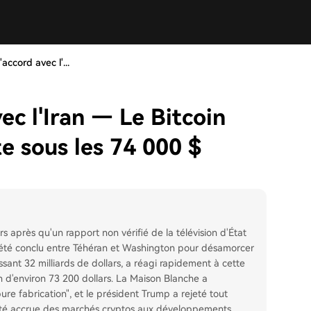
'accord avec l'...
ec l'Iran — Le Bitcoin
te sous les 74 000 $
s après qu'un rapport non vérifié de la télévision d'État
été conclu entre Téhéran et Washington pour désamorcer
ant 32 milliards de dollars, a réagi rapidement à cette
en d'environ 73 200 dollars. La Maison Blanche a
re fabrication", et le président Trump a rejeté tout
bilité accrue des marchés cryptos aux développements