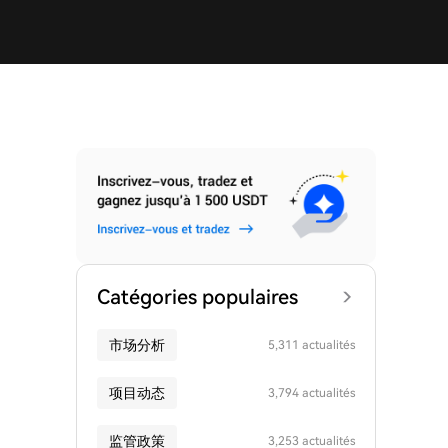
Catégories populaires
市场分析
5,311 actualités
项目动态
3,794 actualités
监管政策
3,253 actualités