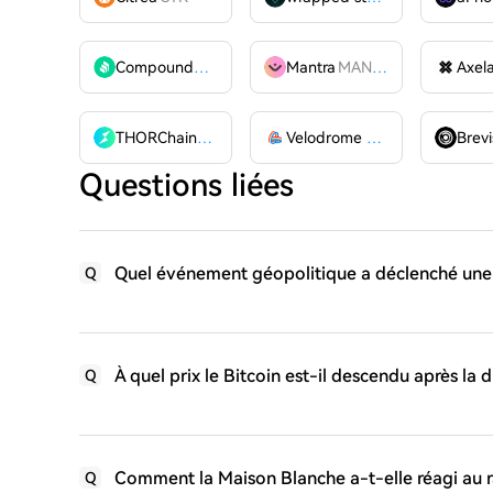
Compound
COMP
Mantra
MANTRA
Axel
THORChain
RUNE
Velodrome Finance
VELODR
Brevi
Questions liées
Quel événement géopolitique a déclenché une c
Q
À quel prix le Bitcoin est-il descendu après la 
Q
Comment la Maison Blanche a-t-elle réagi au r
Q