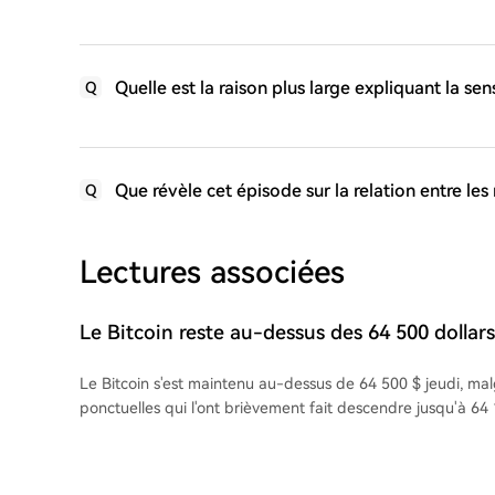
Quelle est la raison plus large expliquant la se
Q
Que révèle cet épisode sur la relation entre les
Q
Lectures associées
Le Bitcoin reste au-dessus des 64 500 dollar
contexte de réduction des liquidations des p
Le Bitcoin s'est maintenu au-dessus de 64 500 $ jeudi, mal
ponctuelles qui l'ont brièvement fait descendre jusqu'à 64
gain journalier de 0,2%, il se négocie légèrement au-dessus
une progression d'environ 3% depuis le début du mois. La c
du marché crypto atteint désormais 2,29 billions de dollars. Sur le marché d