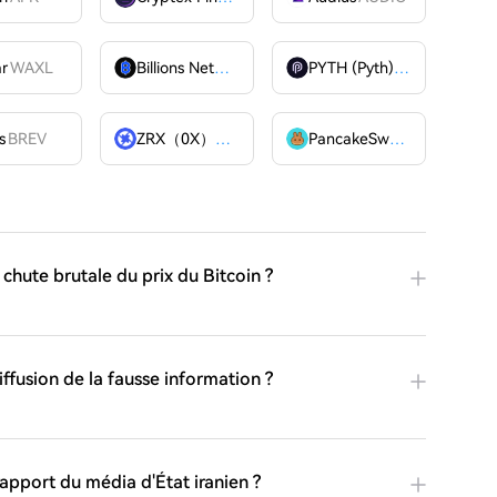
ar
WAXL
Billions Network
BILL
PYTH (Pyth)
PYTH
OME
s
BREV
ZRX（0X）
ZRX
PancakeSwap
CAKE
hute brutale du prix du Bitcoin ?
diffusion de la fausse information ?
apport du média d'État iranien ?