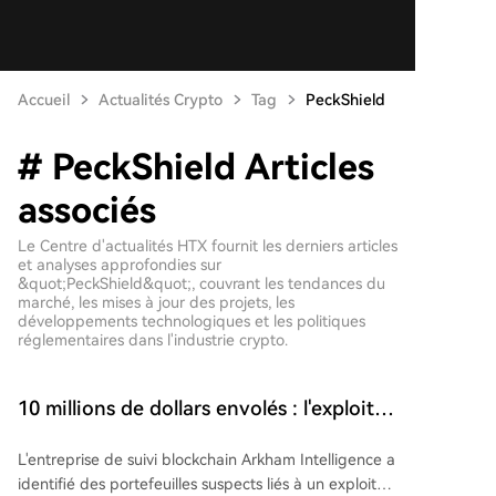
Accueil
Actualités Crypto
Tag
PeckShield
# PeckShield Articles
associés
Le Centre d'actualités HTX fournit les derniers articles
et analyses approfondies sur
&quot;PeckShield&quot;, couvrant les tendances du
marché, les mises à jour des projets, les
développements technologiques et les politiques
réglementaires dans l'industrie crypto.
10 millions de dollars envolés : l'exploit
de Thorchain déclenche des craintes de
L'entreprise de suivi blockchain Arkham Intelligence a
sécurité dans tout le DeFi
identifié des portefeuilles suspects liés à un exploit