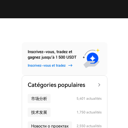
Catégories populaires
市场分析
5,401 actualités
技术发展
1,750 actualités
Новости о проектах
2,550 actualités