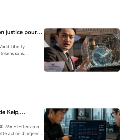
riminelles, contrastant
méricaines,
 Tether a déjà gelé
 plus de 340 agences执法
en justice pour
 "not your keys, not
World Liberty
la conformité et la
s tokens sans
 devant un tribunal
étenteur de tokens
ble, mais l’équipe du
alement sur un plan de
ongé des tokens et
 Sun dénonce un
usations
son soutien à Donald
de Kelp,
30 766 ETH (environ
 Cette action d'urgence