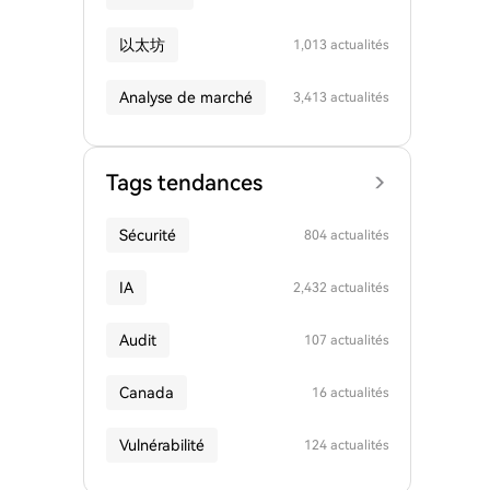
以太坊
1,013 actualités
Analyse de marché
3,413 actualités
Tags tendances
Sécurité
804 actualités
IA
2,432 actualités
Audit
107 actualités
Canada
16 actualités
Vulnérabilité
124 actualités