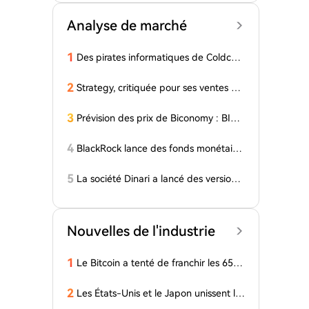
Analyse de marché
1
Des pirates informatiques de Coldcar
d transfèrent 64 BTC et 200 ETH vers
des mélangeurs de cryptomonnaies
2
Strategy, critiquée pour ses ventes de
Bitcoin, publie une nouvelle vidéo offi
cielle : « La plus grande ambition... »
3
Prévision des prix de Biconomy : BICO
a augmenté de 126% en une semain
e, et les taureurs visent 0,03 $
4
BlackRock lance des fonds monétaire
s tokenisés en Europe via JPMorgan
5
La société Dinari a lancé des versions
tokenisées de toutes les actions de l'in
dice S&P 500
Nouvelles de l'industrie
1
Le Bitcoin a tenté de franchir les 65 0
00 $. Que s'est-il passé sur le marché
des cryptomonnaies ?
2
Les États-Unis et le Japon unissent le
urs forces de manière rare depuis prè