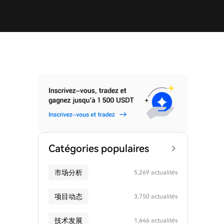
Catégories populaires
市场分析
5,269 actualités
项目动态
3,750 actualités
技术发展
1,646 actualités