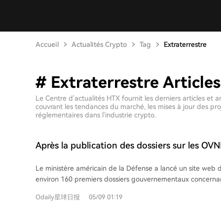
Accueil
Actualités Crypto
Tag
Extraterrestre
# Extraterrestre Articles
Le Centre d'actualités HTX fournit les derniers articles et
couvrant les tendances du marché, les mises à jour des pro
réglementaires dans l'industrie crypto.
Après la publication des dossiers sur les OVN
prédictions ne valorise que 20% la probabilité
Le ministère américain de la Défense a lancé un site web 
des extraterrestres ?
environ 160 premiers dossiers gouvernementaux concern
aériens non identifiés (PAN/UAP). Ces archives, provenant
Odaily星球日报
05/09 01:19
comme la NASA et le FBI, incluent des vidéos, photos, rapp
des enregistrements historiques. Parmi les éléments notabl