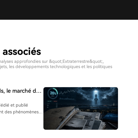
 associés
 analyses approfondies sur &quot;Extraterrestre&quot;,
jets, les développements technologiques et les politiques
Is, le marché des
 de l'existence
dédié et publié
ant des phénomènes
 de diverses agences
orts d'observations et
es figurent des