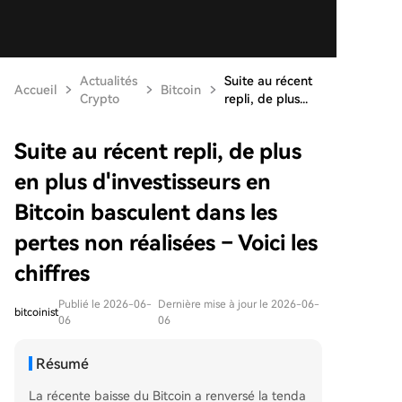
Actualités
Suite au récent
Accueil
Bitcoin
Crypto
repli, de plus...
Suite au récent repli, de plus
en plus d'investisseurs en
Bitcoin basculent dans les
pertes non réalisées – Voici les
chiffres
Publié le 2026-06-
Dernière mise à jour le 2026-06-
bitcoinist
06
06
Résumé
La récente baisse du Bitcoin a renversé la tenda