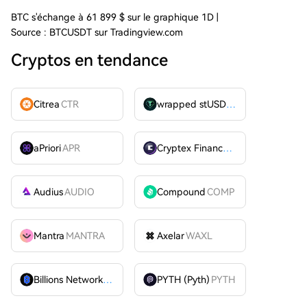
BTC s'échange à 61 899 $ sur le graphique 1D |
Source : BTCUSDT sur Tradingview.com
Cryptos en tendance
Citrea
CTR
wrapped stUSDT
WSTUSDT
aPriori
APR
Cryptex Finance
CTX
Audius
AUDIO
Compound
COMP
Mantra
MANTRA
Axelar
WAXL
Billions Network
BILL
PYTH (Pyth)
PYTH