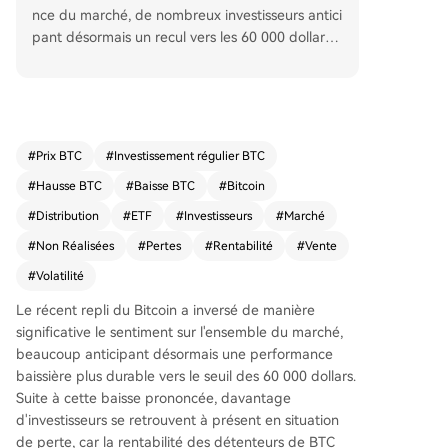
nce du marché, de nombreux investisseurs antici
pant désormais un recul vers les 60 000 dollars.
Ce repli a significativement réduit la rentabilité
des détenteurs, augmentant le nombre d'investi
sseurs en perte latente. L'expert Darkfost de Cry
ptoQuant note une correction de 12,5% sur la se
maine dernière. La part de l'offre détenue à un
#
Prix BTC
#
Investissement régulier BTC
prix rentable est tombée à environ 55%, un nive
#
Hausse BTC
#
Baisse BTC
#
Bitcoin
au bas mais encore supérieur aux creux des cycl
es baissiers précédents. Ki Young Ju, fondateur
#
Distribution
#
ETF
#
Investisseurs
#
Marché
de CryptoQuant, qualifie cette période de phas
#
Non Réalisées
#
Pertes
#
Rentabilité
#
Vente
e de distribution, marquant un important transfe
#
Volatilité
rt de propriété. Malgré des achats institutionnels
massifs (notamment ceux de MicroStrategy et d
Le récent repli du Bitcoin a inversé de manière
es ETF, retirant plus de 1,2 million de BTC de la c
significative le sentiment sur l'ensemble du marché,
irculation), le prix stagne autour de 63 000 dolla
beaucoup anticipant désormais une performance
rs, indiquant une forte pression vendeuse. Les ré
baissière plus durable vers le seuil des
60 000 dollars.
serves sur les bourses ont également fortement
Suite à cette baisse prononcée, davantage
diminué. À la clôture, le BTC se négociait à 61 89
d'investisseurs se retrouvent à présent en situation
9 dollars.
de perte, car la rentabilité des détenteurs de BTC