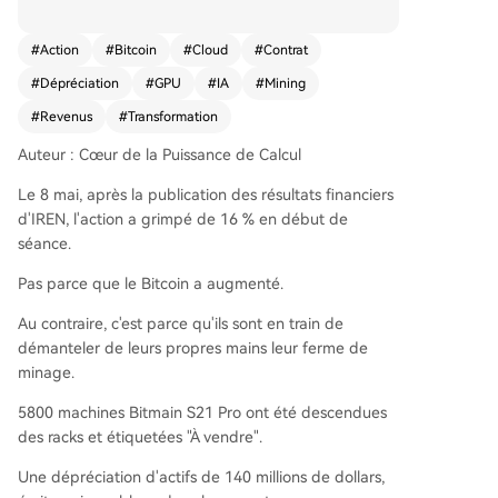
ovoqué une hausse de 16% de son action, malgr
é des chiffres en apparence négatifs. La société
#
Action
#
Bitcoin
#
Cloud
#
Contrat
a démonté 5800 de ses principaux mineurs (Bit
#
Dépréciation
#
GPU
#
IA
#
Mining
main S21 Pro), entraînant une dépréciation d'act
ifs de 1,4 milliard de dollars et vendant quotidie
#
Revenus
#
Transformation
nnement tous ses bitcoins minés, sans en déteni
Auteur : Cœur de la Puissance de Calcul
r. La raison de l'optimisme du marché réside dan
s son virage stratégique agressif vers les services
Le 8 mai, après la publication des résultats financiers
cloud d'IA. IREN a annoncé un contrat de collab
d'IREN, l'action a grimpé de 16 % en début de
oration de cinq ans avec NVIDIA d'une valeur de
séance.
34 milliards de dollars et un engagement d'inves
tissement pouvant atteindre 2,1 milliards. Ceci
Pas parce que le Bitcoin a augmenté.
s'ajoute à un contrat existant de 9,7 milliards de
Au contraire, c'est parce qu'ils sont en train de
dollars avec Microsoft. Pour soutenir cette expan
démanteler de leurs propres mains leur ferme de
sion, l'entreprise a acquis le développeur de cen
minage.
tres de données européen Nostrum et la société
de logiciels d'infrastructure cloud Mirantis. Contr
5800 machines Bitmain S21 Pro ont été descendues
airement à d'autres mineurs nord-américains qu
des racks et étiquetées "À vendre".
i tentent de combiner les activités de minage et
Une dépréciation d'actifs de 140 millions de dollars,
d'IA, IREN a choisi de couper presque entièreme