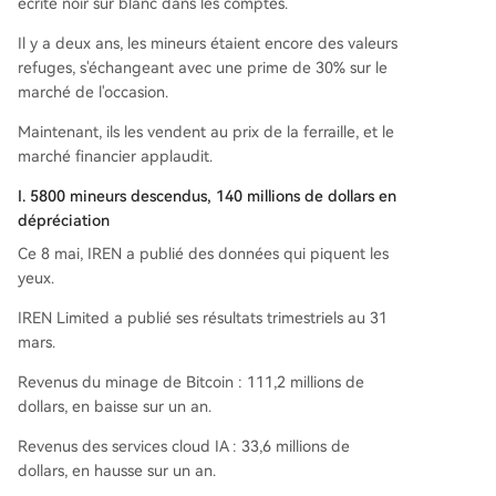
écrite noir sur blanc dans les comptes.
nt son ancienne activité pour se lancer pleineme
nt dans la course à la puissance de calcul pour l'i
Il y a deux ans, les mineurs étaient encore des valeurs
ntelligence artificielle, visant 37 milliards de dolla
refuges, s'échangeant avec une prime de 30% sur le
rs de revenus annuels récurrents d'ici fin 2026.
marché de l'occasion.
Maintenant, ils les vendent au prix de la ferraille, et le
marché financier applaudit.
I. 5800 mineurs descendus, 140 millions de dollars en
dépréciation
Ce 8 mai, IREN a publié des données qui piquent les
yeux.
IREN Limited a publié ses résultats trimestriels au 31
mars.
Revenus du minage de Bitcoin : 111,2 millions de
dollars, en baisse sur un an.
Revenus des services cloud IA : 33,6 millions de
dollars, en hausse sur un an.