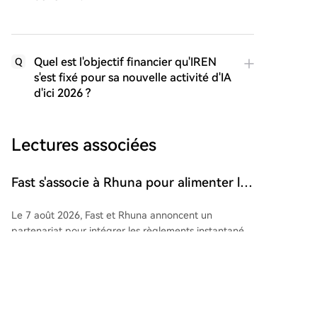
Quel est l'objectif financier qu'IREN
Q
s'est fixé pour sa nouvelle activité d'IA
d'ici 2026 ?
Lectures associées
Fast s'associe à Rhuna pour alimenter les
paiements instantanés d'UNTOLD
Le 7 août 2026, Fast et Rhuna annoncent un
partenariat pour intégrer les règlements instantanés
aux plus grands événements en direct au monde.
Fast, le réseau de paiement conçu par Pi2 Labs pour
cointelegraph
Il y a 21 mins
l'économie agentielle, sera désormais au cœur du
moteur financier de grands festivals, dont l'UNTOLD.
Grâce à ce partenariat, les flux de paiement des