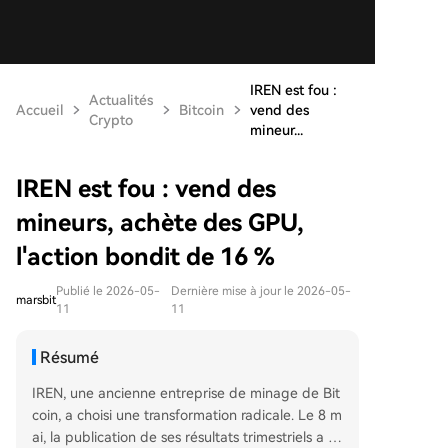
IREN est fou :
Actualités
Accueil
Bitcoin
vend des
Crypto
mineur...
IREN est fou : vend des
mineurs, achète des GPU,
l'action bondit de 16 %
Publié le 2026-05-
Dernière mise à jour le 2026-05-
marsbit
11
11
Résumé
IREN, une ancienne entreprise de minage de Bit
coin, a choisi une transformation radicale. Le 8 m
ai, la publication de ses résultats trimestriels a pr