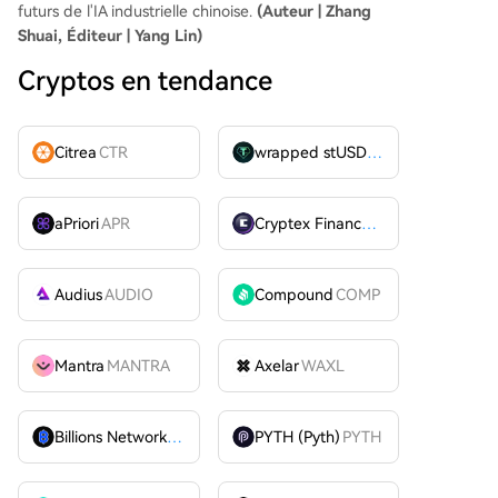
futurs de l'IA industrielle chinoise.
(Auteur | Zhang
Shuai, Éditeur | Yang Lin)
Cryptos en tendance
Citrea
CTR
wrapped stUSDT
WSTUSDT
aPriori
APR
Cryptex Finance
CTX
Audius
AUDIO
Compound
COMP
Mantra
MANTRA
Axelar
WAXL
Billions Network
BILL
PYTH (Pyth)
PYTH