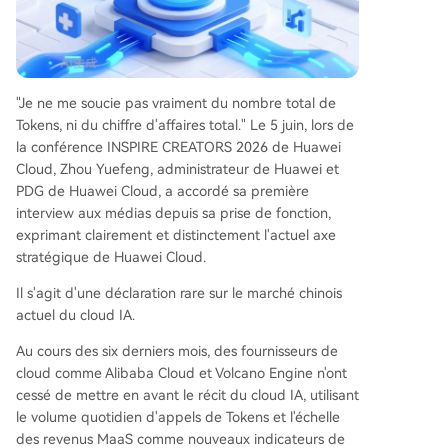
n modèle équilibrant souveraineté des données
et partage de la puissance de calcul. Troisième
ment, une stratégie open source agressive pour
son écosystème logiciel. Le cœur de sa nouvelle
offre est le paradigme "Agentic Infra", qui déplac
"Je ne me soucie pas vraiment du nombre total de
e la concurrence de la vente de tokens vers la v
Tokens, ni du chiffre d'affaires total." Le 5 juin, lors de
ente de capacités productives pour les agents I
la conférence INSPIRE CREATORS 2026 de Huawei
A. Huawei Cloud a lancé une série de nouveaux
Cloud, Zhou Yuefeng, administrateur de Huawei et
produits (AICS, AMS, CCE Volcano Next, AgentS
PDG de Huawei Cloud, a accordé sa première
phere, ModelArts Next, AgentArts/openJiuwen)
interview aux médias depuis sa prise de fonction,
conçus pour résoudre les défis techniques du dé
exprimant clairement et distinctement l'actuel axe
ploiement des agents en entr
...
stratégique de Huawei Cloud.
Il s'agit d'une déclaration rare sur le marché chinois
actuel du cloud IA.
Au cours des six derniers mois, des fournisseurs de
cloud comme Alibaba Cloud et Volcano Engine n'ont
cessé de mettre en avant le récit du cloud IA, utilisant
le volume quotidien d'appels de Tokens et l'échelle
des revenus MaaS comme nouveaux indicateurs de