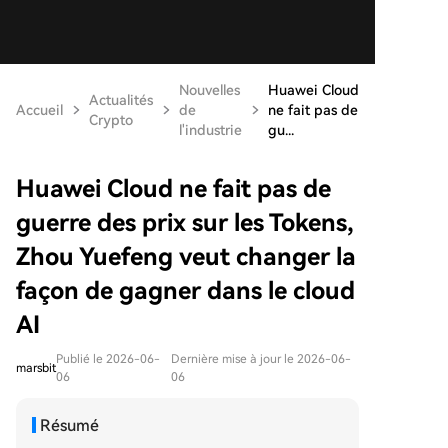
Nouvelles
Huawei Cloud
Actualités
Accueil
de
ne fait pas de
Crypto
l'industrie
gu...
Huawei Cloud ne fait pas de
guerre des prix sur les Tokens,
Zhou Yuefeng veut changer la
façon de gagner dans le cloud
AI
Publié le 2026-06-
Dernière mise à jour le 2026-06-
marsbit
06
06
Résumé