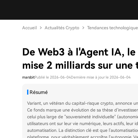
Accueil
Actualités Crypto
Tendances technologique
De Web3 à l'Agent IA, le
mise 2 milliards sur une
marsbit
Publié le 2026-06-04
Dernière mise à jour le 2026-06-04
Résumé
Variant, un vétéran du capital-risque crypto, annonce un 
Ce fonds marque une évolution de sa thèse d'investisse
celui plus large de "souveraineté individuelle" (autonom
utilisateurs ont sur leur vie numérique, leurs actifs, leur 
automatisation. La distinction clé est que l'automatisation i
plateforme, pour véritablement accroître l'autonomie. Va