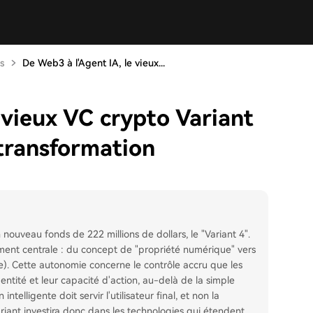
s
De Web3 à l'Agent IA, le vieux...
 vieux VC crypto Variant
 transformation
nouveau fonds de 222 millions de dollars, le "Variant 4".
ment centrale : du concept de "propriété numérique" vers
ie). Cette autonomie concerne le contrôle accru que les
identité et leur capacité d'action, au-delà de la simple
ntelligente doit servir l'utilisateur final, et non la
riant investira donc dans les technologies qui étendent