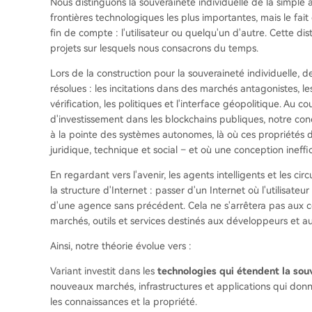
Nous distinguons la souveraineté individuelle de la simple a
frontières technologiques les plus importantes, mais le fai
fin de compte : l'utilisateur ou quelqu'un d'autre. Cette dis
projets sur lesquels nous consacrons du temps.
Lors de la construction pour la souveraineté individuelle,
résolues : les incitations dans des marchés antagonistes, les
vérification, les politiques et l'interface géopolitique. Au 
d'investissement dans les blockchains publiques, notre conc
à la pointe des systèmes autonomes, là où ces propriétés dif
juridique, technique et social – et où une conception ineff
En regardant vers l'avenir, les agents intelligents et les ci
la structure d'Internet : passer d'un Internet où l'utilisateur
d'une agence sans précédent. Cela ne s'arrêtera pas au
marchés, outils et services destinés aux développeurs et au
Ainsi, notre théorie évolue vers :
Variant investit dans les
technologies qui étendent la souv
nouveaux marchés, infrastructures et applications qui donn
les connaissances et la propriété.