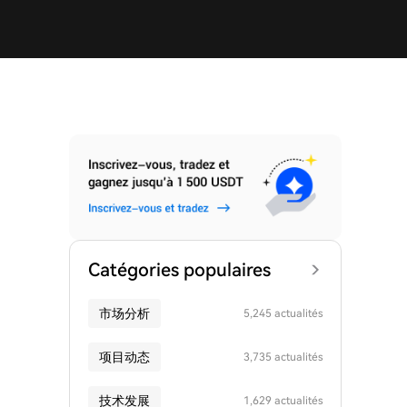
Catégories populaires
市场分析
5,245 actualités
项目动态
3,735 actualités
技术发展
1,629 actualités