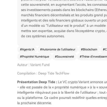
cette souveraineté, en augmentant l'accès, les connaissa
ses investissements passés dans les blockchains (Ethereu
marchés financiers décentralisés et les produits grand p
intelligents et des rails financiers globaux ouverts un po
d'un modèle où "l'utilisateur est le produit" à un modèle 
mettra son expertise, acquise dans l'écosystème crypto, 
de ces systèmes autonomes.
#
Agents IA
#
Autonomie de l'utilisateur
#
Blockchain
#
C
#
Propriété Numérique
#
Souveraineté
#
Thèse d'investisse
Auteur : Variant Fund
Compilation : Deep Tide TechFlow
Présentation Deep Tide :
Le VC crypto Variant annonce un
– elle est passée de la « propriété numérique » à la « souve
intelligente n'équivaut pas à la liberté de l'utilisateur ; tou
ou la plateforme. Ce cadre pourrait redéfinir quelles entr
la prochaine décennie.