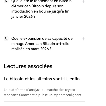
Quel a été le rendement en Bitcoin
Q
d'American Bitcoin depuis son
introduction en bourse jusqu'à fin
janvier 2026 ?
Quelle expansion de sa capacité de
Q
minage American Bitcoin a-t-elle
réalisée en mars 2026 ?
Lectures associées
Le bitcoin et les altcoins vont-ils enfin
décoller ? Les petits portefeuilles sont
La plateforme d'analyse du marché des crypto-
ruinés, les grandes baleines accumulent
monnaies Santiment a publié un rapport soulignant la
des fonds !
capitulation actuelle des petits investisseurs en
Bitcoin ($BTC) et en altcoins. La récente incertitude