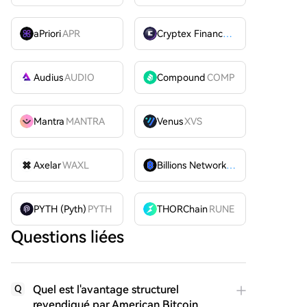
aPriori
APR
Cryptex Finance
CTX
Audius
AUDIO
Compound
COMP
Mantra
MANTRA
Venus
XVS
Axelar
WAXL
Billions Network
BILL
PYTH (Pyth)
PYTH
THORChain
RUNE
Questions liées
Quel est l'avantage structurel
Q
revendiqué par American Bitcoin