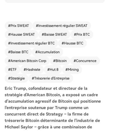
rival direct de MicroStrategy. La distinction clé ré
side dans l'architecture : alors que MicroStrateg
y acquiert du Bitcoin via les marchés financiers,
ABTC le génère d'abord via son activité minière
#
Prix SWEAT
#
Investissement régulier SWEAT
en partenariat avec Hut 8 Corp., bénéficiant ains
#
Hausse SWEAT
#
Baisse SWEAT
#
Prix BTC
i d'un coût structurel inférieur au prix spot. L'entr
eprise combine cette production minière quotidi
#
Investissement régulier BTC
#
Hausse BTC
enne (8 à 10 BTC) avec une stratégie de coût m
#
Baisse BTC
#
Accumulation
oyen et une politique stricte de conservation en
#
American Bitcoin Corp
#
Bitcoin
#
Concurrence
trésorerie plutôt que de vente pour couvrir les fr
ais. Fin janvier 2026, ABTC détenait 6 899 BTC
#
ETF
#
Hashrate
#
Hut 8
#
Mining
(environ 474 millions de dollars), affichant un ren
#
Stratégie
#
Trésorerie d'Entreprise
dement d'environ 116 % depuis son introduction
en bourse. Bien que loin des 818 334 BTC de Mi
Eric Trump, cofondateur et directeur de la
croStrategy, ABTC défend un modèle "minage p
stratégie d'American Bitcoin, a exposé un cadre
our trésorerie" comme un avantage structurel d
d'accumulation agressif de Bitcoin qui positionne
ans la course à l'accumulation de Bitcoin, qui s'é
l'entreprise soutenue par Trump comme un
change actuellement autour de 81 500 dollars.
concurrent direct de Strategy – la firme de
trésorerie Bitcoin déterminante de l'industrie de
Michael Saylor – grâce à une combinaison de