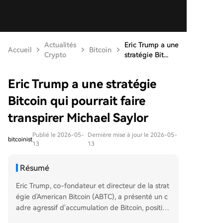
Actualités
Eric Trump a une
Accueil
Bitcoin
Crypto
stratégie Bit...
Eric Trump a une stratégie
Bitcoin qui pourrait faire
transpirer Michael Saylor
Publié le 2026-05-
Dernière mise à jour le 2026-05-
bitcoinist
13
13
Résumé
Eric Trump, co-fondateur et directeur de la strat
égie d'American Bitcoin (ABTC), a présenté un c
adre agressif d'accumulation de Bitcoin, position
nant l'entreprise soutenue par Trump comme un