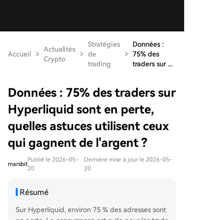
Stratégies
Données :
Actualités
Accueil
de
75% des
Crypto
trading
traders sur ...
Données : 75% des traders sur
Hyperliquid sont en perte,
quelles astuces utilisent ceux
qui gagnent de l'argent ?
Publié le 2026-05-
Dernière mise à jour le 2026-05-
marsbit
20
20
Résumé
Sur Hyperliquid, environ 75 % des adresses sont