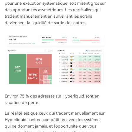
pour une exécution systématique, soit misent gros sur
du succès réside dans le timing des narratives, la
des opportunités asymétriques. Les particuliers qui
perspicacité structurelle ou la conviction lors des
tradent manuellement en surveillant les écrans
capitulations du marché. En revanche, se fier uni
deviennent la liquidité de sortie des autres.
quement aux figures graphiques ou à l'actualité
des réseaux sociaux rend le trader vulnérable, le
transformant souvent en liquidité de sortie pour
les autres.
Environ 75 % des adresses sur Hyperliquid sont en
situation de perte.
La réalité est que ceux qui tradent manuellement sur
Hyperliquid sont en compétition avec des systèmes
qui ne dorment jamais, et l'opportunité que vous