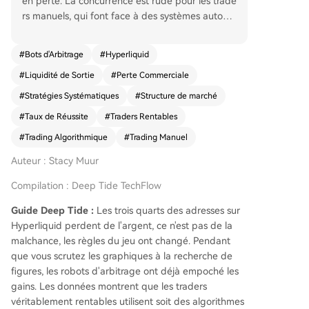
en perte. La concurrence est rude pour les trade
rs manuels, qui font face à des systèmes automa
tisés fonctionnant sans interruption. Les opportu
nités de trading sont souvent déjà exploitées et
#
Bots d'Arbitrage
#
Hyperliquid
tarifées par des robots d'arbitrage avant même
#
Liquidité de Sortie
#
Perte Commerciale
d'être visibles. Les écarts extrêmes de financem
ent sont instantanément corrigés, les figures tec
#
Stratégies Systématiques
#
Structure de marché
hniques sont déjà analysées sur des dizaines de
#
Taux de Réussite
#
Traders Rentables
carnets d'ordres, et l'actualité est immédiatemen
t intégrée dans les prix. Les traders les plus rent
#
Trading Algorithmique
#
Trading Manuel
ables adoptent principalement trois approches :
Auteur : Stacy Muur
1. L'exécution de stratégies systématiques (l'adr
esse la deuxième plus profitable ce mois-ci a ex
Compilation : Deep Tide TechFlow
écuté 261 000 transactions avec un taux de réus
Guide Deep Tide :
Les trois quarts des adresses sur
site de 64,75 %). 2. La détention de positions fo
Hyperliquid perdent de l'argent, ce n'est pas de la
rtes et convaincues, pariant sur des rendements
malchance, les règles du jeu ont changé. Pendant
asymétriques (un portefeuille a gagné 4,48 milli
que vous scrutez les graphiques à la recherche de
ons de dollars avec seulement 50 trades et un ta
figures, les robots d'arbitrage ont déjà empoché les
ux de réussite de 28 %). 3. L'utilisation d'algorith
gains. Les données montrent que les traders
mes comme outils d'exécution, tout en gardant
véritablement rentables utilisent soit des algorithmes
un jugement macroéconomique manuel. La clé