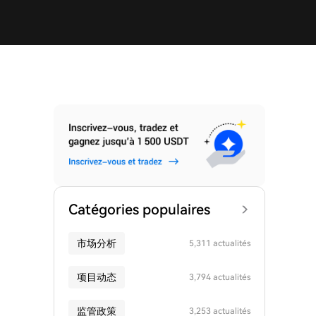
Catégories populaires
市场分析
5,311 actualités
项目动态
3,794 actualités
监管政策
3,253 actualités