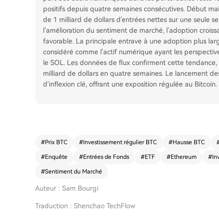
positifs depuis quatre semaines consécutives. Début mai,
de 1 milliard de dollars d'entrées nettes sur une seule s
l'amélioration du sentiment de marché, l'adoption crois
favorable. La principale entrave à une adoption plus large
considéré comme l'actif numérique ayant les perspectives
le SOL. Les données de flux confirment cette tendance, 
milliard de dollars en quatre semaines. Le lancement de
d'inflexion clé, offrant une exposition régulée au Bitcoin.
#
Prix BTC
#
Investissement régulier BTC
#
Hausse BTC
#
Enquête
#
Entrées de Fonds
#
ETF
#
Ethereum
#
In
#
Sentiment du Marché
Auteur : Sam Bourgi
Traduction : Shenchao TechFlow