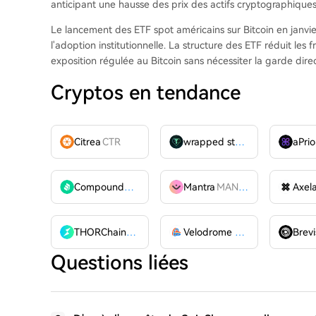
anticipant une hausse des prix des actifs cryptographiques
Le lancement des ETF spot américains sur Bitcoin en janv
l'adoption institutionnelle. La structure des ETF réduit les fr
exposition régulée au Bitcoin sans nécessiter la garde dire
Cryptos en tendance
Citrea
CTR
wrapped stUSDT
WSTUSDT
aPrio
Compound
COMP
Mantra
MANTRA
Axel
THORChain
RUNE
Velodrome Finance
VELODR
Brevi
Questions liées