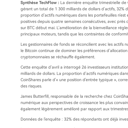
Synthèse TechFlow :
La dernière enquête trimestrielle de 
gérant un total de 1 300 milliards de dollars d'actifs, 32%
proportion d'actifs numériques dans les portefeuilles n'est
positives depuis quatre semaines consécutives, avec près de
sur BTC début mai. L'amélioration de la bienveillance régle
principaux moteurs, tandis que les contraintes de conformité
Les gestionnaires de fonds se réconcilient avec les actif
le Bitcoin continue de dominer les préférences d'allocation
cryptomonnaies se réchauffe également.
Cette enquête d'avril a interrogé 26 investisseurs instituti
milliards de dollars. La proportion d'actifs numériques dans
CoinShares parle d'« une position d'entrée typique », cor
des risques.
James Butterfill, responsable de la recherche chez CoinShares
numérique aux perspectives de croissance les plus convainc
également légèrement amélioré par rapport aux trimestre
Données de l'enquête : 32% des répondants ont déjà invest