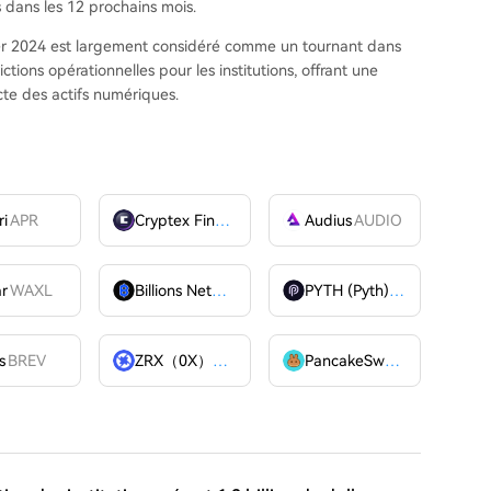
 dans les 12 prochains mois.
ier 2024 est largement considéré comme un tournant dans
ictions opérationnelles pour les institutions, offrant une
cte des actifs numériques.
ri
APR
Cryptex Finance
CTX
Audius
AUDIO
ar
WAXL
Billions Network
BILL
PYTH (Pyth)
PYTH
OME
s
BREV
ZRX（0X）
ZRX
PancakeSwap
CAKE