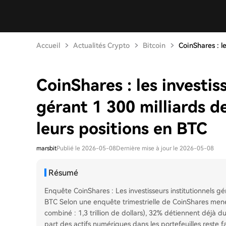
Accueil
Actualités Crypto
Bitcoin
CoinShares : le
CoinShares : les investis
gérant 1 300 milliards 
leurs positions en BTC
marsbit
Publié le 2026-05-08
Dernière mise à jour le 2026-05-08
Résumé
Enquête CoinShares : Les investisseurs institutionnels géra
BTC Selon une enquête trimestrielle de CoinShares menée
combiné : 1,3 trillion de dollars), 32% détiennent déjà du
part des actifs numériques dans les portefeuilles reste fa