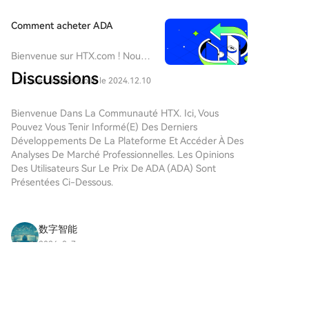
18 % pour celle de 2020. L'asymétrie positive des
gains a disparu. Si la chute médiane reste similaire
Comment acheter ADA
(environ -95 %), les opportunités de hausse se sont
évaporées : la médiane du gain maximal est passée
Bienvenue sur HTX.com ! Nous
de 5,1x (2020) à 0,93x (2023-2026). L'analyse
vous permettons d'acheter
Discussions
factorielle montre qu'après 2022, le momentum s'est
1.3k vues totales
Publié le 2024.12.10
Cardano (ADA) de manière
inversé : les tokens ayant le mieux performé sur 3
simple et pratique. Suivez notre
mois sous-performent systématiquement les plus
guide étape par étape pour
Bienvenue Dans La Communauté HTX. Ici, Vous
commencer votre parcours
faibles le mois suivant (-3,8 points en moyenne). La
Pouvez Vous Tenir Informé(e) Des Derniers
crypto.Étape 1 : Création de
Développements De La Plateforme Et Accéder À Des
forte volatilité prédit également de moins bonnes
votre compte HTXUtilisez votre
Analyses De Marché Professionnelles. Les Opinions
performances futures. Parmi les rares gagnants, les
adresse e-mail ou votre
Des Utilisateurs Sur Le Prix De ADA (ADA) Sont
tokens d'échanges centralisés (CEX) sont
numéro de téléphone pour
Présentées Ci-Dessous.
surreprésentés (7 sur 27, soit 26 %). Ils partagent
ouvrir un compte sur HTX
souvent une caractéristique clé : des revenus
gratuitement. L'inscription se
récurrents utilisés pour des rachats et des
fait en toute simplicité et
数字智能
destructions de tokens. Pour les investisseurs, les
débloque toutes les
2026-8-7
implications sont claires : le Bitcoin reste l'étalon de
fonctionnalités.Créer mon
The US Treasury sold euros last week to support
performance par défaut. Investir largement dans un
compteÉtape 2 : Choix du
the Japanese yen, which rose from roughly ¥164
mode de paiement (rubrique
panier de tokens a historiquement été bien moins
to about ¥158 per dollar. The European Central
Acheter des cryptosCarte de
efficace. Les nouveaux lancements offrent un risque
2
Like
Partager
Bank learned about the trade only after it had
crédit/débit : utilisez votre
de baisse extrême avec peu de potentiel de hausse.