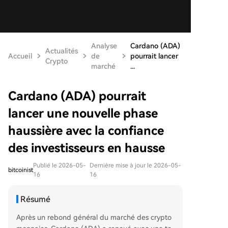
Analyse
Cardano (ADA)
Actualités
Accueil
de
pourrait lancer
Crypto
marché
...
Cardano (ADA) pourrait
lancer une nouvelle phase
haussière avec la confiance
des investisseurs en hausse
Publié le 2026-05-
Dernière mise à jour le 2026-05-
bitcoinist
16
16
Résumé
Après un rebond général du marché des crypto