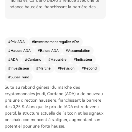
monnaies, Cardano (ADA) a renoué avec une te
ndance haussière, franchissant la barrière des 0,
25 $. Les signaux techniques et on-chain comm
encent à s'aligner pour une éventuelle forte pro
gression. L'expert Ali Martinez prédit un nouvea
u cycle haussier pour l'ADA, s'appuyant sur l'indic
ateur SuperTrend qui vient de donner un signal
#
Prix ADA
#
Investissement régulier ADA
d'achat sur le graphique journalier, suggérant la
#
Hausse ADA
#
Baisse ADA
#
Accumulation
fin d'une phase de consolidation. Ce scénario vis
e une résistance à 0,33 $, voire 0,42 $, tant que l
#
ADA
#
Cardano
#
Haussière
#
Indicateur
e support des 0,25 $ tient. Parallèlement, les don
#
Investisseur
#
Marché
#
Prévision
#
Rebond
nées on-chain de Santiment révèlent une accum
#
SuperTrend
ulation constante par les grands détenteurs (po
rtefeuilles détenant au moins 1 million d'ADA) de
Suite au rebond général du marché des
puis décembre 2023. Ils possèdent désormais 6
cryptomonnaies jeudi,
Cardano (ADA)
a de nouveau
7,47 % de l'offre en circulation, démontrant une
pris une direction haussière, franchissant la barrière
confiance accrue malgré la baisse passée des pr
des 0,25 $. Alors que le prix de l'ADA est redevenu
ix. Cette accumulation pourrait soutenir une dyn
positif, la structure actuelle de l'altcoin et les signaux
amique haussière durable pour l'altcoin.
on-chain commencent à s'aligner, augmentant son
potentiel pour une forte hausse.