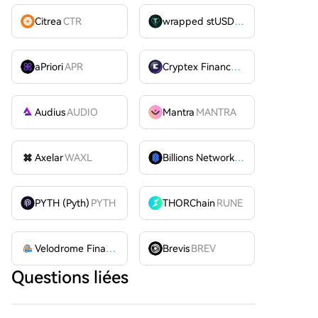
Citrea
CTR
wrapped stUSDT
WSTUSDT
aPriori
APR
Cryptex Finance
CTX
Audius
AUDIO
Mantra
MANTRA
Axelar
WAXL
Billions Network
BILL
PYTH (Pyth)
PYTH
THORChain
RUNE
Velodrome Finance
VELODROME
Brevis
BREV
Questions liées