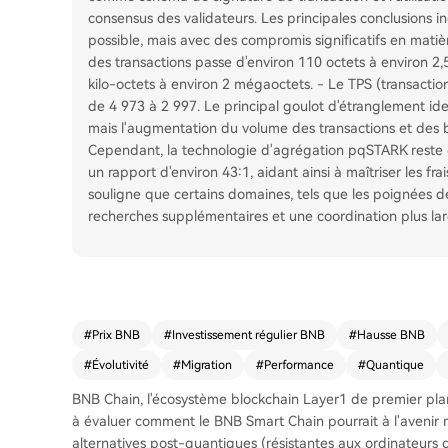
consensus des validateurs. Les principales conclusions i
possible, mais avec des compromis significatifs en matièr
des transactions passe d'environ 110 octets à environ 2,5
kilo-octets à environ 2 mégaoctets. - Le TPS (transactio
de 4 973 à 2 997. Le principal goulot d'étranglement iden
mais l'augmentation du volume des transactions et des b
Cependant, la technologie d'agrégation pqSTARK reste e
un rapport d'environ 43:1, aidant ainsi à maîtriser les f
souligne que certains domaines, tels que les poignées 
recherches supplémentaires et une coordination plus la
#
Prix BNB
#
Investissement régulier BNB
#
Hausse BNB
#
Évolutivité
#
Migration
#
Performance
#
Quantique
BNB Chain, l'écosystème blockchain Layer1 de premier pla
à évaluer comment le BNB Smart Chain pourrait à l'avenir 
alternatives post-quantiques (résistantes aux ordinateurs 