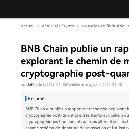
Accueil
Actualités Crypto
Nouvelles de l'industrie
BNB Chain publie un rap
explorant le chemin de m
cryptographie post-qua
marsbit
Publié le 2026-05-18
Dernière mise à jour le 2026-05-18
Résumé
BNB Chain a publié un rapport de recherche explorant l
cryptographie post-quantique (résistante aux calculs q
cryptographiques traditionnels par des alternatives p
comme schéma de signature de transaction et l'utilisat