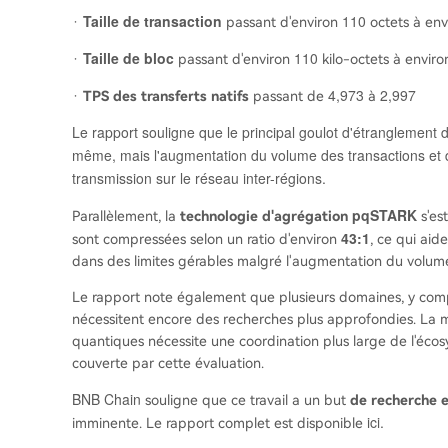
Taille de transaction
110
·
passant d'environ
octets à en
Taille de bloc
110
·
passant d'environ
kilo-octets à envir
4,973
2,997
·
TPS des transferts natifs
passant de
à
Le rapport souligne que le principal goulot d'étranglement d
même, mais l'augmentation du volume des transactions et d
transmission sur le réseau inter-régions.
pqSTARK
Parallèlement, la
technologie d'agrégation
s'es
43:1
sont compressées selon un ratio d'environ
, ce qui aid
dans des limites gérables malgré l'augmentation du volume
Le rapport note également que plusieurs domaines, y comp
nécessitent encore des recherches plus approfondies. La m
quantiques nécessite une coordination plus large de l'écos
couverte par cette évaluation.
BNB Chain
souligne que ce travail a un but
de recherche e
ici
.
imminente. Le rapport complet est disponible