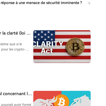
e réponse à une menace de sécurité imminente ?
 la clarté (loi du
hainement ? Un
stime que si le
e pour les crypto-
ela pourrait entraîner
ne que l'échec
if en réduisant
stisseurs. Le scénario
leinement cette
nviron 10% sur les
ation et de poser les
cette semaine
al concernant le
at en septembre.
rification
n pourrait avoir formé