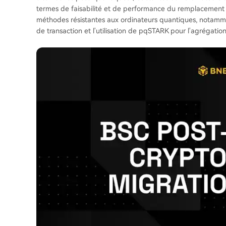
termes de faisabilité et de performance du remplacement d
méthodes résistantes aux ordinateurs quantiques, nota
de transaction et l'utilisation de pqSTARK pour l'agrégatio