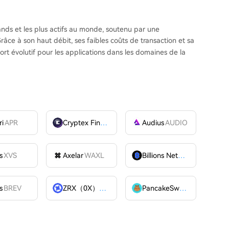
ands et les plus actifs au monde, soutenu par une
ce à son haut débit, ses faibles coûts de transaction et sa
rt évolutif pour les applications dans les domaines de la
ri
APR
Cryptex Finance
CTX
Audius
AUDIO
s
XVS
Axelar
WAXL
Billions Network
BILL
s
BREV
ZRX（0X）
ZRX
PancakeSwap
CAKE