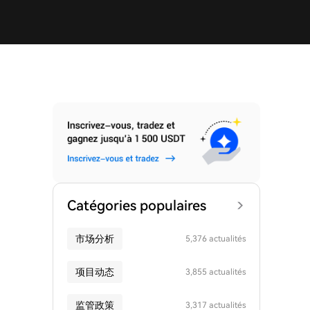
Catégories populaires
市场分析
5,376 actualités
项目动态
3,855 actualités
监管政策
3,317 actualités