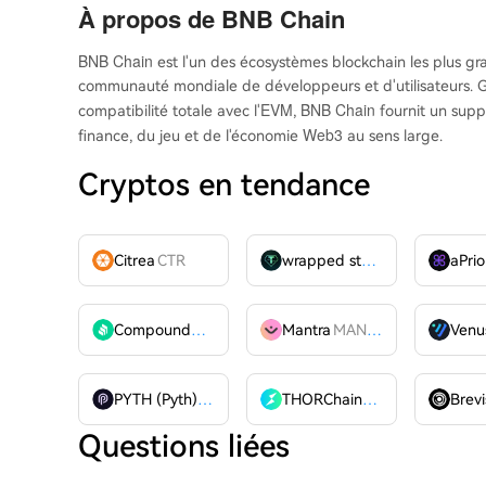
À propos de
BNB Chain
BNB Chain
est l'un des écosystèmes blockchain les plus gr
communauté mondiale de développeurs et d'utilisateurs. Grâ
EVM
BNB Chain
compatibilité totale avec l'
,
fournit un suppo
Web3
finance, du jeu et de l'économie
au sens large.
Cryptos en tendance
Citrea
CTR
wrapped stUSDT
WSTUSDT
aPrio
Compound
COMP
Mantra
MANTRA
Venu
PYTH (Pyth)
PYTH
THORChain
RUNE
Brevi
Questions liées