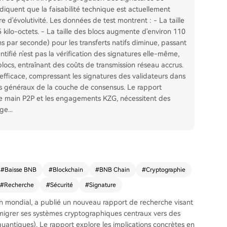
ndiquent que la faisabilité technique est actuellement
e d'évolutivité. Les données de test montrent : - La taille
 kilo-octets. - La taille des blocs augmente d'environ 110
ns par seconde) pour les transferts natifs diminue, passant
tifié n'est pas la vérification des signatures elle-même,
locs, entraînant des coûts de transmission réseau accrus.
fficace, compressant les signatures des validateurs dans
rais généraux de la couche de consensus. Le rapport
de main P2P et les engagements KZG, nécessitent des
rge
...
#
Baisse BNB
#
Blockchain
#
BNB Chain
#
Cryptographie
#
Recherche
#
Sécurité
#
Signature
n mondial, a publié un nouveau rapport de recherche visant
migrer ses systèmes cryptographiques centraux vers des
quantiques). Le rapport explore les implications concrètes en