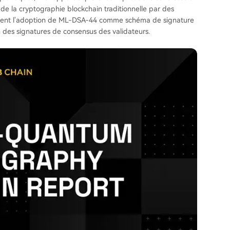
e la cryptographie blockchain traditionnelle par des
mment l'adoption de ML-DSA-44 comme schéma de signature
n des signatures de consensus des validateurs.