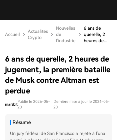
Nouvelles
6 ans de
Actualités
Accueil
de
querelle, 2
Crypto
l'industrie
heures de...
6 ans de querelle, 2 heures de
jugement, la première bataille
de Musk contre Altman est
perdue
Publié le 2026-05-
Dernière mise à jour le 2026-05-
marsbit
20
20
Résumé
Un jury fédéral de San Francisco a rejeté à l’una