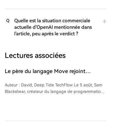
Quelle est la situation commerciale
Q
actuelle d'OpenAI mentionnée dans
l'article, peu après le verdict ?
Lectures associées
Le père du langage Move rejoint
Anthropic, l'industrie de la
Auteur : David, Deep Tide TechFlow Le 5 août, Sam
cryptographie perd ses gardiens par lots
Blackshear, créateur du langage de programmation
Move (utilisé par la blockchain Sui), a annoncé son
départ de Mysten Labs pour rejoindre Anthropic et
se consacrer à la recherche en sécurité défensive liée
à l'IA. Son cas illustre une tendance plus large : les
"gardiens" des projets crypto – concepteurs de
marsbit
Il y a 12 mins
langages, décideurs protocolaires, figures techniques