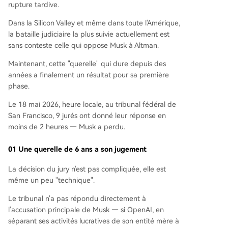
rupture tardive.
l’approche d’une éventuelle introduction en bou
rse. L’entreprise, valorisée à 852 milliards de doll
Dans la Silicon Valley et même dans toute l'Amérique,
ars, affiche une forte croissance commerciale av
la bataille judiciaire la plus suivie actuellement est
ec des versions avancées de ses modèles d’IA c
sans conteste celle qui oppose Musk à Altman.
omme GPT-5.5. Bien que la bataille juridique im
Maintenant, cette "querelle" qui dure depuis des
médiate soit terminée, le débat sous-jacent con
années a finalement un résultat pour sa première
cernant la tension entre les idéaux à but non luc
phase.
ratif et les impératifs commerciaux dans le dével
oppement de l’IA demeure. Musk ayant annonc
Le 18 mai 2026, heure locale, au tribunal fédéral de
é son inten
...
San Francisco, 9 jurés ont donné leur réponse en
moins de 2 heures — Musk a perdu.
01 Une querelle de 6 ans a son jugement
La décision du jury n'est pas compliquée, elle est
même un peu "technique".
Le tribunal n'a pas répondu directement à
l'accusation principale de Musk — si OpenAI, en
séparant ses activités lucratives de son entité mère à