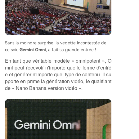
nces marquent une intégration poussée des cap
acités de compréhension et de génération multi
modales avec des agents autonomes et persista
nts, représentant selon l'article un pas significatif
vers une intelligence artificielle plus générale et
autonome.
Sans la moindre surprise, la vedette incontestée de
ce soir,
Gemini Omni
, a fait sa grande entrée !
En tant que véritable modèle « omnipotent », O
mni peut recevoir n'importe quelle forme d'entré
e et générer n'importe quel type de contenu. Il su
pporte en prime la génération vidéo, le qualifiant
de « Nano Banana version vidéo ».