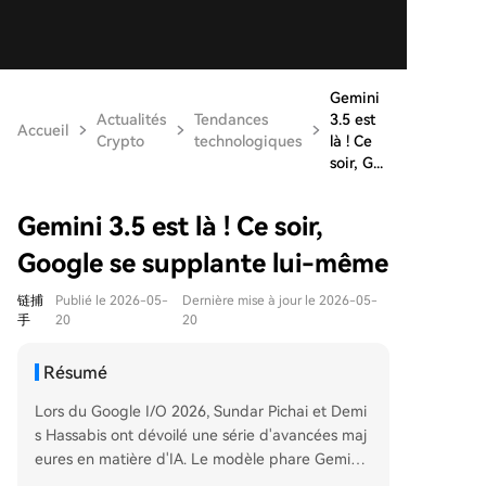
Gemini
Actualités
Tendances
3.5 est
Accueil
Crypto
technologiques
là ! Ce
soir, G...
Gemini 3.5 est là ! Ce soir,
Google se supplante lui-même
链捕
Publié le 2026-05-
Dernière mise à jour le 2026-05-
手
20
20
Résumé
Lors du Google I/O 2026, Sundar Pichai et Demi
s Hassabis ont dévoilé une série d'avancées maj
eures en matière d'IA. Le modèle phare Gemini
Omni a été présenté comme un système « omni