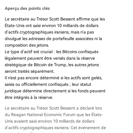
serve d’actifs numériques américaine (pour les a
Aperçu des points clés
utres cryptomonnaies). Ainsi, seuls les bitcoins ira
niens ayant terminé le processus de confiscation
Le secrétaire au Trésor Scott Bessent affirme que les
pourraient rejoindre la réserve stratégique. Cepe
États-Unis ont saisi environ 10 milliards de dollars
ndant, la différence entre « gel » et « confiscatio
d'actifs cryptographiques iraniens, mais n'a pas
n » est essentielle. Par exemple, Tether a gelé 34
divulgué les adresses de portefeuille associées ni la
4 millions d’USDT sur des adresses liées à l’Iran s
composition des jetons.
ur demande des autorités, mais cela ne signifie
Le type d'actif est crucial : les Bitcoins confisqués
pas que les États-Unis en sont propriétaires. Un
légalement peuvent être versés dans la réserve
e confiscation légale nécessite une procédure ju
stratégique de Bitcoin de Trump, les autres jetons
diciaire aboutie. Sur les 1 milliard de dollars ann
seront traités séparément.
oncés, seuls 344 millions d’USDT gelés sont confi
Il n'est pas encore déterminé si les actifs sont gelés,
rmés publiquement ; les 656 millions restants et l
saisis ou officiellement confisqués ; leur statut
eur statut
...
juridique détermine directement si les fonds peuvent
être intégrés à la réserve.
Le secrétaire au Trésor Scott Bessent a déclaré lors
du Reagan National Economic Forum que les États-
Unis avaient saisi environ 10 milliards de dollars
d'actifs cryptographiques iraniens. Cet événement de