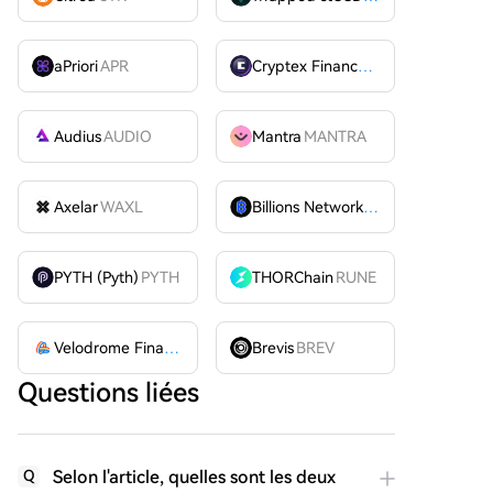
aPriori
APR
Cryptex Finance
CTX
Audius
AUDIO
Mantra
MANTRA
Axelar
WAXL
Billions Network
BILL
PYTH (Pyth)
PYTH
THORChain
RUNE
Velodrome Finance
VELODROME
Brevis
BREV
Questions liées
Selon l'article, quelles sont les deux
Q