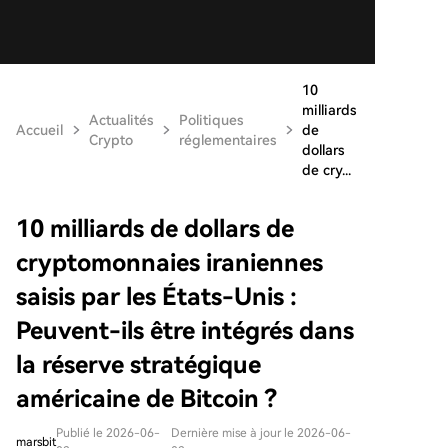
10
milliards
Actualités
Politiques
Accueil
de
Crypto
réglementaires
dollars
de cry...
10 milliards de dollars de
cryptomonnaies iraniennes
saisis par les États-Unis :
Peuvent-ils être intégrés dans
la réserve stratégique
américaine de Bitcoin ?
Publié le 2026-06-
Dernière mise à jour le 2026-06-
marsbit